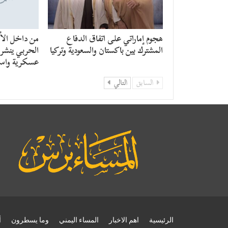
هجوم إماراتي على اتفاق الدفاع
من داخل الأن
المشترك بين باكستان والسعودية وتركيا
الحربي ينشر ر
عسكرية واست
السابق
التالي
الرئيسية
اهم الاخبار
المساء اليمني
وما يسطرون
أ