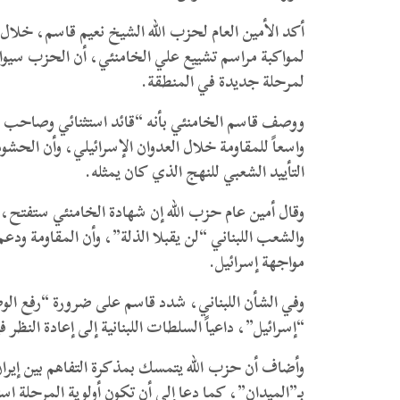
أكد الأمين العام لحزب الله الشيخ نعيم قاسم، خلال
لمواكبة مراسم تشييع علي الخامنئي، أن الحزب سيواصل 
لمرحلة جديدة في المنطقة.
ووصف قاسم الخامنئي بأنه “قائد استثنائي وصاحب رؤي
واسعاً للمقاومة خلال العدوان الإسرائيلي، وأن الح
التأييد الشعبي للنهج الذي كان يمثله.
وقال أمين عام حزب الله إن شهادة الخامنئي ستفتح، 
والشعب اللبناني “لن يقبلا الذلة”، وأن المقاومة و
مواجهة إسرائيل.
وفي الشأن اللبناني، شدد قاسم على ضرورة “رفع الوصاية
“إسرائيل”، داعياً السلطات اللبنانية إلى إعادة النظر 
وأضاف أن حزب الله يتمسك بمذكرة التفاهم بين إيران
بـ”الميدان”، كما دعا إلى أن تكون أولوية المرحلة است