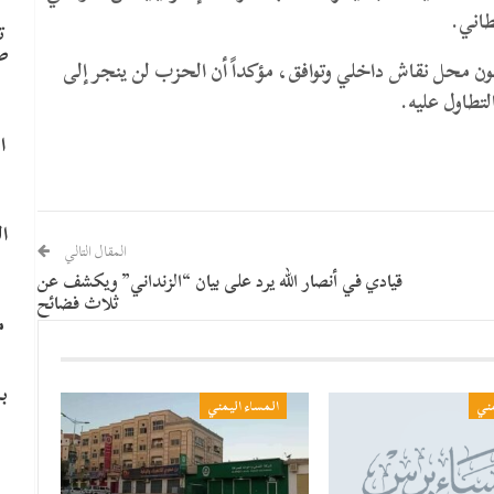
طاني.
ت
ص
ن محل نقاش داخلي وتوافق، مؤكداً أن الحزب لن ينجر إلى
لتطاول عليه.
ا
ا
المقال التالي
قيادي في أنصار الله يرد على بيان “الزنداني” ويكشف عن
ثلاث فضائح
م
ب
مني
المساء اليمني