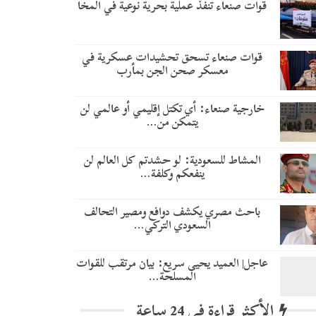
قوات صنعاء تنفذ عملية بحرية نوعية في المخا
قوات صنعاء تسحق تحشيدات عسكرية في
معسكر صحن الجن بمأرب
خارجية صنعاء: أي تكتل إقليمي أو عالمي لن
يتمكن من…
المشاط للسعودية: لو حشدتم كل العالم لن
ينفعكم وكلفة…
باحث مصري يكشف دوافع ومصير التحالف
السعودي التركي…
عاجل| العميد يحيى سريع: بيان مرتقب للقوات
المسلحة…
الأكثر قراءة في 24 ساعة