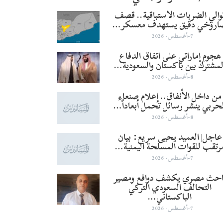
والي الضربات الاستباقية.. قصف
اروخي دقيق يستهدف معسكر…
7-أغسطس- 2026
هجوم إماراتي على اتفاق الدفاع
لمشترك بين باكستان والسعودية…
8-أغسطس- 2026
من داخل الأنفاق.. إعلام صنعاء
لحربي ينشر رسائل تحمل أبعاداً…
8-أغسطس- 2026
عاجل| العميد يحيى سريع: بيان
رتقب للقوات المسلحة اليمنية…
7-أغسطس- 2026
احث مصري يكشف دوافع ومصير
التحالف السعودي التركي
الباكستاني…
7-أغسطس- 2026