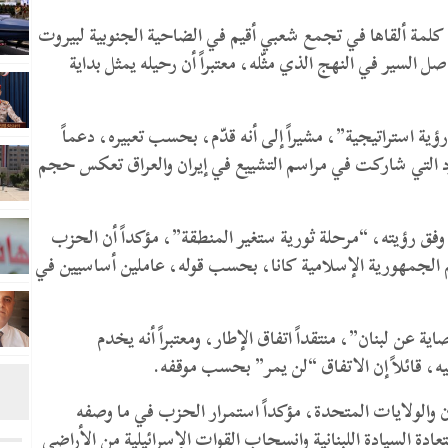
 كلمة ألقاها في تجمع شعبي أقيم في الضاحية الجنوبية لبيروت
السير في النهج الذي مثّله، معتبراً أن رحيله يمثل بداية
ة استراتيجية”، مشيراً إلى أنه قدّم، بحسب تعبيره، دعماً
شود التي شاركت في مراسم التشييع في إيران والعراق تعكس حجم
وفق رؤيته، “مرحلة ثورية ستغير المنطقة”، مؤكداً أن الحزب
دعم الجمهورية الإسلامية كانا، بحسب قوله، عاملين أساسيين في
 عن لبنان”، منتقداً اتفاق الإطار، ومعتبراً أنه يخدم
فيه، قائلاً إن الاتفاق “لن يمر” بحسب موقفه.
 والولايات المتحدة، مؤكداً استمرار الحزب في ما وصفه
عادة السيادة اللبنانية وانسحاب القوات الإسرائيلية من الأراضي