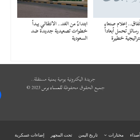
فاق.. إعلام صنعاء
​ابتداءً من الغد.. الانتقالي يبدأ
سائل تحمل أبعاداً
خطوات تصعيدية جديدة ضد
راتيجية خطيرة
السعودية
جريدة اليكترونية يومية يمنية مستقلة..
جميع الحقوق محفوظة
للمساء برس
2023 ©
k
صداء
مختارات
تاريخ اليمن
تحت المجهر
إضاءات عسكرية