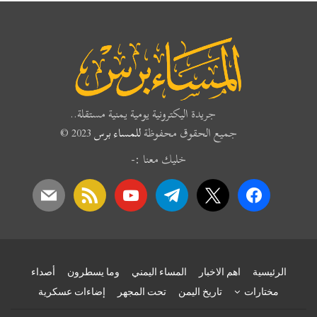
جريدة اليكترونية يومية يمنية مستقلة..
جميع الحقوق محفوظة
للمساء برس
2023 ©
خليك معنا :-
mail
rss
youtube
telegram
x
facebook
الرئيسية
اهم الاخبار
المساء اليمني
وما يسطرون
أصداء
مختارات
تاريخ اليمن
تحت المجهر
إضاءات عسكرية