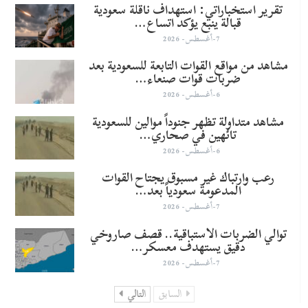
تقرير استخباراتي: استهداف ناقلة سعودية
قبالة ينبع يؤكد اتساع…
7-أغسطس- 2026
مشاهد من مواقع القوات التابعة للسعودية بعد
ضربات قوات صنعاء…
6-أغسطس- 2026
مشاهد متداولة تظهر جنوداً موالين للسعودية
تائهين في صحاري…
6-أغسطس- 2026
رعب وارتباك غير مسبوق يجتاح القوات
المدعومة سعودياً بعد…
7-أغسطس- 2026
توالي الضربات الاستباقية.. قصف صاروخي
دقيق يستهدف معسكر…
7-أغسطس- 2026
السابق
التالي