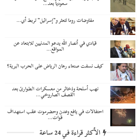
سعودياً بعد…
مفاوضات روما تتعثر و”إسرائيل” تربط أي…
قيادي في أنصار الله يدعو المدنيين للابتعاد عن
المواقع…
كيف نسفت صنعاء رهان الرياض على الحرب البرية؟
نهب أسلحة وذخائر من معسكرات الطوارئ بعد
القصف الصاروخي…
احتفالات في يافع وعدن وحضرموت عقب استهداف
قوات…
الأكثر قراءة في 24 ساعة