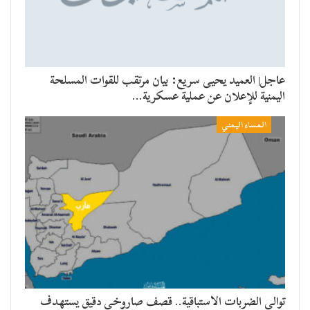
عاجل| العميد يحيى سريع: بيان مرتقب للقوات المسلحة
اليمنية للإعلان عن عملية عسكرية…
المساء اليمني
توالي الضربات الاستباقية.. قصف صاروخي دقيق يستهدف