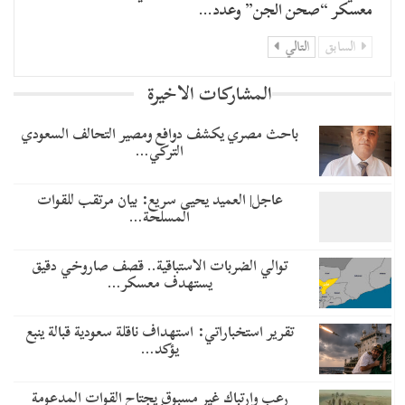
معسكر “صحن الجن” وعدد…
السابق
التالي
المشاركات الاخيرة
باحث مصري يكشف دوافع ومصير التحالف السعودي
التركي…
عاجل| العميد يحيى سريع: بيان مرتقب للقوات
المسلحة…
توالي الضربات الاستباقية.. قصف صاروخي دقيق
يستهدف معسكر…
تقرير استخباراتي: استهداف ناقلة سعودية قبالة ينبع
يؤكد…
رعب وارتباك غير مسبوق يجتاح القوات المدعومة