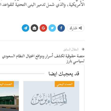
الأمريكية، والذي شمل تدمير البنى التحتية للقواعد ا
شارك
المقال السابق
منصة حقوقية تكشف أسرار ودوافع اغتيال النظام السعودي
لسياسي بارز
قد يعجبك ايضا
المساء اليمني
المساء الي