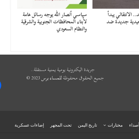
د.. الانتقالي يبدأ
سياسي أنصار الله يوجه رسائل هامة
دية جديدة ضد
لأبناء المحافظات الجنوبية والشرقية
والنظام السعودي
جريدة اليكترونية يومية يمنية مستقلة..
جميع الحقوق محفوظة
للمساء برس
2023 ©
k
صداء
مختارات
تاريخ اليمن
تحت المجهر
إضاءات عسكرية