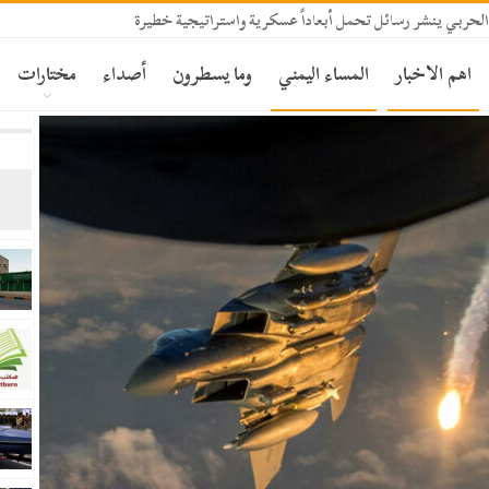
الحربي ينشر رسائل تحمل أبعاداً عسكرية واستراتيجية خطيرة
اهم الاخبار
المساء اليمني
وما يسطرون
أصداء
مختارات