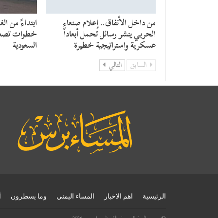
من داخل الأنفاق.. إعلام صنعاء
​ابتداءً من الغ
الحربي ينشر رسائل تحمل أبعاداً
خطوات تصعي
عسكرية واستراتيجية خطيرة
السعودية
السابق
التالي
الرئيسية
اهم الاخبار
المساء اليمني
وما يسطرون
أ