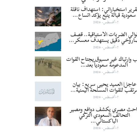
قرير استخباراتي: استهداف ناقلة
سعودية قبالة ينبع يؤكد اتساع…
7-أغسطس- 2026
والي الضربات الاستباقية.. قصف
اروخي دقيق يستهدف معسكر…
7-أغسطس- 2026
 وارتباك غير مسبوق يجتاح القوات
المدعومة سعودياً بعد…
7-أغسطس- 2026
عاجل| العميد يحيى سريع: بيان
رتقب للقوات المسلحة اليمنية…
7-أغسطس- 2026
احث مصري يكشف دوافع ومصير
التحالف السعودي التركي
الباكستاني…
7-أغسطس- 2026