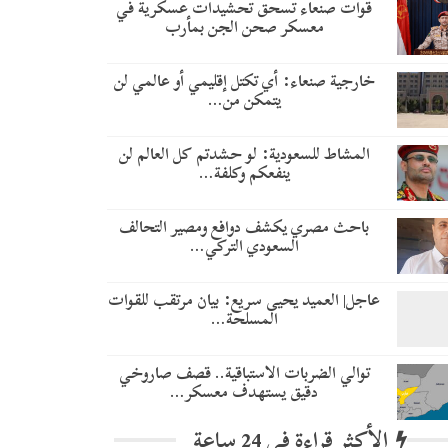
قوات صنعاء تسحق تحشيدات عسكرية في
معسكر صحن الجن بمأرب
خارجية صنعاء: أي تكتل إقليمي أو عالمي لن
يتمكن من…
المشاط للسعودية: لو حشدتم كل العالم لن
ينفعكم وكلفة…
باحث مصري يكشف دوافع ومصير التحالف
السعودي التركي…
عاجل| العميد يحيى سريع: بيان مرتقب للقوات
المسلحة…
توالي الضربات الاستباقية.. قصف صاروخي
دقيق يستهدف معسكر…
الأكثر قراءة في 24 ساعة