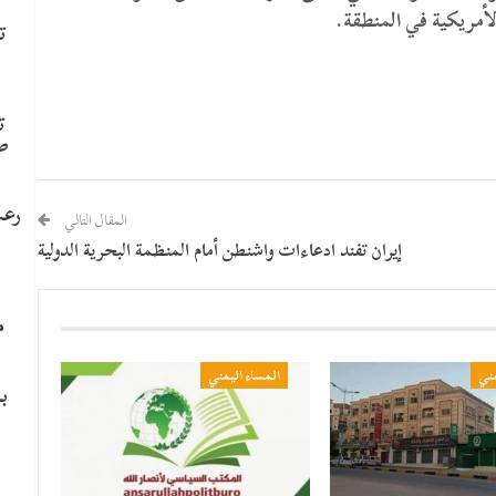
لأمريكية في المنطقة.
ت
ت
ص
رعب
المقال التالي
إيران تفند ادعاءات واشنطن أمام المنظمة البحرية الدولية
م
مني
المساء اليمني
ب