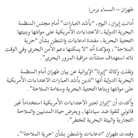
طهران – المساء برس|
أدانت إيران، اليوم، “بأشد العبارات” أمام مجلس المنظمة
البحرية الدولية، الاعتداءات الأمريكية على موانئها وبنيتها
التحتية البحرية، مفندة ادعاءات واشنطن بشأن “حرية
الملاحة”، ومؤكدة أنه “لا يمكنها دعم الأمن البحري وفي الوقت
ذاته استهداف منشآت مراقبة المرور البحري”.
ونقلت وكالة “إيرنا” الإيرانية عن بيان طهران أمام المنظمة
البحرية الدولية أنها “تدين بأشد العبارات الاعتداءات الأمريكية
على موانئها وبناها التحتية البحرية وسلامة الملاحة”.
وأكدت أن “إيران تعتبر الاعتداءات الأمريكية استخداماً غير
قانوني للقوة ضد سيادتها، ويعرض حياة المدنيين والملاحة
التجارية والبيئة البحرية للخطر”.
وفندت طهران “ادعاءات واشنطن بشأن ‘حرية الملاحة'”،