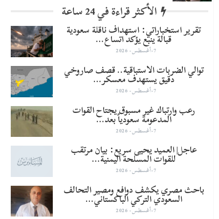
الأكثر قراءة في 24 ساعة
تقرير استخباراتي: استهداف ناقلة سعودية
قبالة ينبع يؤكد اتساع…
7-أغسطس- 2026
توالي الضربات الاستباقية.. قصف صاروخي
دقيق يستهدف معسكر…
7-أغسطس- 2026
رعب وارتباك غير مسبوق يجتاح القوات
المدعومة سعودياً بعد…
7-أغسطس- 2026
عاجل| العميد يحيى سريع: بيان مرتقب
للقوات المسلحة اليمنية…
7-أغسطس- 2026
باحث مصري يكشف دوافع ومصير التحالف
السعودي التركي الباكستاني…
7-أغسطس- 2026