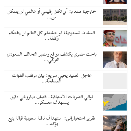
خارجية صنعاء: أي تكتل إقليمي أو عالمي لن يتمكن
من…
المشاط للسعودية: لو حشدتم كل العالم لن ينفعكم
وكلفة…
باحث مصري يكشف دوافع ومصير التحالف السعودي
التركي…
عاجل| العميد يحيى سريع: بيان مرتقب للقوات
المسلحة…
توالي الضربات الاستباقية.. قصف صاروخي دقيق
يستهدف معسكر…
تقرير استخباراتي: استهداف ناقلة سعودية قبالة ينبع
يؤكد…