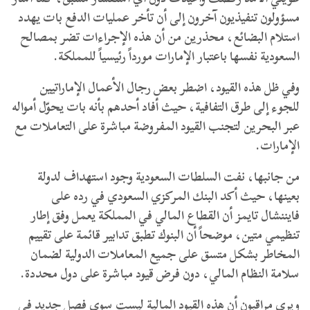
مسؤولون تنفيذيون آخرون إلى أن تأخر عمليات الدفع بات يهدد
استلام البضائع، محذرين من أن هذه الإجراءات تضر بمصالح
السعودية نفسها باعتبار الإمارات مورداً رئيسياً للمملكة.
وفي ظل هذه القيود، اضطر بعض رجال الأعمال الإماراتيين
للجوء إلى طرق التفافية، حيث أفاد أحدهم بأنه بات يحوّل أمواله
عبر البحرين لتجنب القيود المفروضة مباشرة على التعاملات مع
الإمارات.
​من جانبها، نفت السلطات السعودية وجود استهداف لدولة
بعينها، حيث أكد البنك المركزي السعودي في رده على
فايننشال تايمز أن القطاع المالي في المملكة يعمل وفق إطار
تنظيمي متين، موضحاً أن البنوك تطبق تدابير قائمة على تقييم
المخاطر بشكل متسق على جميع المعاملات الدولية لضمان
سلامة النظام المالي، دون فرض قيود مباشرة على دول محددة.
​ويرى مراقبون أن هذه القيود المالية ليست سوى فصل جديد في