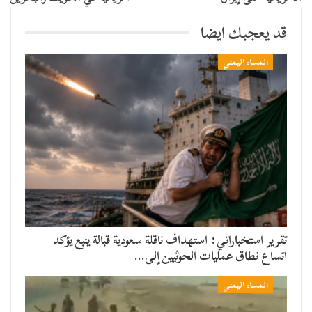
قد يعجبك ايضا
المساء اليمني
تقرير استخباراتي: استهداف ناقلة سعودية قبالة ينبع يؤكد
اتساع نطاق عمليات الحوثيين إلى…
المساء اليمني