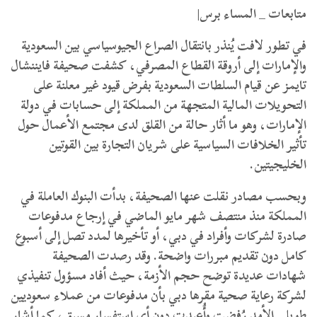
متابعات _ المساء برس|
​في تطور لافت يُنذر بانتقال الصراع الجيوسياسي بين السعودية
والإمارات إلى أروقة القطاع المصرفي، كشفت صحيفة فايننشال
تايمز عن قيام السلطات السعودية بفرض قيود غير معلنة على
التحويلات المالية المتجهة من المملكة إلى حسابات في دولة
الإمارات، وهو ما أثار حالة من القلق لدى مجتمع الأعمال حول
تأثير الخلافات السياسية على شريان التجارة بين القوتين
الخليجيتين.
​وبحسب مصادر نقلت عنها الصحيفة، بدأت البنوك العاملة في
المملكة منذ منتصف شهر مايو الماضي في إرجاع مدفوعات
صادرة لشركات وأفراد في دبي، أو تأخيرها لمدد تصل إلى أسبوع
كامل دون تقديم مبررات واضحة. وقد رصدت الصحيفة
شهادات عديدة توضح حجم الأزمة، حيث أفاد مسؤول تنفيذي
لشركة رعاية صحية مقرها دبي بأن مدفوعات من عملاء سعوديين
طويلي الأمد رُفضت وأُعيدت دون أي استفسار مسبق، كما أشار