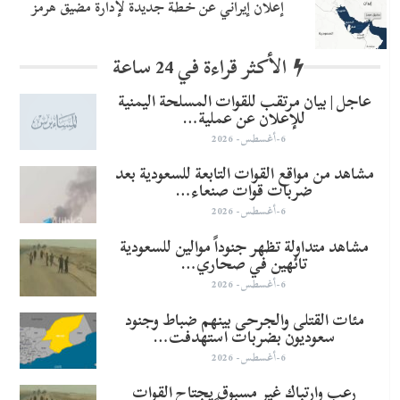
إعلان إيراني عن خطة جديدة لإدارة مضيق هرمز
الأكثر قراءة في 24 ساعة
عاجل | بيان مرتقب للقوات المسلحة اليمنية
للإعلان عن عملية…
6-أغسطس- 2026
مشاهد من مواقع القوات التابعة للسعودية بعد
ضربات قوات صنعاء…
6-أغسطس- 2026
مشاهد متداولة تظهر جنوداً موالين للسعودية
تائهين في صحاري…
6-أغسطس- 2026
مئات القتلى والجرحى بينهم ضباط وجنود
سعوديون بضربات استهدفت…
6-أغسطس- 2026
رعب وارتباك غير مسبوق يجتاح القوات