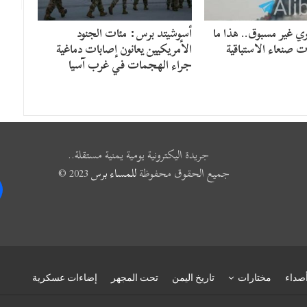
ي غير مسبوق.. هذا ما
أسوشيتد برس: مئات الجنود
ت صنعاء الاستباقية
الأمريكيين يعانون إصابات دماغية
جراء الهجمات في غرب آسيا
جريدة اليكترونية يومية يمنية مستقلة..
جميع الحقوق محفوظة
للمساء برس
2023 ©
k
صداء
مختارات
تاريخ اليمن
تحت المجهر
إضاءات عسكرية