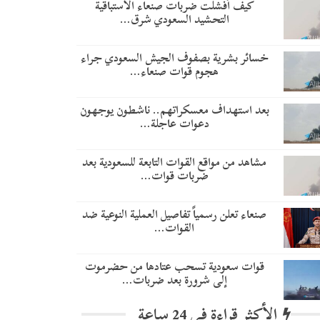
​كيف أفشلت ضربات صنعاء الاستباقية
التحشيد السعودي شرق…
خسائر بشرية بصفوف الجيش السعودي جراء
هجوم قوات صنعاء…
بعد استهداف معسكراتهم.. ناشطون يوجهون
دعوات عاجلة…
مشاهد من مواقع القوات التابعة للسعودية بعد
ضربات قوات…
صنعاء تعلن رسمياً تفاصيل العملية النوعية ضد
القوات…
قوات سعودية تسحب عتادها من حضرموت
إلى شرورة بعد ضربات…
الأكثر قراءة في 24 ساعة