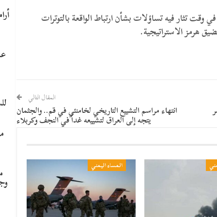
 وقت تثار فيه تساؤلات بشأن ارتباط الواقعة بالتوترات
ضيق هرمز الاستراتيجية.
عا
المقال التالي
لل
ر
انتهاء مراسم التشييع التاريخي لخامنئي في قم.. والجثمان
يتجه إلى العراق لتشييعه غداً في النجف وكربلاء
ما
مني
المساء اليمني
م
وج