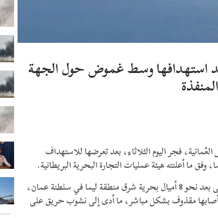
بعد استهدافها وسط غموض حول الجهة
لمنفذة
العُمانية، فجر اليوم الثلاثاء، بعد تعرضها للاستهداف
، وفق ما أعلنته هيئة عمليات التجارة البحرية البريطانية.
وأفادت الهيئة بتلقيها بلاغا عن الحادث الذي وقع على بعد نحو 8 أميال بحرية شرق منطقة ليما في سلطنة عمان،
ا أصابها مقذوف بشكل مباشر، ما أدى إلى نشوب حريق على