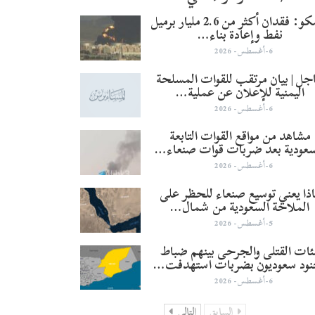
أرامكو: فقدان أكثر من 2.6 مليار برميل
نفط وإعادة بناء…
6-أغسطس- 2026
جل | بيان مرتقب للقوات المسلحة
اليمنية للإعلان عن عملية…
6-أغسطس- 2026
مشاهد من مواقع القوات التابعة
سعودية بعد ضربات قوات صنعاء…
6-أغسطس- 2026
ذا يعني توسيع صنعاء للحظر على
الملاحة السعودية من شمال…
5-أغسطس- 2026
ئات القتلى والجرحى بينهم ضباط
نود سعوديون بضربات استهدفت…
6-أغسطس- 2026
السابق
التالي