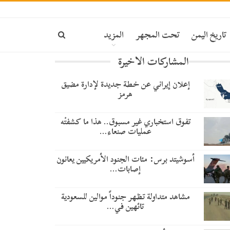
تاريخ اليمن
تحت المجهر
المزيد
المشاركات الاخيرة
إعلان إيراني عن خطة جديدة لإدارة مضيق
هرمز
تفوق استخباري غير مسبوق.. هذا ما كشفتْه
عمليات صنعاء…
أسوشيتد برس: مئات الجنود الأمريكيين يعانون
إصابات…
مشاهد متداولة تظهر جنوداً موالين للسعودية
تائهين في…