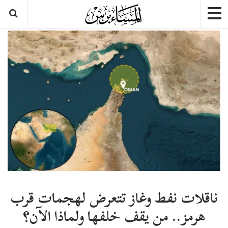
ناقلات نفط وغاز تتعرض لهجمات قرب
هرمز.. من يقف خلفها ولماذا الآن؟