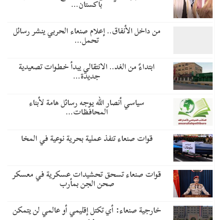
باكستان…
من داخل الأنفاق.. إعلام صنعاء الحربي ينشر رسائل
تحمل…
​ابتداءً من الغد.. الانتقالي يبدأ خطوات تصعيدية
جديدة…
سياسي أنصار الله يوجه رسائل هامة لأبناء
المحافظات…
قوات صنعاء تنفذ عملية بحرية نوعية في المخا
قوات صنعاء تسحق تحشيدات عسكرية في معسكر
صحن الجن بمأرب
خارجية صنعاء: أي تكتل إقليمي أو عالمي لن يتمكن
من…