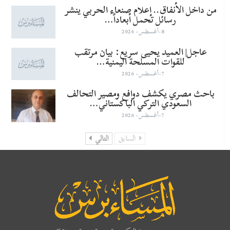
من داخل الأنفاق.. إعلام صنعاء الحربي ينشر
رسائل تحمل أبعاداً…
8-أغسطس- 2026
عاجل| العميد يحيى سريع: بيان مرتقب
للقوات المسلحة اليمنية…
7-أغسطس- 2026
باحث مصري يكشف دوافع ومصير التحالف
السعودي التركي الباكستاني…
7-أغسطس- 2026
السابق
التالي