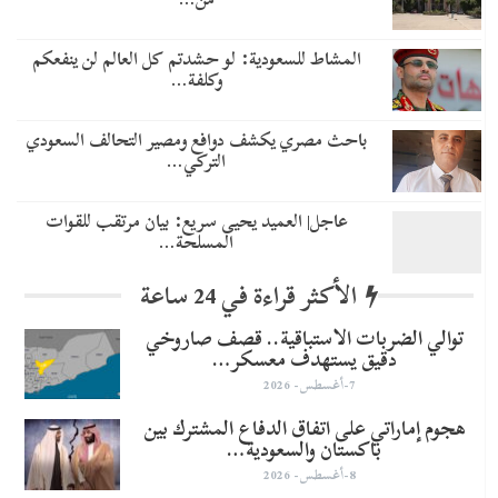
المشاط للسعودية: لو حشدتم كل العالم لن ينفعكم
وكلفة…
باحث مصري يكشف دوافع ومصير التحالف السعودي
التركي…
عاجل| العميد يحيى سريع: بيان مرتقب للقوات
المسلحة…
الأكثر قراءة في 24 ساعة
توالي الضربات الاستباقية.. قصف صاروخي
دقيق يستهدف معسكر…
7-أغسطس- 2026
هجوم إماراتي على اتفاق الدفاع المشترك بين
باكستان والسعودية…
8-أغسطس- 2026