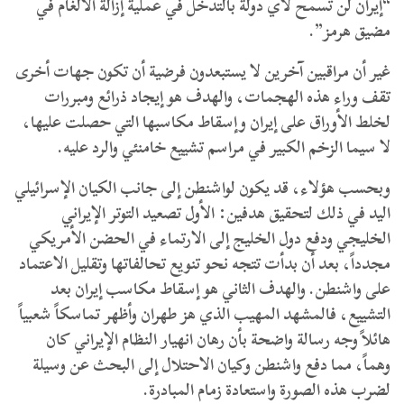
“إيران لن تسمح لأي دولة بالتدخل في عملية إزالة الألغام في
مضيق هرمز”.
غير أن مراقبين آخرين لا يستبعدون فرضية أن تكون جهات أخرى
تقف وراء هذه الهجمات
، والهدف هو إيجاد ذرائع ومبررات
لخلط الأوراق على إيران وإسقاط مكاسبها التي حصلت عليها،
لا سيما الزخم الكبير في مراسم تشييع خامنئي والرد عليه.
وبحسب هؤلاء، قد يكون لواشنطن إلى جانب الكيان الإسرائيلي
اليد في ذلك لتحقيق هدفين: الأول تصعيد التوتر الإيراني
الخليجي ودفع دول الخليج إلى الارتماء في الحضن الأمريكي
مجدداً، بعد أن بدأت تتجه نحو تنويع تحالفاتها وتقليل الاعتماد
على واشنطن. والهدف الثاني هو إسقاط مكاسب إيران بعد
التشييع، فالمشهد المهيب الذي هز طهران وأظهر تماسكاً شعبياً
هائلاً وجه رسالة واضحة بأن رهان انهيار النظام الإيراني كان
وهماً، مما دفع واشنطن وكيان الاحتلال إلى البحث عن وسيلة
لضرب هذه الصورة واستعادة زمام المبادرة.