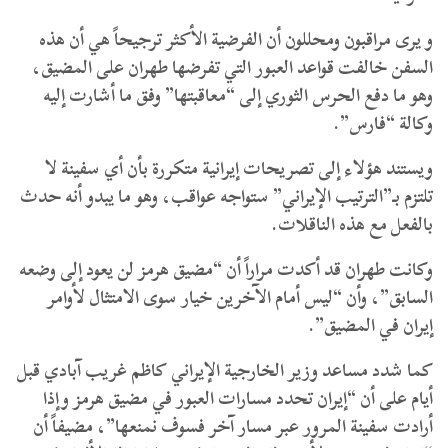
و يرى مراقبون ومحللون أن الفرضية الأكثر ترجيحاً هي أن هذه
السفن خالفت قواعد العبور التي تفرضها طهران على المضيق،
وهو ما دفع الحرس الثوري إلى “معاقبتها” وفق ما أشارت إليه
وكالة “فارس”.
ويستند هؤلاء إلى تصريحات إيرانية متكررة بأن أي سفينة لا
تلتزم بـ”الترتيب الإيراني” ستواجه عواقب، وهو ما يبدو أنه حدث
بالفعل مع هذه الناقلات.
وكانت طهران قد أكدت مراراً أن “مضيق هرمز لن يعود إلى وضعه
السابق”، وأن “ليس أمام الآخرين خيار سوى الامتثال لأوامر
إيران في المضيق”.
كما شدد مساعد وزير الخارجية الإيراني كاظم غريب آبادي قبل
أيام على أن “إيران تحدد مسارات العبور في مضيق هرمز وإذا
أرادت سفينة المرور عبر مسار آخر فسوف نمنعها”، مضيفاً أن