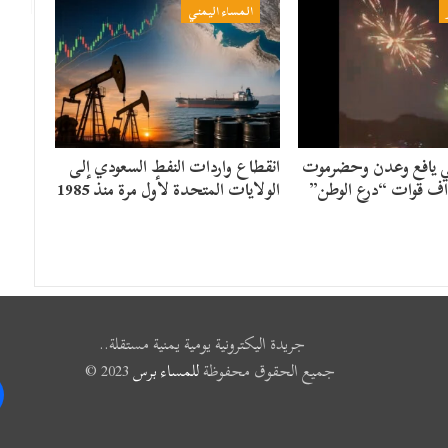
المساء اليمني
ي يافع وعدن وحضرموت
انقطاع واردات النفط السعودي إلى
ف قوات “درع الوطن”
الولايات المتحدة لأول مرة منذ 1985
جريدة اليكترونية يومية يمنية مستقلة..
جميع الحقوق محفوظة
للمساء برس
2023 ©
k