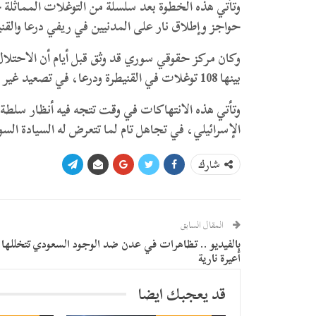
وتأتي هذه الخطوة بعد سلسلة من التوغلات المماثلة
حواجز وإطلاق نار على المدنيين في ريفي درعا والقني
بينها 108 توغلات في القنيطرة ودرعا، في تصعيد غير مسبوق للاعتداءات الإسرائيلية على السيادة السورية.
وتأتي هذه الانتهاكات في وقت تتجه فيه أنظار سلطة ا
الإسرائيلي، في تجاهل تام لما تتعرض له السيادة السو
شارك
المقال السابق
بالفيديو .. تظاهرات في عدن ضد الوجود السعودي تتخللها
أعيرة نارية
قد يعجبك ايضا