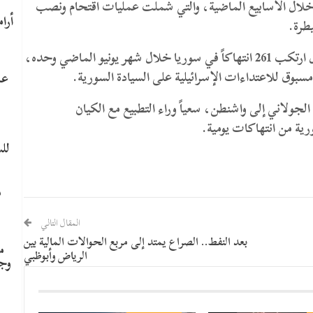
 خلال الأسابيع الماضية، والتي شملت عمليات اقتحام ونصب
طرة.
وكان مركز حقوقي سوري قد وثق قبل أيام أن الاحتلال ارتكب 261 انتهاكاً في سوريا خلال شهر يونيو الماضي وحده،
عا
لجولاني إلى واشنطن، سعياً وراء التطبيع مع الكيان
رية من انتهاكات يومية.
لل
م
المقال التالي
بعد النفط.. الصراع يمتد إلى مربع الحوالات المالية بين
م
الرياض وأبوظبي
وج