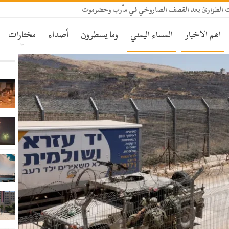
 الطوارئ بعد القصف الصاروخي في مأرب وحضرموت
اهم الاخبار
المساء اليمني
وما يسطرون
أصداء
مختارات