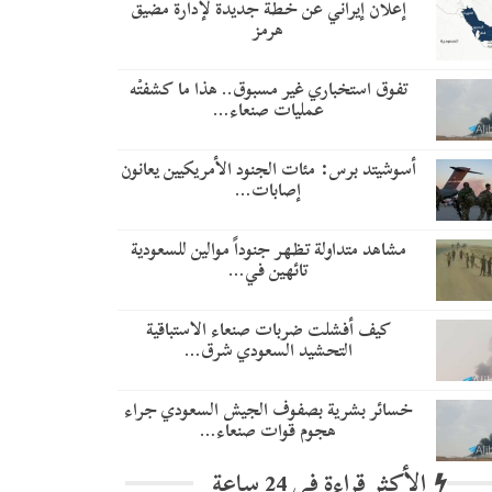
إعلان إيراني عن خطة جديدة لإدارة مضيق
هرمز
تفوق استخباري غير مسبوق.. هذا ما كشفتْه
عمليات صنعاء…
أسوشيتد برس: مئات الجنود الأمريكيين يعانون
إصابات…
مشاهد متداولة تظهر جنوداً موالين للسعودية
تائهين في…
​كيف أفشلت ضربات صنعاء الاستباقية
التحشيد السعودي شرق…
خسائر بشرية بصفوف الجيش السعودي جراء
هجوم قوات صنعاء…
الأكثر قراءة في 24 ساعة