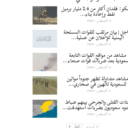
أرامكو: فقدان أكثر من 2.6 مليار برميل
نفط وإعادة بناء…
6-أغسطس- 2026
جل | بيان مرتقب للقوات المسلحة
اليمنية للإعلان عن عملية…
6-أغسطس- 2026
مشاهد من مواقع القوات التابعة
سعودية بعد ضربات قوات صنعاء…
6-أغسطس- 2026
شاهد متداولة تظهر جنوداً موالين
للسعودية تائهين في صحاري…
6-أغسطس- 2026
ئات القتلى والجرحى بينهم ضباط
نود سعوديون بضربات استهدفت…
6-أغسطس- 2026
السابق
التالي