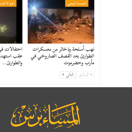
المساء اليمني
اهم الاخبار
نهب أسلحة وذخائر من معسكرات
احتفالات ف
الطوارئ بعد القصف الصاروخي في
عقب استهدا
مأرب وحضرموت
والطوارئ…
السابق
التالي