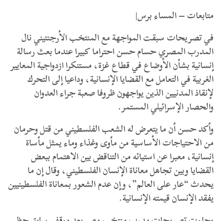
متابعات – المساء برس|
في تصريحات سبقت المواجهة مع المنتخب الأرجنتيني نال
المدرب المصري حسام حسن احتراما كبيرا عندما بعث رسالة
إنسانية بشأن الأوضاع في قطاع غزة، مستنكرا ازدواجية المعايير
الغربية في التعامل مع القضايا الإنسانية، وداعيا إلى التحرك
لإنقاذ المدنيين الذين يواجهون ظروفا صعبة جراء العدوان
والحصار الإسرائيلي المستمر.
وأكد حسن أن ما يتعرض له الشعب الفلسطيني من قتل وحرمان
من الاحتياجات الأساسية من مأوى وغذاء وماء يمثل مأساة
إنسانية، معبرا عن استيائه من التناقض بين الاهتمام ببعض
القضايا وبين تجاهل معاناة الإنسان الفلسطيني، وقال إن ما
يحدث “عار على العالم”، وإن عدم الشعور بمعاناة الفلسطينيين
يفقد الإنسان قيمته الإنسانية.
وجاءت تصريحات مدرب منتخب مصر بعد موقف سابق حظي