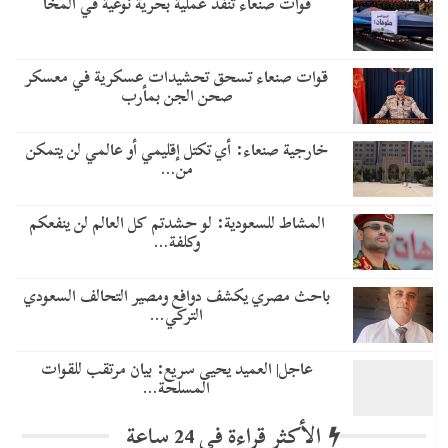
قوات صنعاء تنفذ عملية بحرية نوعية في المخا
قوات صنعاء تسحق تحشيدات عسكرية في معسكر
صحن الجن بمأرب
خارجية صنعاء: أي تكتل إقليمي أو عالمي لن يتمكن
من…
المشاط للسعودية: لو حشدتم كل العالم لن ينفعكم
وكلفة…
باحث مصري يكشف دوافع ومصير التحالف السعودي
التركي…
عاجل| العميد يحيى سريع: بيان مرتقب للقوات
المسلحة…
الأكثر قراءة في 24 ساعة