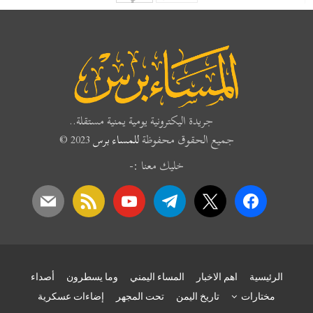
جريدة اليكترونية يومية يمنية مستقلة..
جميع الحقوق محفوظة
للمساء برس
2023 ©
خليك معنا :-
mail
rss
youtube
telegram
x
facebook
الرئيسية
اهم الاخبار
المساء اليمني
وما يسطرون
أصداء
مختارات
تاريخ اليمن
تحت المجهر
إضاءات عسكرية