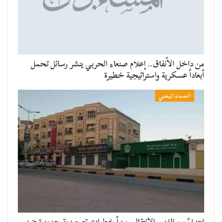
من داخل الأنفاق.. إعلام صنعاء الحربي ينشر رسائل تحمل
أبعاداً عسكرية واستراتيجية خطيرة
المساء اليمني
​ابتداءً من الغد.. الانتقالي يبدأ خطوات تصعيدية جديدة ضد