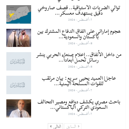
توالي الضربات الاستباقية.. قصف صاروخي
دقيق يستهدف معسكر…
7-أغسطس- 2026
هجوم إماراتي على اتفاق الدفاع المشترك بين
باكستان والسعودية…
8-أغسطس- 2026
من داخل الأنفاق.. إعلام صنعاء الحربي ينشر
رسائل تحمل أبعاداً…
8-أغسطس- 2026
عاجل| العميد يحيى سريع: بيان مرتقب
للقوات المسلحة اليمنية…
7-أغسطس- 2026
باحث مصري يكشف دوافع ومصير التحالف
السعودي التركي الباكستاني…
7-أغسطس- 2026
السابق
التالي