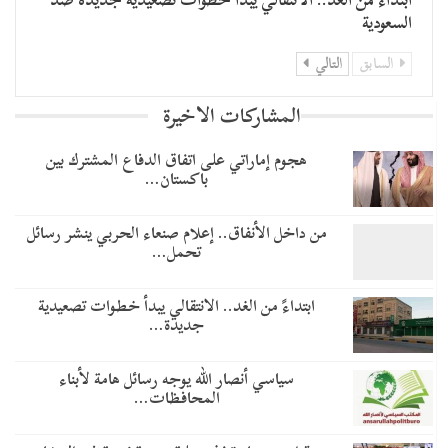
السعودية
السابق
التالي
المشاركات الاخيرة
هجوم إماراتي على اتفاق الدفاع المشترك بين
باكستان…
من داخل الأنفاق.. إعلام صنعاء الحربي ينشر رسائل
تحمل…
​ابتداءً من الغد.. الانتقالي يبدأ خطوات تصعيدية
جديدة…
سياسي أنصار الله يوجه رسائل هامة لأبناء
المحافظات…