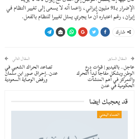
الإضرار بـ91 مليون إيراني، زاعما أنه لا يسعى إلى تغيير النظام في
إيران، رغم اعتباره أن ما يجري يمثل تغييرا للنظام بالفعل.
شارك
المقال السابق
المقال التالي
عاجل.. بالفيديو | قوات درع
تصاعد الحراك الشعبي في
الوطن وبشكل مفاجأ تبدأ التحرك
عدن..إحراق صور ابن سلمان
والتمركز في أهم المنشآت
ورفض الوصاية السعودية
الحكومية في عدن
قد يعجبك ايضا
المساء اليمني