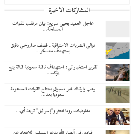
المشاركات الاخيرة
عاجل| العميد يحيى سريع: بيان مرتقب للقوات
المسلحة…
توالي الضربات الاستباقية.. قصف صاروخي دقيق
يستهدف معسكر…
تقرير استخباراتي: استهداف ناقلة سعودية قبالة ينبع
يؤكد…
رعب وارتباك غير مسبوق يجتاح القوات المدعومة
سعودياً بعد…
مفاوضات روما تتعثر و”إسرائيل” تربط أي…
قيادي في أنصار الله يدعو المدنيين للابتعاد عن