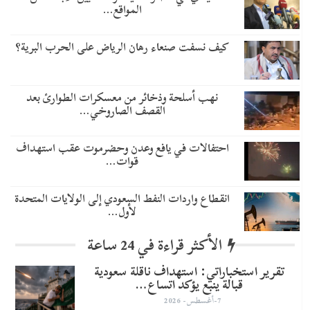
المواقع…
كيف نسفت صنعاء رهان الرياض على الحرب البرية؟
نهب أسلحة وذخائر من معسكرات الطوارئ بعد
القصف الصاروخي…
احتفالات في يافع وعدن وحضرموت عقب استهداف
قوات…
انقطاع واردات النفط السعودي إلى الولايات المتحدة
لأول…
الأكثر قراءة في 24 ساعة
تقرير استخباراتي: استهداف ناقلة سعودية
قبالة ينبع يؤكد اتساع…
7-أغسطس- 2026