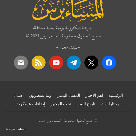
جريدة اليكترونية يومية يمنية مستقلة..
جميع الحقوق محفوظة
للمساء برس
2023 ©
خليك معنا :-
mail
rss
youtube
telegram
x
facebook
الرئيسية
اهم الاخبار
المساء اليمني
وما يسطرون
أصداء
مختارات
تاريخ اليمن
تحت المجهر
إضاءات عسكرية
© جميع الحقوق محفوظة - المساء برس 2026
Design:
adnan