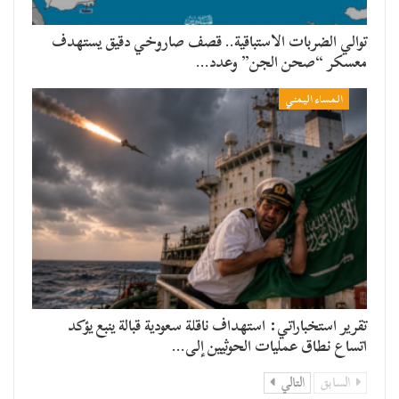
توالي الضربات الاستباقية.. قصف صاروخي دقيق يستهدف
معسكر “صحن الجن” وعدد…
المساء اليمني
تقرير استخباراتي: استهداف ناقلة سعودية قبالة ينبع يؤكد
اتساع نطاق عمليات الحوثيين إلى…
السابق
التالي