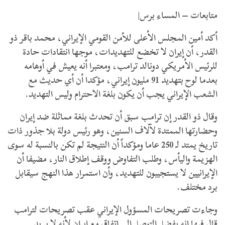
متابعات – المساء برس|
أكد أمين المجلس الأعلى للأمن القومي الإيراني، محمد باقر ذو
القدر، أن إيران لا تخضع للتهديدات، موجها انتقادات حادة
للرئيس الأمريكي دونالد ترامب، ومعتبرا أنه يعيش في أوهامه
بعدما لوح بتهديد 91 مليون إيراني، مؤكدا أن أي حديث مع
الشعب الإيراني يجب أن يكون بلغة الاحترام وليس التهديد.
وقال ذو القدر إن ترامب سبق أن تحدث بلغة مماثلة ضد إيران
وحضارتها الممتدة لآلاف السنين، وهو رئيس دولة بلا جذور ذات
تاريخ يمتد لـ 250 عاما ومؤكداً أن النتيجة لم تكن بالنسبة له سوى
الهزيمة واليأس، وطلب التفاوض ووقف إطلاق النار،
مضيفا أن
الإيرانيين لا يستجيبون للتهديد، وأن استمرار هذا النهج سيقابل
برد مختلف.
وجاءت تصريحات المسؤول الإيراني عقب تصريحات لترامب
قال فيها إنه يفضل التوصل إلى اتفاق مع إيران لأنه لا يريد