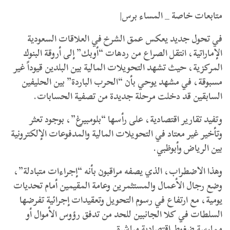
متابعات خاصة _ المساء برس|
​في تحول جديد يعكس عمق الشرخ في العلاقات السعودية
الإماراتية، انتقل الصراع من ردهات “أوبك” إلى أروقة البنوك
المركزية، حيث تشهد التحويلات المالية بين البلدين قيوداً غير
مسبوقة، في مشهد يوحي بأن “الحرب الباردة” بين الحليفين
السابقين قد دخلت مرحلة جديدة من تصفية الحسابات.
و​تفيد تقارير اقتصادية، على رأسها “بلومبيرغ”، بوجود تعثر
وتأخير غير معتاد في التحويلات المالية والمدفوعات الإلكترونية
بين الرياض وأبوظبي.
وهذا الاضطراب، الذي يصفه مراقبون بأنه “إجراءات متبادلة”،
وضع رجال الأعمال والمستثمرين وعامة المقيمين أمام تحديات
يومية، مع ارتفاع في رسوم التحويل وتعقيدات إجرائية تفرضها
السلطات في كلا الجانبين للحد من تدفق رؤوس الأموال أو
ممارسة ضغوط اقتصادية مباشرة.