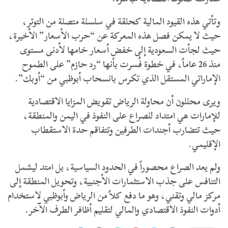
و​تأتي هذه القيود المالية كحلقة في سلسلة متصلة من التوتر،
حيث لا يمكن فصل هذه المعركة عن “حرب الأسعار” الأخيرة،
حيث لجأت السعودية إلى خفض أسعار خامها لأدنى مستوى
منذ 26 عاماً، في خطوة فُسرت بأنها “رد حازم” على الطموح
الإماراتي المستقل الذي تكرس بانسحاب أبوظبي من “أوبك”.
​ويرى محللون أن محاولة الرياض تقويض المزايا الاقتصادية
للإمارات هي امتداد للصراع على النفوذ في اليمن والمنطقة،
حيث تتضارب أجندات الطرفين وتتفاقم حدة الاستقطاب
الإقليمي.
​ولم يعد الصراع محصوراً في الحدود السياسية، بل امتد ليشمل
التنافس على جذب الاستثمارات الأجنبية، وتحويل المنطقة إلى
مركز مالي وتقني، وهو ما دفع كلاً من الرياض وأبوظبي لاستخدام
أدوات النفوذ الاقتصادي والمالي لتقليم أظافر الطرف الآخر.