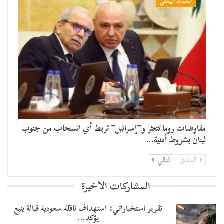
المساء اليمني
مفاوضات روما تتعثر و”إسرائيل” تربط أي انسحاب من جنوب
لبنان بشروط أمنية…
السابق
التالي
المشاركات الاخيرة
تقرير استخباراتي: استهداف ناقلة سعودية قبالة ينبع
يؤكد…