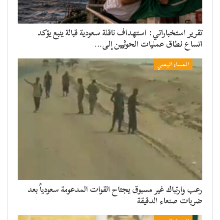
تقرير استخباراتي: استهداف ناقلة سعودية قبالة ينبع يؤكد
اتساع نطاق عمليات الحوثيين إلى…
المساء اليمني
رعب وارتباك غير مسبوق يجتاح القوات المدعومة سعودياً بعد
ضربات صنعاء الدقيقة