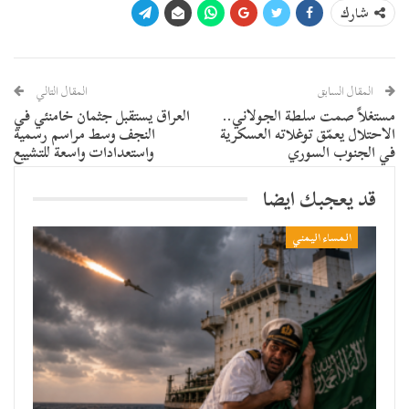
شارك
المقال السابق
المقال التالي
مستغلاً صمت سلطة الجولاني..
العراق يستقبل جثمان خامنئي في
الاحتلال يعمّق توغلاته العسكرية
النجف وسط مراسم رسمية
في الجنوب السوري
واستعدادات واسعة للتشييع
قد يعجبك ايضا
المساء اليمني