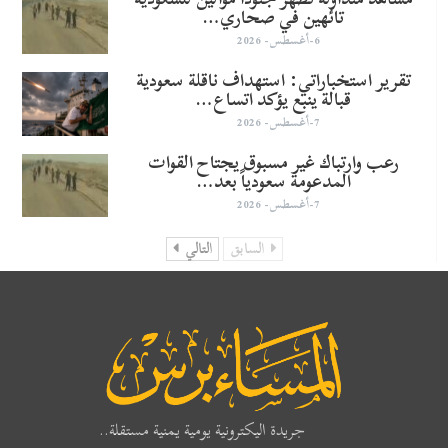
تائهين في صحاري…
6-أغسطس- 2026
تقرير استخباراتي: استهداف ناقلة سعودية
قبالة ينبع يؤكد اتساع…
7-أغسطس- 2026
رعب وارتباك غير مسبوق يجتاح القوات
المدعومة سعودياً بعد…
7-أغسطس- 2026
السابق
التالي
جريدة اليكترونية يومية يمنية مستقلة..