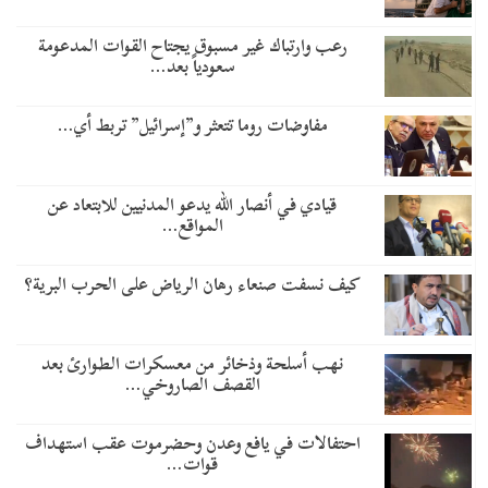
رعب وارتباك غير مسبوق يجتاح القوات المدعومة
سعودياً بعد…
مفاوضات روما تتعثر و”إسرائيل” تربط أي…
قيادي في أنصار الله يدعو المدنيين للابتعاد عن
المواقع…
كيف نسفت صنعاء رهان الرياض على الحرب البرية؟
نهب أسلحة وذخائر من معسكرات الطوارئ بعد
القصف الصاروخي…
احتفالات في يافع وعدن وحضرموت عقب استهداف
قوات…