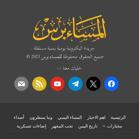
جريدة اليكترونية يومية يمنية مستقلة..
جميع الحقوق محفوظة
للمساء برس
2023 ©
خليك معنا :-
mail
rss
youtube
telegram
x
facebook
الرئيسية
اهم الاخبار
المساء اليمني
وما يسطرون
أصداء
مختارات
تاريخ اليمن
تحت المجهر
إضاءات عسكرية