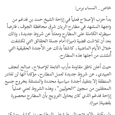
خاص _ المساء برس|
بدأ حزب الإصلاح فعلياً في إزاحة الشيخ حمد بن فدغم من
واجهة المشهد في مطارح الريان شرق محافظة الجوف، فارضاً
سيطرته الكاملة على المطارح ومعلناً عن شروط جديدة، وذلك
بعد أن تلاشت قضية (ميرا) أمام جملة الحقائق التي تكشفت
خلال الأيام الماضية، كاشفاً بذلك عن الأجندة الحقيقية التي
أُنشئت من أجلها هذه المطارح.
حيث أعلن ناطق مقاومة مأرب التابعة للإصلاح، صالح لنجف
العبيدي، عن شروط جديدة لعمل المطارح، مؤكداً أنها لن تغادر
المنطقة إلا بتنفيذ أجندة سياسية محددة والمتمثلة بخروج جميع
المعتقلين من سجون “الحوثيين”، وهذه الشروط تعني عملياً
إزاحة فدغم الذي كان يحاول الترويج بأن المطارح محصورة
بقضية( ميرا).
ولم يكتفِ الإصلاح بالسيطرة على المطارح، بل كشف -بشكل