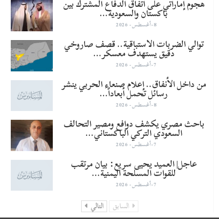
هجوم إماراتي على اتفاق الدفاع المشترك بين
باكستان والسعودية…
8-أغسطس- 2026
توالي الضربات الاستباقية.. قصف صاروخي
دقيق يستهدف معسكر…
7-أغسطس- 2026
من داخل الأنفاق.. إعلام صنعاء الحربي ينشر
رسائل تحمل أبعاداً…
8-أغسطس- 2026
باحث مصري يكشف دوافع ومصير التحالف
السعودي التركي الباكستاني…
7-أغسطس- 2026
عاجل| العميد يحيى سريع: بيان مرتقب
للقوات المسلحة اليمنية…
7-أغسطس- 2026
السابق
التالي