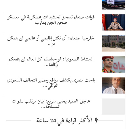
قوات صنعاء تسحق تحشيدات عسكرية في معسكر
صحن الجن بمأرب
خارجية صنعاء: أي تكتل إقليمي أو عالمي لن يتمكن
من…
المشاط للسعودية: لو حشدتم كل العالم لن ينفعكم
وكلفة…
باحث مصري يكشف دوافع ومصير التحالف السعودي
التركي…
عاجل| العميد يحيى سريع: بيان مرتقب للقوات
المسلحة…
الأكثر قراءة في 24 ساعة