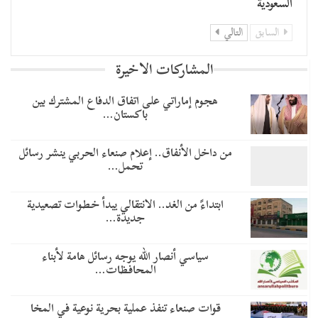
السعودية
السابق
التالي
المشاركات الاخيرة
هجوم إماراتي على اتفاق الدفاع المشترك بين
باكستان…
من داخل الأنفاق.. إعلام صنعاء الحربي ينشر رسائل
تحمل…
​ابتداءً من الغد.. الانتقالي يبدأ خطوات تصعيدية
جديدة…
سياسي أنصار الله يوجه رسائل هامة لأبناء
المحافظات…
قوات صنعاء تنفذ عملية بحرية نوعية في المخا