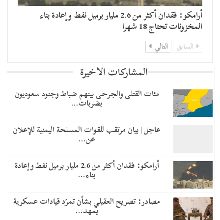
أرامكو: فقدان أكثر من 2.6 مليار برميل نفط وإعادة بناء
المخزونات تحتاج 18 شهرا
السابق
التالي
المشاركات الاخيرة
مئات القتلى والجرحى بينهم ضباط وجنود سعوديون
بضربات…
عاجل | بيان مرتقب للقوات المسلحة اليمنية للإعلان
عن…
أرامكو: فقدان أكثر من 2.6 مليار برميل نفط وإعادة
بناء…
مصادر: تصريح العقيلي بشأن تمرّد قيادات عسكرية
يمهد…