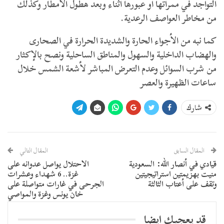
التواجد في ممراتها أو عبورها أثناء وبعد هطول الأمطار وكذلك
من مخاطر العواصف الرعدية.
كما نبه من الأجواء الحارة والشديدة الحرارة في الصحارى
والهضاب الداخلية والسهول والمناطق الساحلية ونصح بالإكثار
من شرب السوائل وعدم التعرض المباشر لأشعة الشمس خلال
ساعات الظهيرة والعصر
شارك
المقال السابق
المقال التالي
​قيادي في أنصار الله: السعودية
الاحتلال يواصل عدوانه على
منيت بهزيمتين استراتيجيتين
غزة.. 6 شهداء وعشرات
وتقف على أعتاب الثالثة
الجرحى في غارات متواصلة على
خان يونس وغزة والمواصي
قد يعجبك ايضا