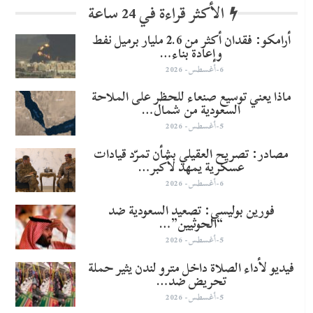
الأكثر قراءة في 24 ساعة
أرامكو: فقدان أكثر من 2.6 مليار برميل نفط
وإعادة بناء…
6-أغسطس- 2026
ماذا يعني توسيع صنعاء للحظر على الملاحة
السعودية من شمال…
5-أغسطس- 2026
مصادر: تصريح العقيلي بشأن تمرّد قيادات
عسكرية يمهد لأكبر…
6-أغسطس- 2026
​فورين بوليسي: تصعيد السعودية ضد
“الحوثيين”…
5-أغسطس- 2026
فيديو لأداء الصلاة داخل مترو لندن يثير حملة
تحريض ضد…
5-أغسطس- 2026