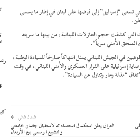
ت
 تسعى “إسرائيل” إلى فرضها على لبنان في إطار ما يسمى
نطن.
ت التي كشفت حجم التنازلات اللبنانية، من بينها ما سربته
ت
ص
ء الملحق الأمني سرياً”.
ضين في الجيش اللبناني يمثل انتهاكاً صارخاً للسيادة الوطنية،
رعب
ة إسرائيلية على القرار العسكري والأمني اللبناني، في وقت
تفاق “مذلة وعار وتنازل عن السيادة”.
ق
كيف
المقال التالي
لى
العراق يعلن استكمال استعداداته لاستقبال جثمان خامنئي
والتشييع الرسمي يوم الأربعاء