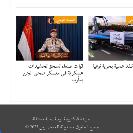
مني
المساء اليمني
نفذ عملية بحرية نوعية
قوات صنعاء تسحق تحشيدات
عسكرية في معسكر صحن الجن
بمأرب
جريدة اليكترونية يومية يمنية مستقلة..
جميع الحقوق محفوظة
للمساء برس
2023 ©
k