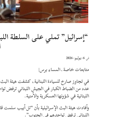
“إسرائيل” تملي على السلطة اللب
ا
6-يوليو- 2026
في
متابعات خاصة ـ المساء برس|
في تجاوز صارخ للسيادة اللبنانية، كشفت هيئة البث 
عدد من الضباط الكبار في الجيش اللبناني ترفض تواج
اللبنانية في شؤونها العسكرية والأمنية.
وأفادت هيئة البث الإسرائيلية بأن “تل أبيب سلمت 
اللبناني ترفض تواجدهم في الجنوب”.