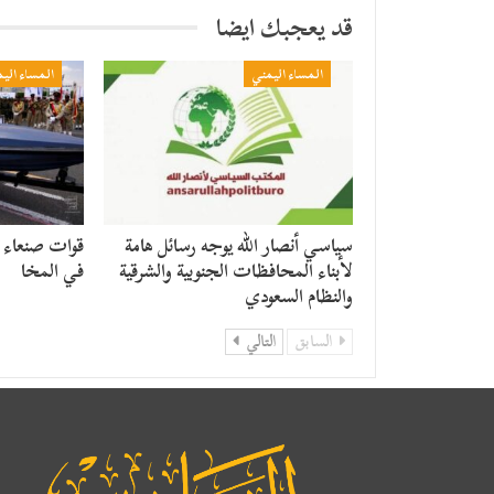
قد يعجبك ايضا
المساء اليمني
المساء الي
سياسي أنصار الله يوجه رسائل هامة
قوات صنعاء ت
لأبناء المحافظات الجنوبية والشرقية
في المخا
والنظام السعودي
السابق
التالي