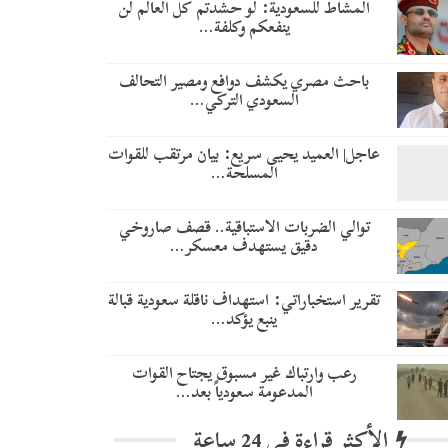
المشاط للسعودية: لو حشدتم كل العالم لن
ينفعكم وكلفة…
باحث مصري يكشف دوافع ومصير التحالف
السعودي التركي…
عاجل| العميد يحيى سريع: بيان مرتقب للقوات
المسلحة…
توالي الضربات الاستباقية.. قصف صاروخي
دقيق يستهدف معسكر…
تقرير استخباراتي: استهداف ناقلة سعودية قبالة
ينبع يؤكد…
رعب وارتباك غير مسبوق يجتاح القوات
المدعومة سعودياً بعد…
الأكثر قراءة في 24 ساعة