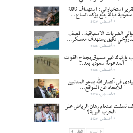
قرير استخباراتي: استهداف ناقلة
سعودية قبالة ينبع يؤكد اتساع…
7-أغسطس- 2026
والي الضربات الاستباقية.. قصف
اروخي دقيق يستهدف معسكر…
7-أغسطس- 2026
 وارتباك غير مسبوق يجتاح القوات
المدعومة سعودياً بعد…
7-أغسطس- 2026
يادي في أنصار الله يدعو المدنيين
للابتعاد عن المواقع…
7-أغسطس- 2026
 نسفت صنعاء رهان الرياض على
الحرب البرية؟
7-أغسطس- 2026
السابق
التالي