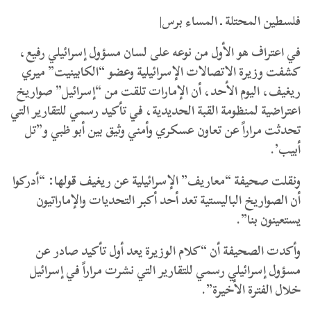
فلسطين المحتلة ـ المساء برس|
في اعتراف هو الأول من نوعه على لسان مسؤول إسرائيلي رفيع،
كشفت وزيرة الاتصالات الإسرائيلية وعضو “الكابينيت” ميري
ريغيف، اليوم الأحد، أن الإمارات تلقت من “إسرائيل” صواريخ
اعتراضية لمنظومة القبة الحديدية، في تأكيد رسمي للتقارير التي
تحدثت مراراً عن تعاون عسكري وأمني وثيق بين أبو ظبي و”تل
أبيب’.
ونقلت صحيفة “معاريف” الإسرائيلية عن ريغيف قولها: “أدركوا
أن الصواريخ الباليستية تعد أحد أكبر التحديات والإماراتيون
يستعينون بنا”.
وأكدت الصحيفة أن “كلام الوزيرة يعد أول تأكيد صادر عن
مسؤول إسرائيلي رسمي للتقارير التي نشرت مراراً في إسرائيل
خلال الفترة الأخيرة”.