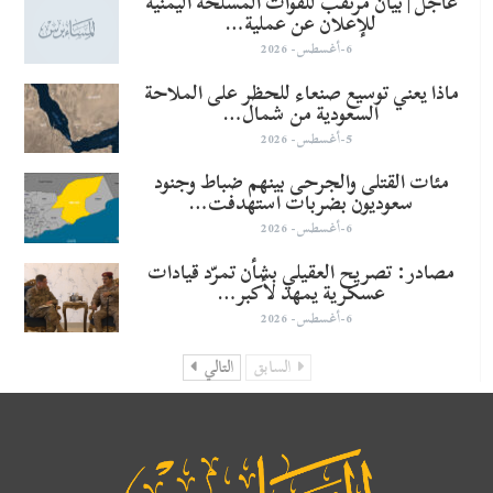
عاجل | بيان مرتقب للقوات المسلحة اليمنية
للإعلان عن عملية…
6-أغسطس- 2026
ماذا يعني توسيع صنعاء للحظر على الملاحة
السعودية من شمال…
5-أغسطس- 2026
مئات القتلى والجرحى بينهم ضباط وجنود
سعوديون بضربات استهدفت…
6-أغسطس- 2026
مصادر: تصريح العقيلي بشأن تمرّد قيادات
عسكرية يمهد لأكبر…
6-أغسطس- 2026
السابق
التالي