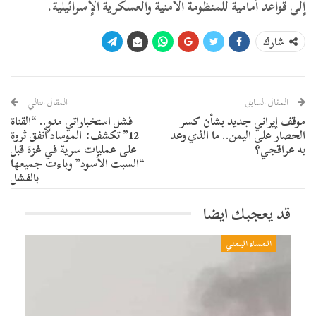
إلى قواعد أمامية للمنظومة الأمنية والعسكرية الإسرائيلية.
شارك
المقال السابق
المقال التالي
موقف إيراني جديد بشأن كسر
فشل استخباراتي مدوٍ.. “القناة
الحصار على اليمن.. ما الذي وعد
12” تكشف: الموساد أنفق ثروة
به عراقجي؟
على عمليات سرية في غزة قبل
“السبت الأسود” وباءت جميعها
بالفشل
قد يعجبك ايضا
المساء اليمني