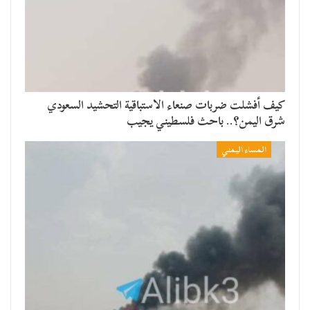
​كيف أفشلت ضربات صنعاء الاستباقية التحشيد السعودي
شرق اليمن؟.. باحث فلسطيني يجيب
المساء اليمني