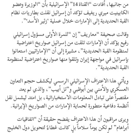
من جانبها، أفادت “القناة 14” الإسرائيلية بأن “الوزيرة وعضو
الكابينيت ميري ريغيف تؤكد أن إسرائيل نقلت بطاريات نظام
القبة الحديدية إلى الإمارات خلال عملية ‘زئير الأسد'”.
وقالت صحيفة “معاريف” إن “للمرة الأولى مسؤول إسرائيلي
رفيع يؤكد أن الإمارات تلقت من إسرائيل صواريخ اعتراضية
لمنظومة القبة الحديدية”، مشيرة إلى أن “الإماراتيين استعانوا
بإسرائيل في مواجهة إيران وتلقوا منها صواريخ اعتراضية لمنظومة
القبة الحديدية”.
ويأتي هذا الاعتراف الإسرائيلي الرسمي ليكشف حجم التعاون
العسكري والأمني بين أبوظبي و”تل أبيب”، والذي لم يعد
مقتصراً على تبادل المعلومات الاستخباراتية، بل امتد ليشمل نقل
أنظمة دفاعية متطورة لحماية الإمارات من الصواريخ الإيرانية.
ويرى مراقبون أن هذا الاعتراف يفضح حقيقة أن “اتفاقيات
أبراهام” لم تكن يوماً سلاماً بل كانت غطاءً لتحويل دول الخليج