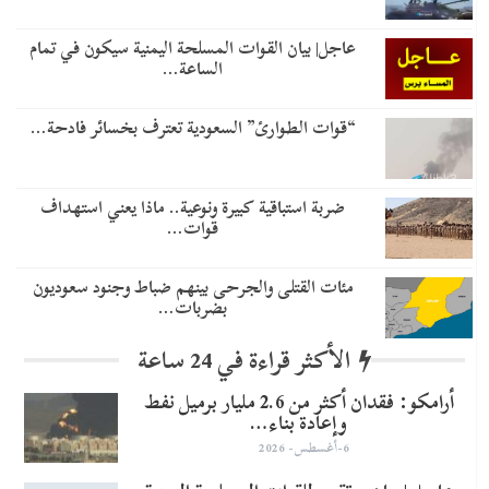
عاجل| بيان القوات المسلحة اليمنية سيكون في تمام
الساعة…
“قوات الطوارئ” السعودية تعترف بخسائر فادحة…
ضربة استباقية كبيرة ونوعية.. ماذا يعني استهداف
قوات…
مئات القتلى والجرحى بينهم ضباط وجنود سعوديون
بضربات…
الأكثر قراءة في 24 ساعة
أرامكو: فقدان أكثر من 2.6 مليار برميل نفط
وإعادة بناء…
6-أغسطس- 2026