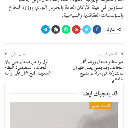
مسؤولين في هيئة الأركان العامة والحرس الثوري ووزارة الدفاع
والمؤسسات العقائدية والسياسية.
شارك
المقال السابق
المقال التالي
عبر مطار صنعاء ورغم أنف
أول رد من صنعاء على بيان
التحالف وفد يمني يصل طهران
التحالف السعودي: النظام
للمشاركة في مراسم تشييع
السعودي فتح النار على رأسه
خامنئي
قد يعجبك ايضا
المساء اليمني