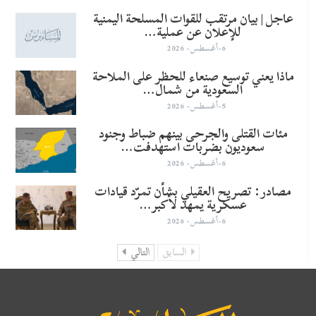
عاجل | بيان مرتقب للقوات المسلحة اليمنية
للإعلان عن عملية…
6-أغسطس- 2026
ماذا يعني توسيع صنعاء للحظر على الملاحة
السعودية من شمال…
5-أغسطس- 2026
مئات القتلى والجرحى بينهم ضباط وجنود
سعوديون بضربات استهدفت…
6-أغسطس- 2026
مصادر: تصريح العقيلي بشأن تمرّد قيادات
عسكرية يمهد لأكبر…
6-أغسطس- 2026
السابق
التالي