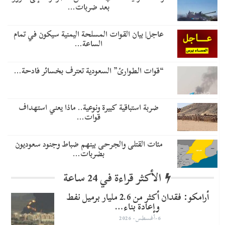
بعد ضربات…
عاجل| بيان القوات المسلحة اليمنية سيكون في تمام
الساعة…
“قوات الطوارئ” السعودية تعترف بخسائر فادحة…
ضربة استباقية كبيرة ونوعية.. ماذا يعني استهداف
قوات…
مئات القتلى والجرحى بينهم ضباط وجنود سعوديون
بضربات…
الأكثر قراءة في 24 ساعة
أرامكو: فقدان أكثر من 2.6 مليار برميل نفط
وإعادة بناء…
6-أغسطس- 2026