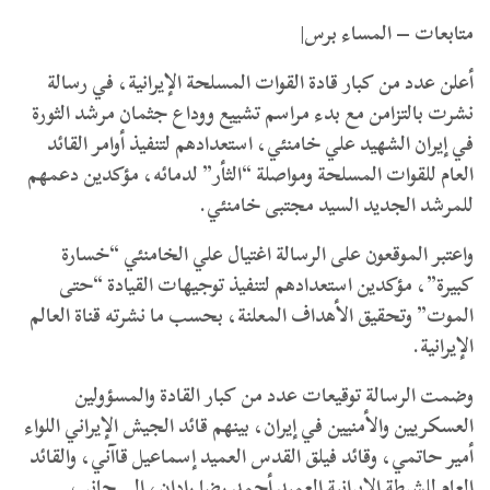
متابعات – المساء برس|
أعلن عدد من كبار قادة القوات المسلحة الإيرانية، في رسالة
نشرت بالتزامن مع بدء مراسم تشييع ووداع جثمان مرشد الثورة
في إيران الشهيد علي خامنئي، استعدادهم لتنفيذ أوامر القائد
العام للقوات المسلحة ومواصلة “الثأر” لدمائه، مؤكدين دعمهم
للمرشد الجديد السيد مجتبى خامنئي.
واعتبر الموقعون على الرسالة اغتيال علي الخامنئي “خسارة
كبيرة”، مؤكدين استعدادهم لتنفيذ توجيهات القيادة “حتى
الموت” وتحقيق الأهداف المعلنة، بحسب ما نشرته قناة العالم
الإيرانية.
وضمت الرسالة توقيعات عدد من كبار القادة والمسؤولين
العسكريين والأمنيين في إيران، بينهم قائد الجيش الإيراني اللواء
أمير حاتمي، وقائد فيلق القدس العميد إسماعيل قاآني، والقائد
العام للشرطة الإيرانية العميد أحمد رضا رادان، إلى جانب