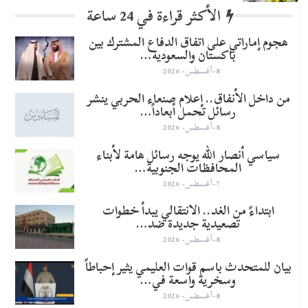
الأكثر قراءة في 24 ساعة
هجوم إماراتي على اتفاق الدفاع المشترك بين
باكستان والسعودية…
8-أغسطس- 2026
من داخل الأنفاق.. إعلام صنعاء الحربي ينشر
رسائل تحمل أبعاداً…
8-أغسطس- 2026
سياسي أنصار الله يوجه رسائل هامة لأبناء
المحافظات الجنوبية…
7-أغسطس- 2026
​ابتداءً من الغد.. الانتقالي يبدأ خطوات
تصعيدية جديدة ضد…
8-أغسطس- 2026
بيان للمتحدث باسم قوات العليمي يثير إحباطاً
وسخرية واسعة في…
8-أغسطس- 2026