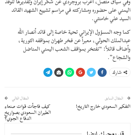
وفي سياق متصل، أعرب بروجردي عن شكر إيران وتقديرها للوفد
اليمني على حضوره ومشاركته في مراسم تشييع الشهيد القائد
السيد علي خامنئي.
​كما وجه المسؤول الإيراني تحية خاصة إلى قائد أنصار الله
عبدالملك الحوثي، معبراً عن فخر طهران بمواقفه الثورية،
وأضاف قائلاً: “نفتخر بمواقف الشعب اليمني المناضل
والشجاع”.
شارك
المقال السابق
المقال التالي
التفكير السعودي خارج التاريخ!
كيف فاجأت قوات صنعاء
الطيران السعودي بصواريخ
الدفاع الجوي؟
قد يعجبك ايضا