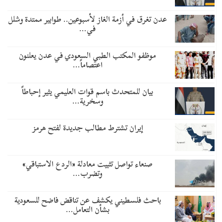
عدن تغرق في أزمة الغاز لأسبوعين.. طوابير ممتدة وشلل
في…
موظفو المكتب الطبي السعودي في عدن يعلنون
اعتصاماً…
بيان للمتحدث باسم قوات العليمي يثير إحباطاً
وسخرية…
إيران تشترط مطالب جديدة لفتح هرمز
صنعاء تواصل تثبيت معادلة «الردع الاستباقي»
وتضرب…
باحث فلسطيني يكشف عن تناقض فاضح للسعودية
بشأن التعامل…