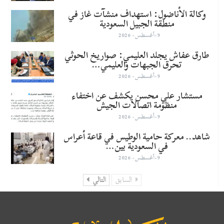
وكالة الأناضول: استهداف منشآت غاز في
منطقة الجبيل السعودية
9-أغسطس- 2026
طارق عفاش يجلد العليمي: صواريخ الحوثي
تحرق الجبهات والعليمي…
9-أغسطس- 2026
مستشار علي محسن يكشف عن اختفاء
منظومة اتصالات الجيش
9-أغسطس- 2026
شاهد.. معركة حامية الوطيس في قاعة أعراس
في السعودية بين…
9-أغسطس- 2026
السابق
التالي