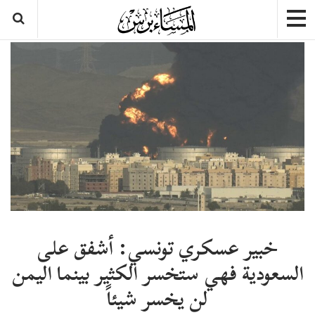
خبير عسكري تونسي: أشفق على
السعودية فهي ستخسر الكثير بينما اليمن
لن يخسر شيئاً