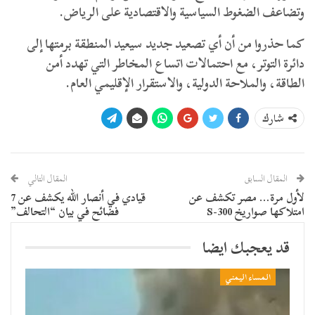
وتضاعف الضغوط السياسية والاقتصادية على الرياض.
كما حذروا من أن أي تصعيد جديد سيعيد المنطقة برمتها إلى
دائرة التوتر، مع احتمالات اتساع المخاطر التي تهدد أمن
الطاقة، والملاحة الدولية، والاستقرار الإقليمي العام.
شارك
المقال السابق
المقال التالي
لأول مرة… مصر تكشف عن
قيادي في أنصار الله يكشف عن 7
امتلاكها صواريخ S-300
فضائح في بيان “التحالف”
قد يعجبك ايضا
المساء اليمني