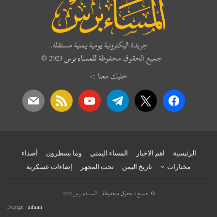
جريدة اليكترونية يومية يمنية مستقلة..
جميع الحقوق محفوظة
للمساء برس
2023 ©
خليك معنا :-
mail
rss
youtube
telegram
x
facebook
الرئيسية
اهم الاخبار
المساء اليمني
وما يسطرون
أصداء
مختارات
تاريخ اليمن
تحت المجهر
إضاءات عسكرية
© جميع الحقوق محفوظة - المساء برس 2026
Design:
adnan