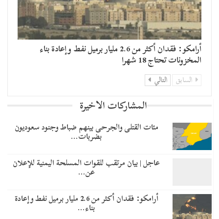
أرامكو: فقدان أكثر من 2.6 مليار برميل نفط وإعادة بناء
المخزونات تحتاج 18 شهرا
السابق
التالي
المشاركات الاخيرة
مئات القتلى والجرحى بينهم ضباط وجنود سعوديون
بضربات…
عاجل | بيان مرتقب للقوات المسلحة اليمنية للإعلان
عن…
أرامكو: فقدان أكثر من 2.6 مليار برميل نفط وإعادة
بناء…