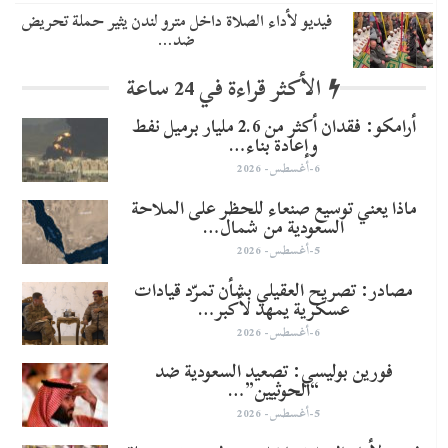
فيديو لأداء الصلاة داخل مترو لندن يثير حملة تحريض
ضد…
الأكثر قراءة في 24 ساعة
أرامكو: فقدان أكثر من 2.6 مليار برميل نفط
وإعادة بناء…
6-أغسطس- 2026
ماذا يعني توسيع صنعاء للحظر على الملاحة
السعودية من شمال…
5-أغسطس- 2026
مصادر: تصريح العقيلي بشأن تمرّد قيادات
عسكرية يمهد لأكبر…
6-أغسطس- 2026
​فورين بوليسي: تصعيد السعودية ضد
“الحوثيين”…
5-أغسطس- 2026