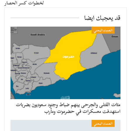
لخطوات كسر الحصار
قد يعجبك ايضا
المساء اليمني
مئات القتلى والجرحى بينهم ضباط وجنود سعوديون بضربات
استهدفت معسكرات في حضرموت ومأرب
المساء اليمني