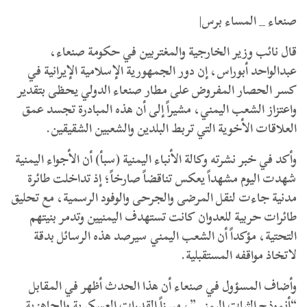
​صنعاء _ المساء برس|
قال نائب وزير الخارجية والمغتربين في حكومة صنعاء،
عبدالواحد أبوراس، إن دور الجمهورية الإسلامية الإيرانية في
كسر الحصار المفروض على مطار صنعاء الدولي يحظى بتقدير
واعتزاز الشعب اليمني، مشيراً إلى أن هذه المبادرة تجسد عمق
العلاقات الأخوية التي تربط البلدين والشعبين الشقيقين.
​وأكد في خبر نشرته وكالة الأنباء اليمنية (سبأ) أن الأجواء اليمنية
شهدت اليوم مشهداً يعكس تناقضاً صارخاً؛ إذ تداخلت طائرة
مدنية جاءت لنقل المرضى والجرحى والوفود الرسمية، مع تحليق
طائرات حربية للعدوان كانت تستهدف اليمنيين وتدمر بنيتهم
التحتية، مؤكداً أن الشعب اليمني سيرصد هذه الرسائل بدقة
لاتخاذ مواقفه المستقبلية.
​وأضاف المسؤول في صنعاء أن هذا الحدث أظهر في المقابل
“أنموذج الثبات اليمني”، مبرزاً القدرات العسكرية والجاهزية