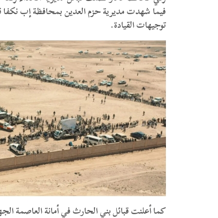
فيما شهدت مديرية حزم العدين بمحافظة إب نكفا قبليا
توجيهات القيادة.
كما أعلنت قبائل بني الحارث في أمانة العاصمة الجهو