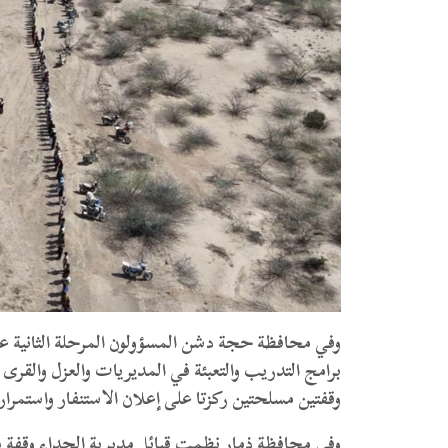
وفي محافظة حجة دشن المسؤولون المرحلة الثانية عش
برامج التدريب والتعبئة في المديريات والعزل والق
وقفتين مسلحتين ركزتا على إعلان الاستنفار واستمرا
وفي محافظة ذمار نظمت قبائل مديرية الحداء وقفة م