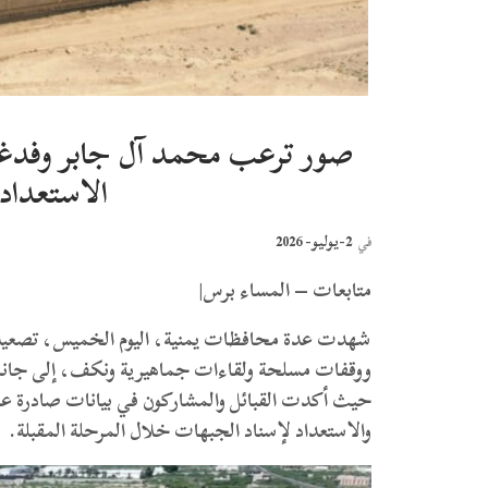
صور ترعب محمد آل جابر وفدغم 
الاستعداد 
2-يوليو- 2026
في
متابعات – المساء برس|
شهدت عدة محافظات يمنية، اليوم الخميس، تصعيدا في
ووقفات مسلحة ولقاءات جماهيرية ونكف، إلى جانب
حيث أكدت القبائل والمشاركون في بيانات صادرة عن ت
والاستعداد لإسناد الجبهات خلال المرحلة المقبلة.