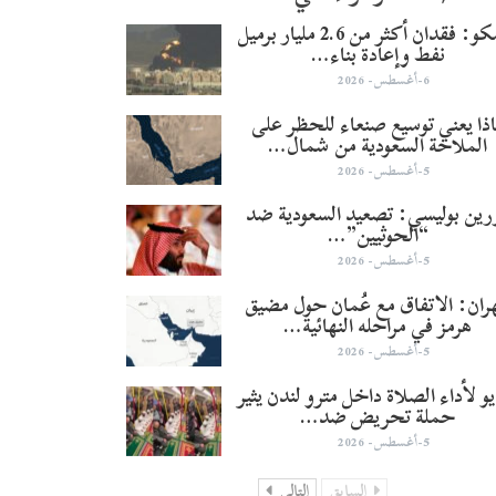
أرامكو: فقدان أكثر من 2.6 مليار برميل
نفط وإعادة بناء…
6-أغسطس- 2026
ذا يعني توسيع صنعاء للحظر على
الملاحة السعودية من شمال…
5-أغسطس- 2026
ورين بوليسي: تصعيد السعودية ضد
“الحوثيين”…
5-أغسطس- 2026
ران: الاتفاق مع عُمان حول مضيق
هرمز في مراحله النهائية…
5-أغسطس- 2026
و لأداء الصلاة داخل مترو لندن يثير
حملة تحريض ضد…
5-أغسطس- 2026
السابق
التالي