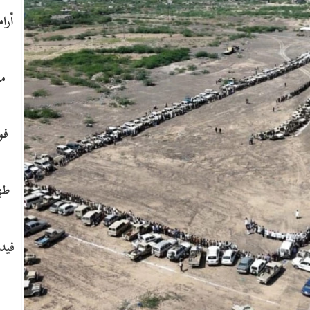
ما
​ف
طه
فيدي