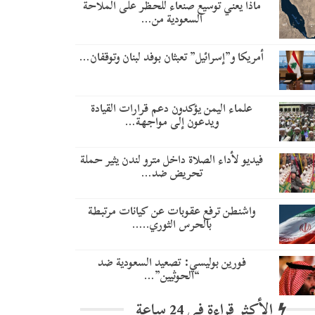
ماذا يعني توسيع صنعاء للحظر على الملاحة
السعودية من…
أمريكا و”إسرائيل” تعبثان بوفد لبنان وتوقفان…
علماء اليمن يؤكدون دعم قرارات القيادة
ويدعون إلى مواجهة…
فيديو لأداء الصلاة داخل مترو لندن يثير حملة
تحريض ضد…
واشنطن ترفع عقوبات عن كيانات مرتبطة
بالحرس الثوري..…
​فورين بوليسي: تصعيد السعودية ضد
“الحوثيين”…
الأكثر قراءة في 24 ساعة