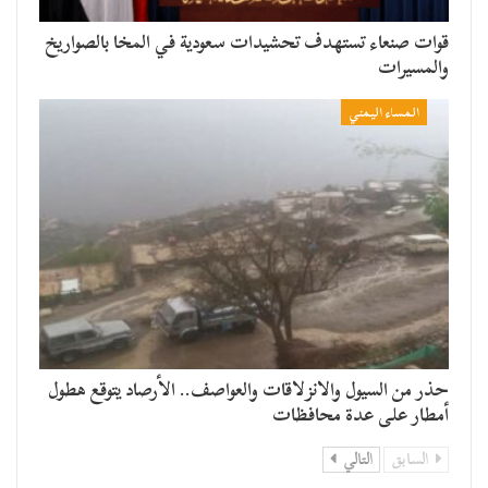
قوات صنعاء تستهدف تحشيدات سعودية في المخا بالصواريخ
والمسيرات
المساء اليمني
حذر من السيول والانزلاقات والعواصف.. الأرصاد يتوقع هطول
أمطار على عدة محافظات
السابق
التالي