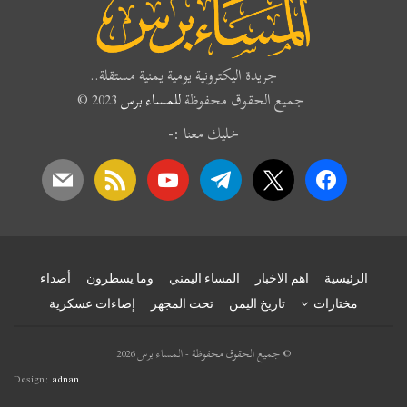
جريدة اليكترونية يومية يمنية مستقلة..
جميع الحقوق محفوظة
للمساء برس
2023 ©
خليك معنا :-
mail
rss
youtube
telegram
x
facebook
الرئيسية
اهم الاخبار
المساء اليمني
وما يسطرون
أصداء
مختارات
تاريخ اليمن
تحت المجهر
إضاءات عسكرية
© جميع الحقوق محفوظة - المساء برس 2026
Design:
adnan