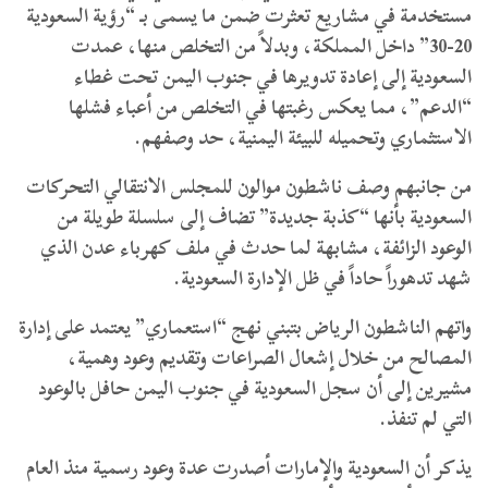
مستخدمة في مشاريع تعثرت ضمن ما يسمى بـ “رؤية السعودية
20-30” داخل المملكة، وبدلاً من التخلص منها، عمدت
السعودية إلى إعادة تدويرها في جنوب اليمن تحت غطاء
“الدعم”، مما يعكس رغبتها في التخلص من أعباء فشلها
الاستثماري وتحميله للبيئة اليمنية، حد وصفهم.
​من جانبهم وصف ناشطون موالون للمجلس الانتقالي التحركات
السعودية بأنها “كذبة جديدة” تضاف إلى سلسلة طويلة من
الوعود الزائفة، مشابهة لما حدث في ملف كهرباء عدن الذي
شهد تدهوراً حاداً في ظل الإدارة السعودية.
​واتهم الناشطون الرياض بتبني نهج “استعماري” يعتمد على إدارة
المصالح من خلال إشعال الصراعات وتقديم وعود وهمية،
مشيرين إلى أن سجل السعودية في جنوب اليمن حافل بالوعود
التي لم تنفذ.
يذكر أن السعودية والإمارات أصدرت عدة وعود رسمية منذ العام