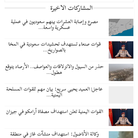
المشاركات الاخيرة
مصرع وإصابة العشرات بينهم سعوديون في عملية
عسكرية واسعة…
قوات صنعاء تستهدف تحشيدات سعودية في المخا
بالصواريخ…
حذر من السيول والانزلاقات والعواصف.. الأرصاد يتوقع
هطول…
عاجل| العميد يحيى سريع: بيان مهم للقوات المسلحة
اليمنية…
القوات اليمنية تعلن استهداف مصفاة أرامكو في جيزان
وكالة الأناضول: استهداف منشآت غاز في منطقة