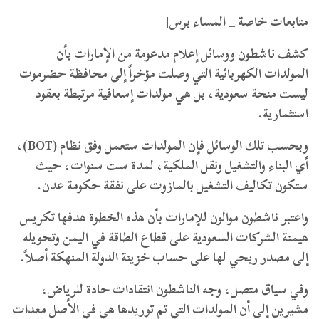
متابعات خاصة _ المساء برس|
كشف ناشطون ووسائل إعلام مدعومة من الإمارات بأن
المولدات الكهربائية التي وصلت مؤخراً إلى محافظة حضرموت
ليست منحة سعودية، بل هي مولدات إسعافية مرتبطة بعقود
استثمارية.
​وبحسب تلك الوسائل فإن المولدات ستعمل وفق نظام (BOT)،
أي البناء والتشغيل ونقل الملكية، لمدة ست سنوات، حيث
ستكون تكاليف التشغيل بالمازوت على نفقة حكومة عدن.
واعتبر ناشطون موالون للإمارات بأن هذه الخطوة هدفها تكريس
هيمنة الشركات السعودية على قطاع الطاقة في اليمن وتحويله
إلى مصدر ربحي لها على حساب خزينة الدولة المنهكة أصلاً.
​وفي سياق متصل، وجه الناشطون انتقادات حادة للرياض،
مشيرين إلى أن المولدات التي تم توريدها هي في الأصل معدات