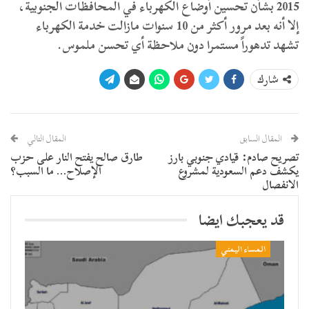
2015 بشأن تحسين أوضاع الكهرباء في المحافظات الجنوبية،
إلا أنه بعد مرور أكثر من 10 سنوات مازالت خدمة الكهرباء
تشهد تدهوراً مستمرا دون ملاحظة أي تحسن ملموس.
شارك
المقال السابق
المقال التالي
تصريح صادم: قيادي جنوبي بارز
طارق صالح يفتح النار على حزب
يكشف دعم السعودية لمشروع
الإصلاح… ما السبب؟
الانفصال
قد يعجبك ايضا
المساء اليمني