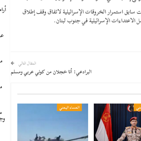
 سابق استمرار الخروقات الإسرائيلية لاتفاق وقف إطلاق
اصل الاعتداءات الإسرائيلية في جنوب لبنان.
عا
ما
المقال التالي
البرادعي: أنا خجلان من كوني عربي ومسلم
م
مني
المساء اليمني
م
وج