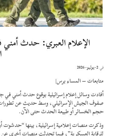
الإعلام العبري: حدث أمني 
ا
2-يوليو- 2026
في
متابعات – المساء برس|
أفادت وسائل إعلام إسرائيلية بوقوع حدث أمني في جن
صفوف الجيش الإسرائيلي، وسط حديث عن تطورات مي
حجم الخسائر أو طبيعة الحدث حتى الآن.
وذكرت منصات إعلامية إسرائيلية، بينها “حدشوت أو
للرقابة العسكرية”، فيما تحدثت منصات أخرى عن وق