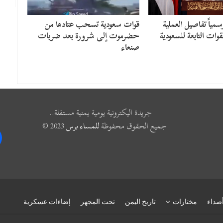
مياً تفاصيل العملية
قوات سعودية تسحب عتادها من
قوات التابعة للسعودية
حضرموت إلى شرورة بعد ضربات
صنعاء
جريدة اليكترونية يومية يمنية مستقلة..
جميع الحقوق محفوظة
للمساء برس
2023 ©
k
صداء
مختارات
تاريخ اليمن
تحت المجهر
إضاءات عسكرية