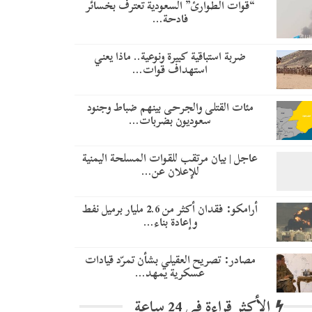
“قوات الطوارئ” السعودية تعترف بخسائر
فادحة…
ضربة استباقية كبيرة ونوعية.. ماذا يعني
استهداف قوات…
مئات القتلى والجرحى بينهم ضباط وجنود
سعوديون بضربات…
عاجل | بيان مرتقب للقوات المسلحة اليمنية
للإعلان عن…
أرامكو: فقدان أكثر من 2.6 مليار برميل نفط
وإعادة بناء…
مصادر: تصريح العقيلي بشأن تمرّد قيادات
عسكرية يمهد…
الأكثر قراءة في 24 ساعة