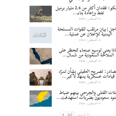
أرامكو: فقدان أكثر من 2.6 مليار برميل
نفط وإعادة بناء…
6-أغسطس- 2026
جل | بيان مرتقب للقوات المسلحة
اليمنية للإعلان عن عملية…
6-أغسطس- 2026
ذا يعني توسيع صنعاء للحظر على
الملاحة السعودية من شمال…
5-أغسطس- 2026
صادر: تصريح العقيلي بشأن تمرّد
قيادات عسكرية يمهد لأكبر…
6-أغسطس- 2026
ئات القتلى والجرحى بينهم ضباط
نود سعوديون بضربات استهدفت…
6-أغسطس- 2026
السابق
التالي