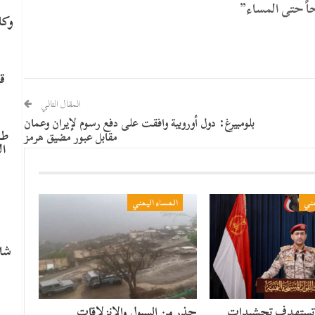
حاً حتى المساء”
وكا
ق
المقال التالي
بلومبيرغ: دول أوروبية وافقت على دفع رسوم لإيران وعمان
طا
مقابل عبور مضيق هرمز
ال
م
مني
المساء اليمني
شاه
 تستهدف تحشيدات
حذر من السيول والانزلاقات