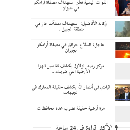
القوات اليمنية تعلن استهداف مصفاة أرامكو
في جيزان
وكالة الأناضول: استهداف منشآت غاز في
منطقة الجبيل…
عاجل: اندلاع حرائق في مصفاة أرامكو
بجيزان
مركز رصد الزلازل يكشف تفاصيل الهزة
الأرضية التي ضربت…
قيادي في أنصار الله يكشف حقيقة المعارك في
الجبهات
هزة أرضية خفيفة تضرب عدة محافظات
الأكثر قراءة في 24 ساعة