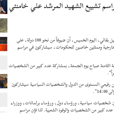
أعلن المتحدث باسم وزارة الخارجية الإيرانية،إسماعيل بقائي، اليوم الخميس، أن ضيوفاً من نحو 100 دولة، على
الخارجية وممثلين خاصين للحكومات، سيشاركون في مراسم
عة الثامنة صباح يوم الجمعة، بمشاركة عدد كبير من الشخصيات
ً”.
ين رفيعي المستوى من الدول والشخصيات السياسية سيشاركون
ا ضيوف من نحو 100 دولة، يشملون شخصيات سياسية، ورؤساء دول، ورؤساء برلمانات، ووزراء
دد كبير من الشخصيات والوفود الشعبية. لذا فإن مراسم