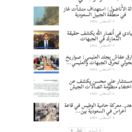
لة الأناضول: استهداف منشآت غاز
في منطقة الجبيل السعودية
9-أغسطس- 2026
يادي في أنصار الله يكشف حقيقة
المعارك في الجبهات
9-أغسطس- 2026
رق عفاش يجلد العليمي: صواريخ
حوثي تحرق الجبهات والعليمي…
9-أغسطس- 2026
ستشار علي محسن يكشف عن
اختفاء منظومة اتصالات الجيش
9-أغسطس- 2026
د.. معركة حامية الوطيس في قاعة
أعراس في السعودية بين…
9-أغسطس- 2026
السابق
التالي