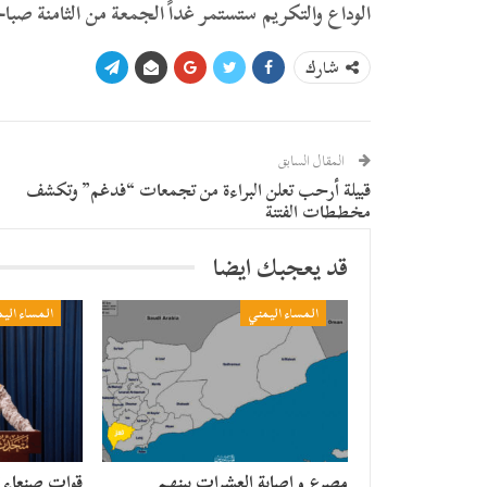
الوداع والتكريم ستستمر غداً الجمعة من الثامنة صبا
شارك
المقال السابق
قبيلة أرحب تعلن البراءة من تجمعات “فدغم” وتكشف
مخططات الفتنة
قد يعجبك ايضا
المساء اليمني
المساء الي
مصرع وإصابة العشرات بينهم
قوات صنعاء