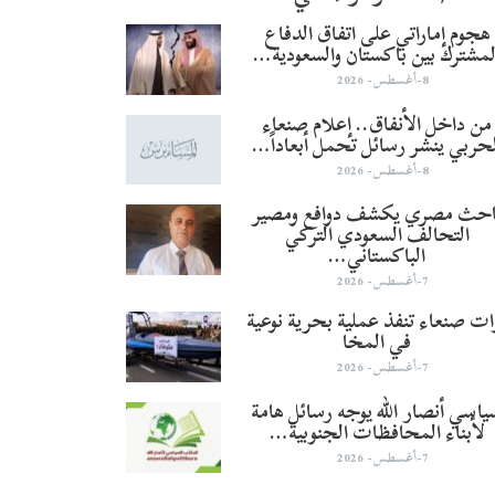
هجوم إماراتي على اتفاق الدفاع
لمشترك بين باكستان والسعودية…
8-أغسطس- 2026
من داخل الأنفاق.. إعلام صنعاء
لحربي ينشر رسائل تحمل أبعاداً…
8-أغسطس- 2026
احث مصري يكشف دوافع ومصير
التحالف السعودي التركي
الباكستاني…
7-أغسطس- 2026
ات صنعاء تنفذ عملية بحرية نوعية
في المخا
7-أغسطس- 2026
اسي أنصار الله يوجه رسائل هامة
لأبناء المحافظات الجنوبية…
7-أغسطس- 2026