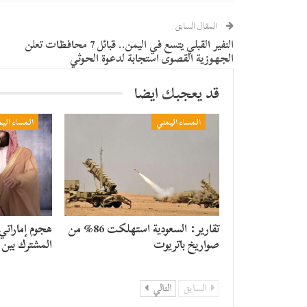
المقال السابق
النفير القبلي يتسع في اليمن.. قبائل 7 محافظات تعلن
الجهوزية القصوى استجابة لدعوة الحوثي
قد يعجبك ايضا
المساء اليمني
المساء الي
تقارير: السعودية استهلكت 86% من
هجوم إماراتي
صواريخ باتريوت
المشترك بين ب
السابق
التالي