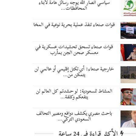
سياسي أنصار الله يوجه رسائل هامة لأبناء
المحافظات…
قوات صنعاء تنفذ عملية بحرية نوعية في المخا
قوات صنعاء تسحق تحشيدات عسكرية في
معسكر صحن الجن بمأرب
خارجية صنعاء: أي تكتل إقليمي أو عالمي لن
يتمكن من…
المشاط للسعودية: لو حشدتم كل العالم لن
ينفعكم وكلفة…
باحث مصري يكشف دوافع ومصير التحالف
السعودي التركي…
الأكثر قراءة في 24 ساعة