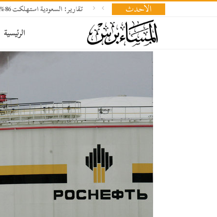
الأحدث
تقارير: السعودية استهلكت 86% من صواريخ باتريوت
الرئيسية