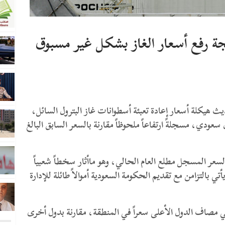
 رفع أسعار الغاز بشكل غير مسبوق
يث هيكلة أسعار إعادة تعبئة أسطوانات غاز البترول السائل،
سعر الأسطوانة سعة 11 كجم إلى 37 ريال سعودي، مسجلةً ارتفاعاً ملحوظاً مقارنة بالسعر السابق البالغ
بات إلى زيادة تقارب 41% – 42% عن السعر المسجل مطلع العام الحالي، وهو ماأثار سخطاً شعبياً
بالتزامن مع تقديم الحكومة السعودية أموالاً طائلة للإدارة
في مصاف الدول الأعلى سعراً في المنطقة، مقارنة بدول أخرى