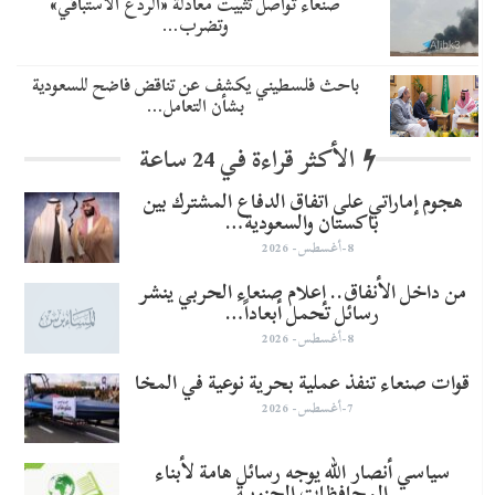
صنعاء تواصل تثبيت معادلة «الردع الاستباقي»
وتضرب…
باحث فلسطيني يكشف عن تناقض فاضح للسعودية
بشأن التعامل…
الأكثر قراءة في 24 ساعة
هجوم إماراتي على اتفاق الدفاع المشترك بين
باكستان والسعودية…
8-أغسطس- 2026
من داخل الأنفاق.. إعلام صنعاء الحربي ينشر
رسائل تحمل أبعاداً…
8-أغسطس- 2026
قوات صنعاء تنفذ عملية بحرية نوعية في المخا
7-أغسطس- 2026
سياسي أنصار الله يوجه رسائل هامة لأبناء
المحافظات الجنوبية…