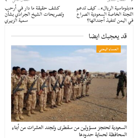
​«دبلوماسية الريال».. كيف تدعم
كشف ​حقيقة ما دار في أرحب
اللجنة الخاصة السعودية الصراع
وتصريحات الشيخ الجرادي بشأن
في اليمن لتنفيذ أجنداتها؟
سمية الزبيري
قد يعجبك ايضا
المساء اليمني
السعودية تحتجز مسؤولين من سقطرى وتجند العشرات من أبناء
المحافظة لحماية حدودها