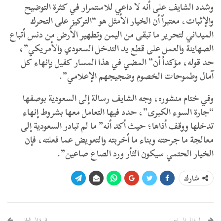
​وشدد الشايف على أنه لا داعي للاستمرار في كثرة التوضيح
والإثبات، معتبراً أن الخيار الأمثل هو “التركيز على التحرك
الميداني لتحرير ما تبقى من اليمن وتطهير الأرض من دنس أتباع
الصهاينة والعمل على قطع يد التدخل السعودي والأمريكي”،
حد قوله، مؤكداً أن” المضي في هذا المسار كفيل بإنهاء كل
آمال وطموحات الخصوم وضجيجهم الإعلامي”.
​وفي ختام منشوره، وجه الشايف رسالة إلى السعودية بوصفها
“جارة السوء الكبرى”، حدد فيها التعامل معها بشروط إنهاء
تدخلها ووقف أذاها؛ حيث أكد أنه” ما لم تبادر السعودية إلى
معالجة ما جرحته وبناء ما أخربته والتعويض عما فعلته، فإن
الخيار الحتمي سيكون الثأر ورد الصاع صاعين”.
شارك
المقال السابق
المقال التالي