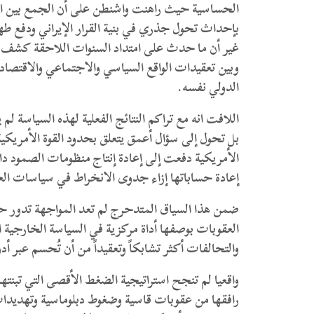
الحساسية حيث راهنت واشنطن على أن الجمع بين الخن
بإحداث تحول جذري في بنية القرار الإيراني ودفع طه
غير أن ما حدث على امتداد السنوات اللاحقة كشف عن
وبين تعقيدات الواقع السياسي والاجتماعي والاقتصادي
الدولي نفسه.
اللافت انه مع تراكم النتائج الفعلية لهذه السياسة 
بل تحول إلى سؤال أعمق يتعلق بحدود القوة الأمريكية ذ
الأمريكية دفعت إلى إعادة إنتاج منظومات الصمود دا
إعادة حساباتها إزاء جدوى الانخراط في سياسات الع
ضمن هذا السياق المتدحرج لم تعد المواجهة تدور حو
العقوبات بوصفها أداة مركزية في السياسة الخارجية ا
والتحالفات أكثر تشابكاً وتعقيداً من أن تُحسم عبر أدو
واقعيا لم تنجح استراتيجية الضغط الأقصى التي تبنتها
رافقها من عقوبات قاسية وضغوط دبلوماسية وتهديدا