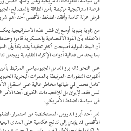
في سياسة العقوبات الأمريكية وعلى رأسها الصين ورو
فرصة استراتيجية مرتبطة بأمن الطاقة والمصالح الجي
فرض عزلة كاملة وأفقد الضغط الأقصى أحد أهم شر
من زاوية بنيوية أوسع إن فشل هذه الاستراتيجية يعكس
الاعتقاد بأن القوة الاقتصادية والعسكرية قادرة وحد
أن البيئة الدولية أصبحت أكثر تعقيداً وتشابكاً وأن ا
بما يحد من فعالية أدوات الإكراه التقليدية ويجعل نت
على النحو ذاته برز العامل الجيوسياسي المرتبط بأم
أظهرت التطورات المرتبطة بالممرات البحرية الحيوي
كامل تحمل في طياتها مخاطر عالية على استقرار الأسو
ليس فقط لإيران بل للاقتصادات الكبرى أيضا الأمر الذ
في سياسة الضغط الأمريكي.
لعل أحد أبرز الدروس المستخلصة من استمرار الضغوط
الأقصى قد يؤدي إلى نتائج عكسية على المدى البعيد 
شراكاتها خارج الإطار الغربي وتسريع البحث عن بدائل ا