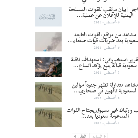
جل | بيان مرتقب للقوات المسلحة
اليمنية للإعلان عن عملية…
6-أغسطس- 2026
مشاهد من مواقع القوات التابعة
سعودية بعد ضربات قوات صنعاء…
6-أغسطس- 2026
قرير استخباراتي: استهداف ناقلة
سعودية قبالة ينبع يؤكد اتساع…
7-أغسطس- 2026
شاهد متداولة تظهر جنوداً موالين
للسعودية تائهين في صحاري…
6-أغسطس- 2026
 وارتباك غير مسبوق يجتاح القوات
المدعومة سعودياً بعد…
7-أغسطس- 2026
السابق
التالي