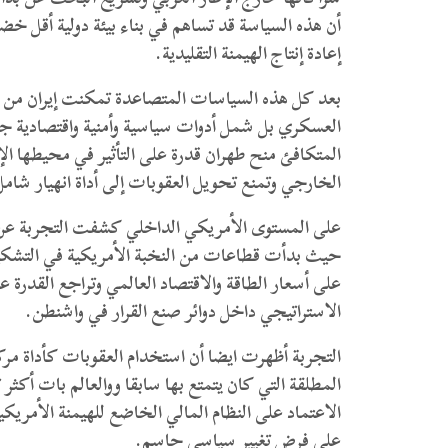
أن هذه السياسة قد تساهم في بناء بيئة دولية أقل خضوعا
إعادة إنتاج الهيمنة التقليدية.
بعد كل هذه السياسات المتصاعدة تمكنت إيران من ت
العسكري بل شمل أدوات سياسية وأمنية واقتصادية جعل
المتكافئ منح طهران قدرة على التأثير في محيطها الإ
الخارجي وتمنع تحويل العقوبات إلى أداة انهيار شام
على المستوى الأمريكي الداخلي كشفت التجربة عن تص
حيث بدأت قطاعات من النخبة الأمريكية في التشكي
على أسعار الطاقة والاقتصاد العالمي وتراجع القدرة 
الاستراتيجي داخل دوائر صنع القرار في واشنطن.
التجربة أظهرت ايضا أن استخدام العقوبات كأداة مركز
المطلقة التي كان يتمتع بها سابقا ووالعالم بات أكث
الاعتماد على النظام المالي الخاضع للهيمنة الأمريكي
على فرض تغيير سياسي حاسم.