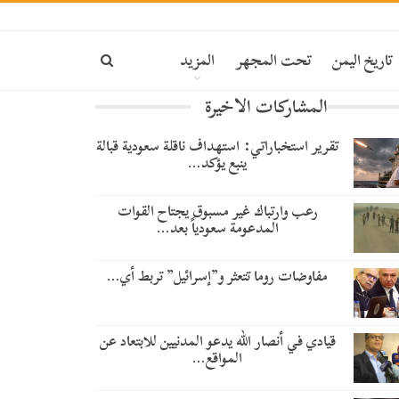
ة
تاريخ اليمن
تحت المجهر
المزيد
المشاركات الاخيرة
تقرير استخباراتي: استهداف ناقلة سعودية قبالة
ينبع يؤكد…
رعب وارتباك غير مسبوق يجتاح القوات
المدعومة سعودياً بعد…
مفاوضات روما تتعثر و”إسرائيل” تربط أي…
قيادي في أنصار الله يدعو المدنيين للابتعاد عن
المواقع…