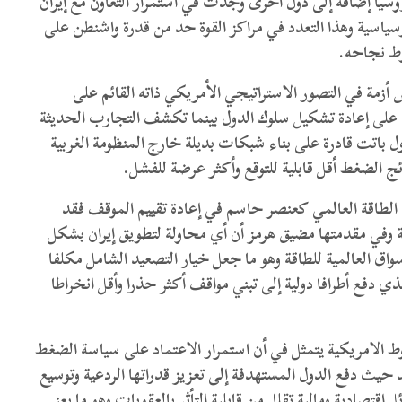
سيا إضافة إلى دول أخرى وجدت في استمرار التعاون مع إيران
وسياسية وهذا التعدد في مراكز القوة حد من قدرة واشنطن على
وط نجاحه.
 أزمة في التصور الاستراتيجي الأمريكي ذاته القائم على
ها على إعادة تشكيل سلوك الدول بينما تكشف التجارب الحديثة
لدول باتت قادرة على بناء شبكات بديلة خارج المنظومة الغربية
ائج الضغط أقل قابلية للتوقع وأكثر عرضة للفشل.
ن الطاقة العالمي كعنصر حاسم في إعادة تقييم الموقف فقد
ة وفي مقدمتها مضيق هرمز أن أي محاولة لتطويق إيران بشكل
اق العالمية للطاقة وهو ما جعل خيار التصعيد الشامل مكلفا
ي دفع أطرافا دولية إلى تبني مواقف أكثر حذرا وأقل انخراطا
 الامريكية يتمثل في أن استمرار الاعتماد على سياسة الضغط
حيث دفع الدول المستهدفة إلى تعزيز قدراتها الردعية وتوسيع
قتصادية ومالية تقلل من قابلية التأثر بالعقوبات وهو ما يعني