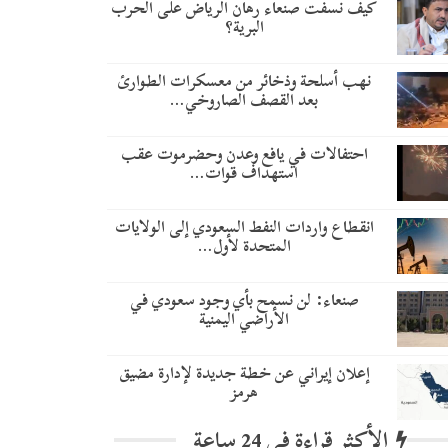
كيف نسفت صنعاء رهان الرياض على الحرب
البرية؟
نهب أسلحة وذخائر من معسكرات الطوارئ
بعد القصف الصاروخي…
احتفالات في يافع وعدن وحضرموت عقب
استهداف قوات…
انقطاع واردات النفط السعودي إلى الولايات
المتحدة لأول…
صنعاء: لن نسمح بأي وجود سعودي في
الأراضي اليمنية
إعلان إيراني عن خطة جديدة لإدارة مضيق
هرمز
الأكثر قراءة في 24 ساعة