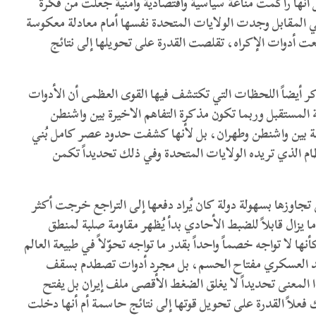
ل أنها راكمت مناعة سياسية واقتصادية وأمنية جعلت من فكرة
 وفي المقابل وجدت الولايات المتحدة نفسها أمام معادلة معكوسة
سعت أدوات الإكراه، تقلصت القدرة على تحويلها إلى نتائج
ذكر أيضاً اللحظات التي تكتشف فيها القوى العظمى أن الأدوات
 المستقبل وربما تكون مذكرة التفاهم الاخيرة بين واشنطن
ة بين واشنطن وطهران، بل لأنها كشفت حدود عصر كامل بُني
لنظام الذي تريده الولايات المتحدة وفي ذلك تحديداً تكمن
جاوزها بسهولة دولة كان يُراد دفعها إلى التراجع خرجت أكثر
ما يزال قابلاً للضبط الأحادي بدأ يُظهر مقاومة صلبة لمنطق
نها لا تواجه خصماً واحداً بقدر ما تواجه تحوّلاً في طبيعة العالم
هديد العسكري مفتاح الحسم، بل مجرد أدوات تصطدم بسقف
ا المعنى تحديداً لا يغلق الضغط الأقصى ملف إيران بل يفتح
ك فعلاً القدرة على تحويل قوتها إلى نتائج حاسمة أم أنها دخلت