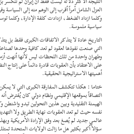
النتيجة الأكثر دلالة ليست فقط أن إيران لم تنكسر ب
العزل الشامل أمراً أقرب إلى الوهم منه إلى السياسة
وكلما ازداد الضغط، ازدادت كلفة الإدارة، وكلما تو
سياسية ملموسة.
التاريخ عادة لا يتذكر الاتفاقات الكبرى فقط بل يت
التي صنعت نفوذها لعقود لم تعد كافية وحدها لصناعة
وطهران واحدة من تلك اللحظات ليس لأنها أنهت أزم
على الاعتقاد بأن العقوبات قادرة دائماً على إنتاج ا
أهميتها الاستراتيجية الحقيقية.
ختاما : هكذا تتكشف المفارقة الكبرى التي لا يمكن ت
التصاقاً بموقعها الإقليمي ونظام دولي كان يُفترض أنه 
الهيمنة التقليدية وبين هذين التحولين تبدو واشنطن وكأ
نفسه حيث لم تعد العقوبات نهاية الطريق ولا الت
عالمي جديد لم يُصغ بعد وفق الإرادة الأمريكية وبهذ
سؤالاً أكبر بكثير هل ما زالت الولايات المتحدة تمتل