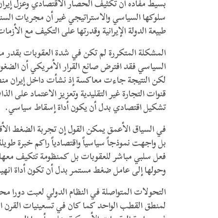
بسيط مفاده أن تكثيف الحصار الاقتصادي وعزل إيران د
سلوكها السياسي والاستراتيجي غير أن مجريات السنو
طبيعة الدولة الإيرانية وقدرتها على التكيف مع الأزما
المشكلة المتكررة لم تكن في شدة العقوبات بقدر ما 
السياسي فقد افترض صانع القرار الأمريكي أن الضغو
لكن النتيجة جاءت معاكسة إذ نشأت داخل إيران منظ
قنوات التجارة غير التقليدية وتعزيز الاعتماد على ا
تشكيل اقتصادي بدل أن يكون أداة إسقاط سياسي.
في السياق الأعمق يمكن القول إن تجربة الضغط ال
بل واجهت نموذجاً سياسياً واقتصادياً راكم خبرة طويل
فعل سلبي مباشر للعقوبات بل كمنظومة تتكيف معها وتع
وحولها إلى عامل ضغط مستمر بدل أن تكون أداة انهيا
التحولات المتواصلة في النظام الدولي لعبت دورا محو
لمنطق القطب الواحد كما كان في تسعينيات القرن ا