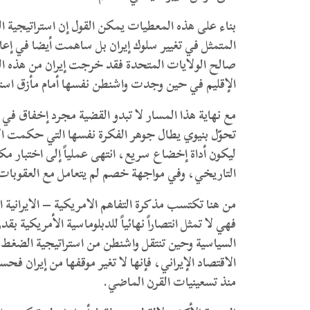
بناء على هذه المعطيات يمكن القول إن استراتيجية
المتمثل في تغيير سلوك إيران بل ساهمت أيضا في إعادة
صالح الولايات المتحدة فقد خرجت إيران من هذه ال
الإقليم في حين وجدت واشنطن نفسها أمام مأزق استرا
مع نهاية هذا المسار لا تبدو القضية مجرد إخفاق في 
تحوّل بنيوي يطال جوهر الفكرة نفسها التي حكمت ال
ليكون أداة إخضاع سريع، انتهى عملياً إلى اختبار م
التاريخي، وفي مواجهة خصم لم يتعامل مع العقوبات كأز
من هنا تكتسب مذكرة التفاهم الامريكية – الايرانية 
فهي لا تمثل انتصاراً نهائياً للدبلوماسية الأمريكية بق
السياسية وحين تنتقل واشنطن من استراتيجية الضغط
الاقتصاد الإيراني، فإنها لا تغير موقفها من إيران ف
منذ تسعينيات القرن الماضي.