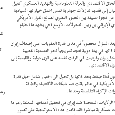
ق الاقتصادي والعزلة الدبلوماسية والتهديد العسكري كفيل
عا
ران إلى تقديم تنازلات جوهرية تمس اعمق خياراتها السيادية
 فجوة عميقة بين التصور النظري لصانع القرار الأمريكي
 الإيراني بل وبين التحولات الأوسع التي يشهدها النظام
لل
لم يعد السؤال محصوراً في مدى قدرة العقوبات على إضعاف إيران
ت
اتها في بيئة دولية تتجه تدريجياً نحو التعددية القطبية
خل إيران وفرضت في الوقت نفسه على قوى دولية وإقليمية إلى
زل الاقتصادي.
م
ل أداة ضغط بحد ذاتها بل تحول الى اختبار شامل حول قدرة
لأمريكية في عالم باتت فيه شبكات الاقتصاد والطاقة
ات الإكراه التقليدية وحدها.
رعب
 الولايات المتحدة ضد إيران في تحقيق أهدافها المعلنة رغم ما
ت عسكرية مباشرة فقد قامت هذه الاستراتيجية على تصور