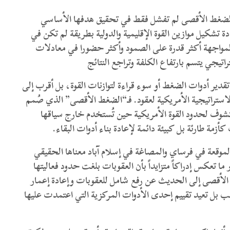
 الضغط الأقصى لم تفشل فقط في تحقيق هدفها الأساسي
 تشكيل موازين القوة الإقليمية والدولية بطريقة لم تكن في
مواجهة أكثر قدرة على الصمود وأكثر حضورا في معادلات
تيجي يتسم بارتفاع الكلفة وتراجع النتائج
تقدير أدوات الضغط أو سوء قراءة لتوازنات القوة، بل أقرب إلى
استراتيجية الأمريكية لعقود. فـ“الضغط الأقصى” الذي صُمم
كشوف لحدود القوة الأمريكية حين تُستخدم خارج سياقها
مة طارئة بل كبيئة دائمة لإعادة بناء أدوات البقاء.
الموقعة في فرساي والمصاغة في إسلام آباد معناها الحقيقي
در ما تعكس إدراكاً متزايداً بأن العقوبات بلغت حدود فعاليتها
 الأقصى إلى الحديث عن رفع شامل للعقوبات وإعادة إعمار
حسب بل تعيد تقييم إحدى الأدوات المركزية التي اعتمدت عليها