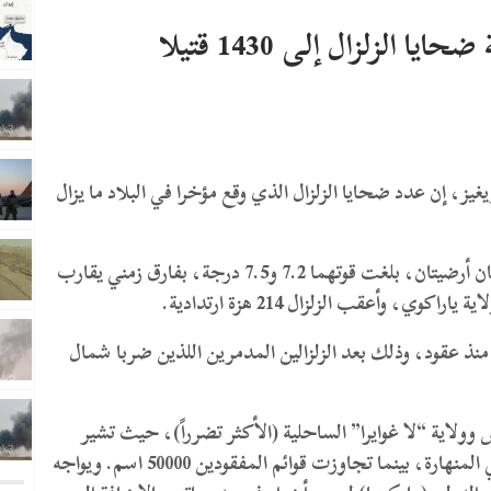
 الزلزال إلى 1430 قتيلا
يز، إن عدد ضحايا الزلزال الذي وقع مؤخرا في البلاد ما يزال
وضرب زلزال فنزويلا مساء يوم 24 يونيو، وسُجّلت هزتان أرضيتان، بلغت قوتهما 7.2 و7.5 درجة، بفارق زمني يقارب
ة منذ عقود، وذلك بعد الزلزالين المدمرين اللذين ضربا شمال
ولاية “لا غوايرا” الساحلية (الأكثر تضرراً)، حيث تشير
التقارير إلى وجود مئات العالقين تحت أنقاض المباني المنهارة، بينما تجاوزت قوائم المفقودين 50000 اسم. ويواجه