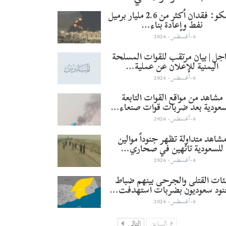
أرامكو: فقدان أكثر من 2.6 مليار برميل
نفط وإعادة بناء…
6-أغسطس- 2026
جل | بيان مرتقب للقوات المسلحة
اليمنية للإعلان عن عملية…
6-أغسطس- 2026
مشاهد من مواقع القوات التابعة
سعودية بعد ضربات قوات صنعاء…
6-أغسطس- 2026
شاهد متداولة تظهر جنوداً موالين
للسعودية تائهين في صحاري…
6-أغسطس- 2026
ئات القتلى والجرحى بينهم ضباط
نود سعوديون بضربات استهدفت…
6-أغسطس- 2026
السابق
التالي