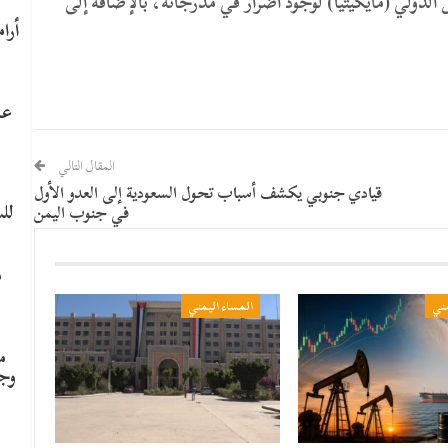
دولي (مايكيتيا) لوجود أضرار في مدرجاته، بالإضافة إلى
عا
المقال التالي
قيادي جنوبي يكشف أسباب تحول السعودية إلى العدو الأول
لل
في جنوب اليمن
م
مني
المساء اليمني
م
وج