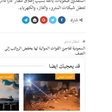
المنقذون صعوبات بالغة بسبب إغلاق مطار كاراكاس ال
تعطل شبكات المترو، والغاز، والكهرباء.
شارك
المقال السابق
السعودية تفاجئ القوات الموالية لها بخفض الرواتب إلى
النصف
قد يعجبك ايضا
المساء اليمني
المساء الي