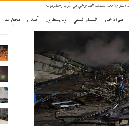
 الطوارئ بعد القصف الصاروخي في مأرب وحضرموت
اهم الاخبار
المساء اليمني
وما يسطرون
أصداء
مختارات