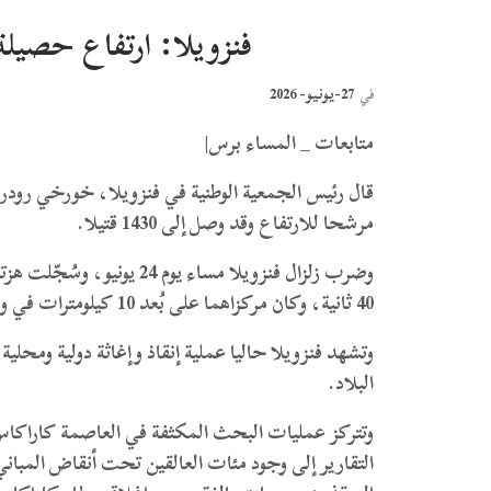
فنزويلا: ارتفاع حصيلة ضحايا
27-يونيو- 2026
في
متابعات _ المساء برس|
قال رئيس الجمعية الوطنية في فنزويلا، خورخي رودريغ
مرشحا للارتفاع وقد وصل إلى 1430 قتيلا.
40 ثانية، وكان مركزاهما على بُعد 10 كيلومترات في ولاية ياراكوي، وأعقب الزلزال 214 هزة ارتدادية.
وتشهد فنزويلا حاليا عملية إنقاذ وإغاثة دولية ومحلي
البلاد.
وتتركز عمليات البحث المكثفة في العاصمة كاراكاس و