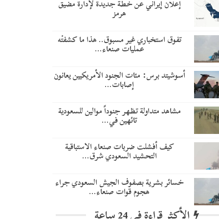
إعلان إيراني عن خطة جديدة لإدارة مضيق
هرمز
تفوق استخباري غير مسبوق.. هذا ما كشفتْه
عمليات صنعاء…
أسوشيتد برس: مئات الجنود الأمريكيين يعانون
إصابات…
مشاهد متداولة تظهر جنوداً موالين للسعودية
تائهين في…
​كيف أفشلت ضربات صنعاء الاستباقية
التحشيد السعودي شرق…
خسائر بشرية بصفوف الجيش السعودي جراء
هجوم قوات صنعاء…
الأكثر قراءة في 24 ساعة