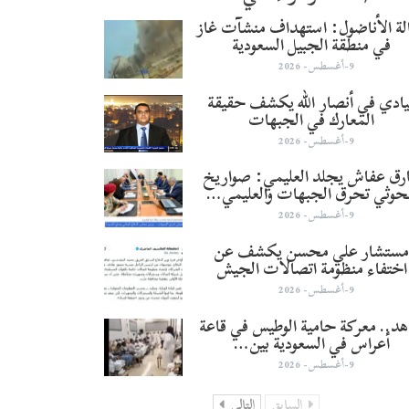
لة الأناضول: استهداف منشآت غاز
في منطقة الجبيل السعودية
9-أغسطس- 2026
يادي في أنصار الله يكشف حقيقة
المعارك في الجبهات
9-أغسطس- 2026
رق عفاش يجلد العليمي: صواريخ
حوثي تحرق الجبهات والعليمي…
9-أغسطس- 2026
ستشار علي محسن يكشف عن
اختفاء منظومة اتصالات الجيش
9-أغسطس- 2026
د.. معركة حامية الوطيس في قاعة
أعراس في السعودية بين…
9-أغسطس- 2026
السابق
التالي