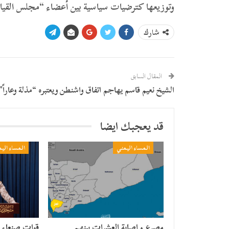
وتوزيعها كترضيات سياسية بين أعضاء “مجلس القيادة”
شارك
المقال السابق
الشيخ نعيم قاسم يهاجم اتفاق واشنطن ويعتبره “مذلة وعاراً”
قد يعجبك ايضا
المساء اليمني
المساء الي
مصرع وإصابة العشرات بينهم
قوات صنعاء