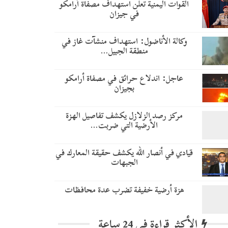
القوات اليمنية تعلن استهداف مصفاة أرامكو
في جيزان
وكالة الأناضول: استهداف منشآت غاز في
منطقة الجبيل…
عاجل: اندلاع حرائق في مصفاة أرامكو
بجيزان
مركز رصد الزلازل يكشف تفاصيل الهزة
الأرضية التي ضربت…
قيادي في أنصار الله يكشف حقيقة المعارك في
الجبهات
هزة أرضية خفيفة تضرب عدة محافظات
الأكثر قراءة في 24 ساعة