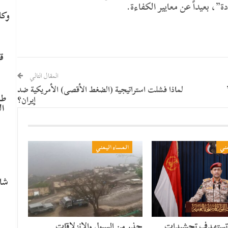
، بعيداً عن معايير الكفاءة.
وكا
ق
المقال التالي
لماذا فشلت استراتيجية (الضغط الأقصى) الأمريكية ضد
طا
إيران؟
ال
م
مني
المساء اليمني
شاه
 تستهدف تحشيدات
حذر من السيول والانزلاقات