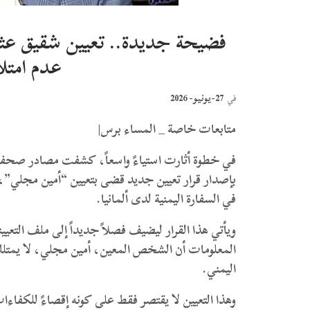
فضيحة جديدة.. تعيين شقيق عث
عدم امتل
27-يونيو- 2026
في
متابعات خاصة _ المساء برس|
​في خطوة أثارت استياءً واسعاً، كشفت مصادر صحفية
بإصدار قرار تعيين جديد قضى بتعيين “أمين مجلي”،
في السفارة اليمنية لدى ألمانيا.
و​يأتي هذا القرار ليضيف فصلاً جديداً إلى ملف التع
المعلومات أن الشخص المعين، أمين مجلي، لا يمتلك
اليمني.
وهذا التعيين لا يقتصر فقط على كونه إقصاءً للكفا