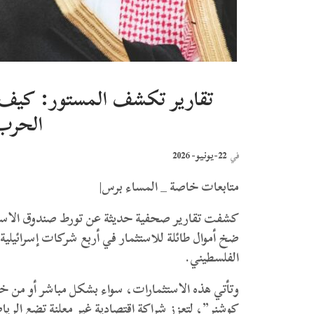
تقارير تكشف المستور: كيف ي
الحرب 
22-يونيو- 2026
في
متابعات خاصة _ المساء برس|
كشفت تقارير صحفية حديثة عن تورط صندوق الاستثم
ضخ أموال طائلة للاستثمار في أربع شركات إسرائيل
الفلسطيني.
و​تأتي هذه الاستثمارات، سواء بشكل مباشر أو من 
كوشنر”، لتعزز شراكة اقتصادية غير معلنة تضع الريا