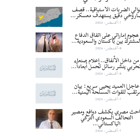
والي الضربات الاستباقية.. قصف
اروخي دقيق يستهدف معسكر…
7-أغسطس- 2026
هجوم إماراتي على اتفاق الدفاع
لمشترك بين باكستان والسعودية…
8-أغسطس- 2026
من داخل الأنفاق.. إعلام صنعاء
لحربي ينشر رسائل تحمل أبعاداً…
8-أغسطس- 2026
عاجل| العميد يحيى سريع: بيان
رتقب للقوات المسلحة اليمنية…
7-أغسطس- 2026
احث مصري يكشف دوافع ومصير
التحالف السعودي التركي
الباكستاني…
7-أغسطس- 2026