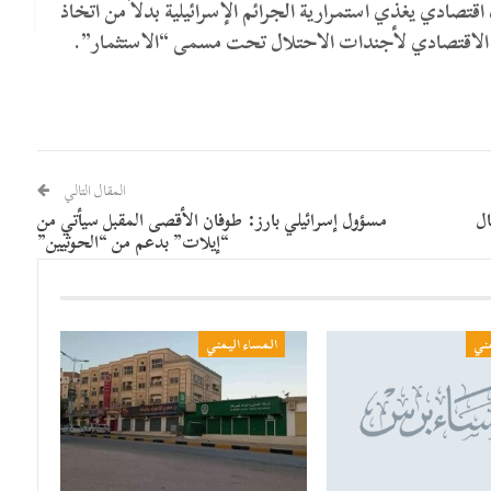
صادي يغذي استمرارية الجرائم الإسرائيلية بدلاً من اتخاذ
 الاقتصادي لأجندات الاحتلال تحت مسمى “الاستثمار”.
المقال التالي
ال
مسؤول إسرائيلي بارز: طوفان الأقصى المقبل سيأتي من
“إيلات” بدعم من “الحوثيين”
مني
المساء اليمني