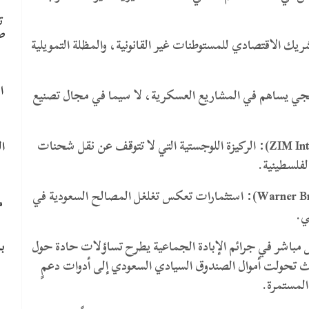
ت
ص
ينيكس المالية” (Phoenix Financial): الشريك الاقتصادي للمستوطنات غير القانونية، والمظلة التمويلية
ا
Shlomo Gro): ذراع استراتيجي يساهم في المشاريع العسكرية، لا سيما في مجال تصنيع
*​شركة “زيم” للشحن (ZIM Integrated Shipping Services): الركيزة اللوجستية التي لا تتوقف عن نقل شحنات
ا
لفلسطينية.
*​مجموعة “وارنر براذرز ديسكفري” (Warner Bros. Discovery): استثمارات تعكس تغلغل المصالح السعودية في
م
ي.
ب
 مباشر في جرائم الإبادة الجماعية يطرح تساؤلات حادة حول
حيث تحولت أموال الصندوق السيادي السعودي إلى أدوات دعمٍ
لمستمرة.