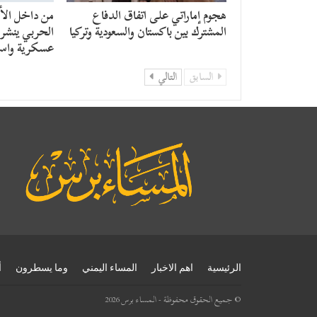
هجوم إماراتي على اتفاق الدفاع
من داخل الأن
المشترك بين باكستان والسعودية وتركيا
الحربي ينشر ر
عسكرية واست
السابق
التالي
الرئيسية
اهم الاخبار
المساء اليمني
وما يسطرون
أ
© جميع الحقوق محفوظة - المساء برس 2026