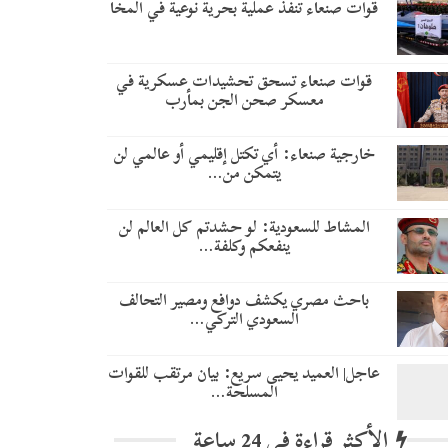
قوات صنعاء تنفذ عملية بحرية نوعية في المخا
قوات صنعاء تسحق تحشيدات عسكرية في
معسكر صحن الجن بمأرب
خارجية صنعاء: أي تكتل إقليمي أو عالمي لن
يتمكن من…
المشاط للسعودية: لو حشدتم كل العالم لن
ينفعكم وكلفة…
باحث مصري يكشف دوافع ومصير التحالف
السعودي التركي…
عاجل| العميد يحيى سريع: بيان مرتقب للقوات
المسلحة…
الأكثر قراءة في 24 ساعة