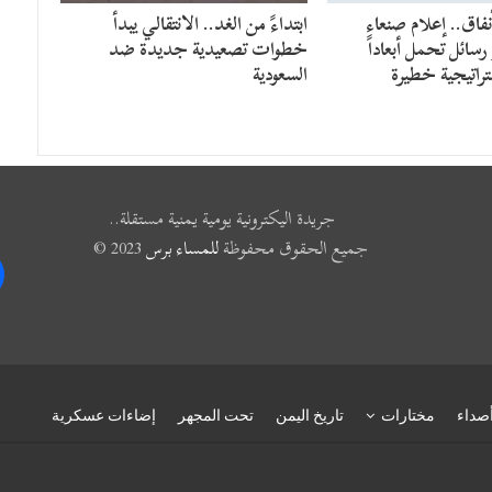
فاق.. إعلام صنعاء
​ابتداءً من الغد.. الانتقالي يبدأ
سائل تحمل أبعاداً
خطوات تصعيدية جديدة ضد
راتيجية خطيرة
السعودية
جريدة اليكترونية يومية يمنية مستقلة..
جميع الحقوق محفوظة
للمساء برس
2023 ©
k
صداء
مختارات
تاريخ اليمن
تحت المجهر
إضاءات عسكرية