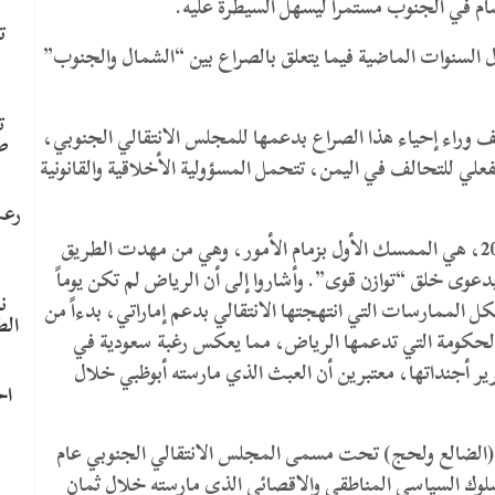
سام في الجنوب مستمراً ليسهل السيطرة عليه.
ت
السنوات الماضية فيما يتعلق بالصراع بين “الشمال والجنوب”
ت
ف وراء إحياء هذا الصراع بدعمها للمجلس الانتقالي الجنوبي،
ص
الفعلي للتحالف في اليمن، تتحمل المسؤولية الأخلاقية والقانونية
رعب
وأوضحوا بأن السعودية التي تقود التحالف منذ عام 2015، هي الممسك الأول بزمام الأمور، وهي من مهدت الطريق
بدعوى خلق “توازن قوى”. وأشاروا إلى أن الرياض لم تكن يوماً
ن
الممارسات التي انتهجتها الانتقالي بدعم إماراتي، بدءاً من
الط
اً إلى إشراكه في الحكومة التي تدعمها الرياض، مما يعكس رغبة سعودية في
ر أجنداتها، معتبرين أن العبث الذي مارسته أبوظبي خلال
اح
قاله:” ‏إن إعادة انتاج ‎الطغمة من (الضالع ولحج) تحت مسمى المجلس الانتقالي الجنوبي عام
 السلوك السياسي المناطقي والاقصائي الذي مارسته خلال ثمان