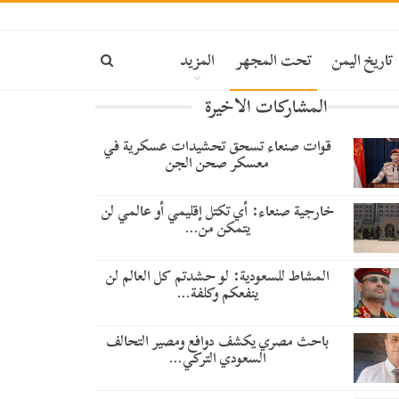
تاريخ اليمن
تحت المجهر
المزيد
المشاركات الاخيرة
قوات صنعاء تسحق تحشيدات عسكرية في
معسكر صحن الجن
خارجية صنعاء: أي تكتل إقليمي أو عالمي لن
يتمكن من…
المشاط للسعودية: لو حشدتم كل العالم لن
ينفعكم وكلفة…
باحث مصري يكشف دوافع ومصير التحالف
السعودي التركي…