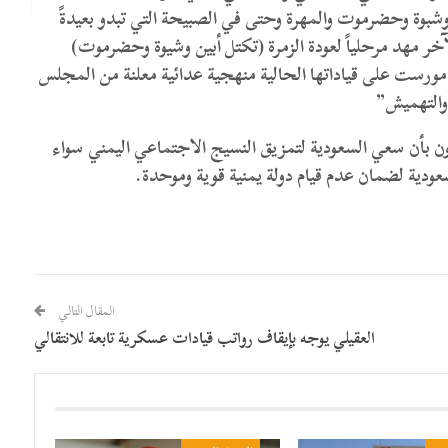
شبوة وحضرموت والمهرة وحتى في الصبيحة التي تبدو بعيدةً
جزئياً عن مواطن الصراع، وهذا الاحتقان الحذر هو الآخر مهد مرحلياً لعودة ‎الزمرة (تكتل أبين وشيوة وحضرموت)
ورست على قياداتها الحالية منهجية عدائية معلنة من المجلس
والتهميش”
 بأن سعي السعودية لتمزيق النسيج الاجتماعي اليمني سواء
عودية لضمان عدم قيام دولة يمنية قوية وموحدة.
المقال التالي
العقيلي يوجه بإيقاف رواتب قيادات عسكرية تابعة للانتقالي