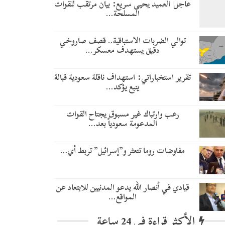
عاجل| العميد يحيى سريع: بيان مرتقب للقوات
المسلحة…
توالي الضربات الاستباقية.. قصف صاروخي
دقيق يستهدف معسكر…
تقرير استخباراتي: استهداف ناقلة سعودية قبالة
ينبع يؤكد…
رعب وارتباك غير مسبوق يجتاح القوات
المدعومة سعودياً بعد…
مفاوضات روما تتعثر و”إسرائيل” تربط أي…
قيادي في أنصار الله يدعو المدنيين للابتعاد عن
المواقع…
الأكثر قراءة في 24 ساعة