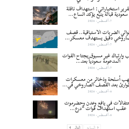
قرير استخباراتي: استهداف ناقلة
سعودية قبالة ينبع يؤكد اتساع…
7-أغسطس- 2026
والي الضربات الاستباقية.. قصف
اروخي دقيق يستهدف معسكر…
7-أغسطس- 2026
 وارتباك غير مسبوق يجتاح القوات
المدعومة سعودياً بعد…
7-أغسطس- 2026
هب أسلحة وذخائر من معسكرات
وارئ بعد القصف الصاروخي في…
6-أغسطس- 2026
تفالات في يافع وعدن وحضرموت
عقب استهداف قوات “درع…
6-أغسطس- 2026
السابق
التالي