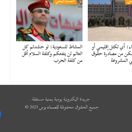
مني
المساء اليمني
: أي تكتل إقليمي أو
المشاط للسعودية: لو حشدتم كل
مكن من مصادرة حقوق
العالم لن ينفعكم وكلفة السلام أقل
ي المشروعة
من كلفة الحرب
جريدة اليكترونية يومية يمنية مستقلة..
جميع الحقوق محفوظة
للمساء برس
2023 ©
k