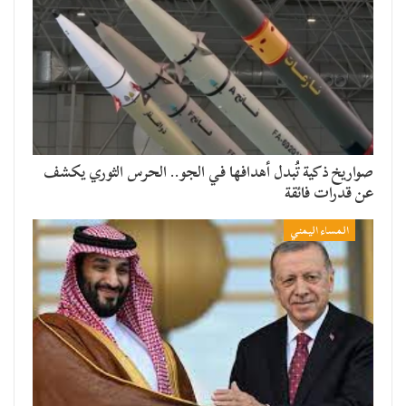
صواريخ ذكية تُبدل أهدافها في الجو.. الحرس الثوري يكشف
عن قدرات فائقة
المساء اليمني