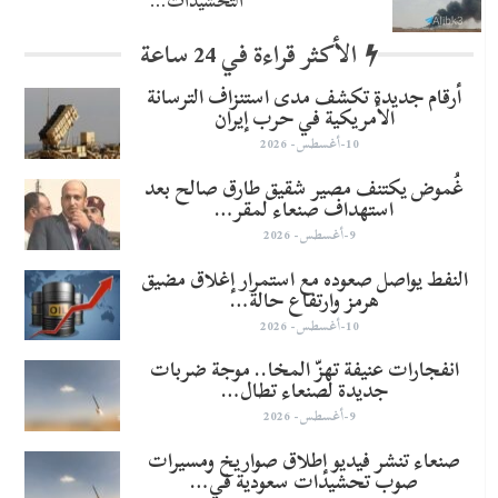
التحشيدات…
الأكثر قراءة في 24 ساعة
أرقام جديدة تكشف مدى استنزاف الترسانة
الأمريكية في حرب إيران
10-أغسطس- 2026
غُموض يكتنف مصير شقيق طارق صالح بعد
استهداف صنعاء لمقر…
9-أغسطس- 2026
النفط يواصل صعوده مع استمرار إغلاق مضيق
هرمز وارتفاع حالة…
10-أغسطس- 2026
انفجارات عنيفة تهزّ المخا.. موجة ضربات
جديدة لصنعاء تطال…
9-أغسطس- 2026
صنعاء تنشر فيديو إطلاق صواريخ ومسيرات
صوب تحشيدات سعودية في…