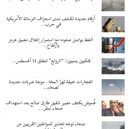
أرقام جديدة تكشف مدى استنزاف الترسانة الأمريكية
في حرب…
النفط يواصل صعوده مع استمرار إغلاق مضيق هرمز
وارتفاع…
فلكيون يمنيون: “الروابع” تنطلق 11 أغسطس…
انفجارات عنيفة تهزّ المخا.. موجة ضربات جديدة
لصنعاء…
غُموض يكتنف مصير شقيق طارق صالح بعد استهداف
صنعاء لمقر…
صنعاء توجه تحذير للمواطنين القريبين من