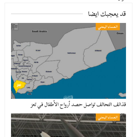
قد يعجبك ايضا
المساء اليمني
قذائف التحالف تواصل حصد أرواح الأطفال في تعز
المساء اليمني