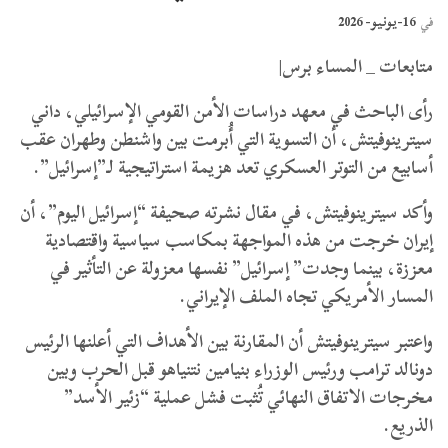
16-يونيو- 2026
في
متابعات _ المساء برس|
رأى الباحث في معهد دراسات الأمن القومي الإسرائيلي، داني
سيترينوفيتش، أن التسوية التي أُبرمت بين واشنطن وطهران عقب
أسابيع من التوتر العسكري تعد هزيمة استراتيجية لـ”إسرائيل”.
وأكد سيترينوفيتش، في مقال نشرته صحيفة “إسرائيل اليوم”، أن
إيران خرجت من هذه المواجهة بمكاسب سياسية واقتصادية
معززة، بينما وجدت” إسرائيل” نفسها معزولة عن التأثير في
المسار الأمريكي تجاه الملف الإيراني.
واعتبر سيترينوفيتش أن المقارنة بين الأهداف التي أعلنها الرئيس
دونالد ترامب ورئيس الوزراء بنيامين نتنياهو قبل الحرب وبين
مخرجات الاتفاق النهائي تُثبت فشل عملية “زئير الأسد”
الذريع.