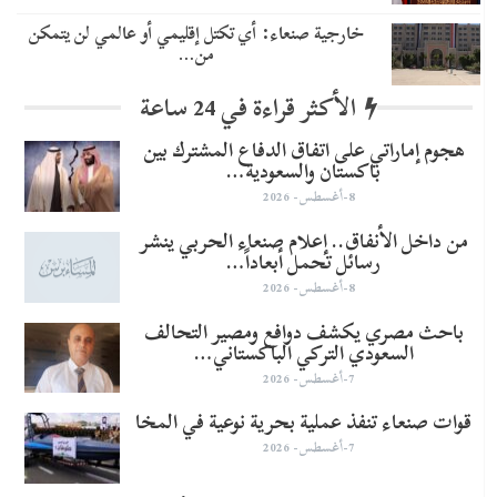
خارجية صنعاء: أي تكتل إقليمي أو عالمي لن يتمكن
من…
الأكثر قراءة في 24 ساعة
هجوم إماراتي على اتفاق الدفاع المشترك بين
باكستان والسعودية…
8-أغسطس- 2026
من داخل الأنفاق.. إعلام صنعاء الحربي ينشر
رسائل تحمل أبعاداً…
8-أغسطس- 2026
باحث مصري يكشف دوافع ومصير التحالف
السعودي التركي الباكستاني…
7-أغسطس- 2026
قوات صنعاء تنفذ عملية بحرية نوعية في المخا
7-أغسطس- 2026