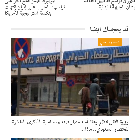
طهران توضح تفاصيل التفاهم
​نيويورك تايمز تفتح النار على
بشأن الجبهة اللبنانية
ترامب: الحرب على إيران انتهت
بنكسة استراتيجية لأمريكا
قد يعجبك ايضا
المساء اليمني
وزارة النقل تنظم وقفة أمام مطار صنعاء بمناسبة الذكرى العاشرة
للحصار السعودي.. ماذا…