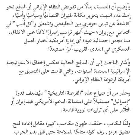
وأوضح أن العملية، بدلًا من تقويض النظام الإيراني أو الدفع نحو
إسقاطه، انتهت بتعزيز مكانة طهران اقتصاديًا وسياسيًا وأمنيًا،
كاشفةً عن تباين جوهري بين الحليفتين واشنطن و”تل أبيب” في
التعاطي مع إيران؛ حيث أظهر ترامب إصرارًا لافتًا على الاتفاق،
مما يجعل احتمالية عودة أي إدارة أمريكية لخيار العمل
العسكري في المدى القريب أمرًا مستبعدًا.
​وأشار الباحث إلى أن النتائج الحالية تعكس إخفاق الاستراتيجية
الإسرائيلية الممتدة لسنوات، والتي قامت على التنسيق مع
أمريكا لزعزعة النظام الإيراني.
وحذر من أن ضياع هذه “الفرصة التاريخية” سيُضعف قدرة
“إسرائيل” مستقبلاً على استمالة الدعم الأمريكي ضد إيران أو
التأثير على أي ترتيبات نووية قادمة.
وفقًا للكاتب، حققت طهران مكاسب كبيرة مقابل إعادة فتح
مضيق هرمز، رغم كونه متاحًا للملاحة حتى قبل بدء الحرب.