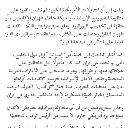
ولفت إلى أن التنازلات الأمريكية الكبيرة لم تشمل القيود على
منظومة الصواريخ الإيرانية، أو شبكة حلفاء طهران الإقليميين، أو
حقها في تخصيب اليورانيوم. وعلق سيترينوفيتش قائلًا: “قدمت
طهران القليل وحصلت على الكثير، بينما فقدت إسرائيل أي قدرة
فعلية على التأثير في صناعة القرار”.
​كما أشار الباحث إلى خيبة أمل “إسرائيل” إزاء دول الخليج،
التي لم تبتعد عن إيران كما كان مأمولًا، بل حافظت على
علاقاتها معها أو طورتها، وهو ما ينسحب على الإمارات العربية
المتحدة ويقلص الآمال الإسرائيلية بتوسيع “اتفاقيات أبراهام”
بناءً على معطيات الحرب، مما جعل “تل أبيب” الطرف الوحيد
المتمسك بخيار القوة العسكرية لإحداث تغيير جذري في إيران.
وحذر سيترينوفيتش من أن أي محاولة إسرائيلية لتقويض الاتفاق
ستواجه برد أمريكي حازم، لا سيما من الرئيس ترامب شخصيًا.