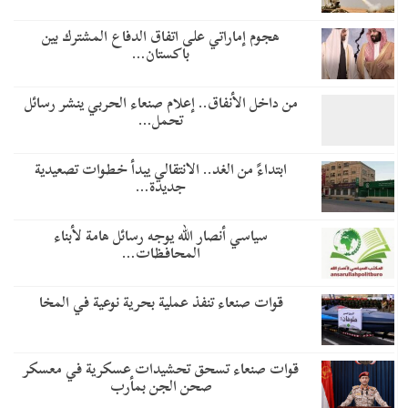
هجوم إماراتي على اتفاق الدفاع المشترك بين
باكستان…
من داخل الأنفاق.. إعلام صنعاء الحربي ينشر رسائل
تحمل…
​ابتداءً من الغد.. الانتقالي يبدأ خطوات تصعيدية
جديدة…
سياسي أنصار الله يوجه رسائل هامة لأبناء
المحافظات…
قوات صنعاء تنفذ عملية بحرية نوعية في المخا
قوات صنعاء تسحق تحشيدات عسكرية في معسكر
صحن الجن بمأرب