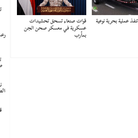
ت
نفذ عملية بحرية نوعية
قوات صنعاء تسحق تحشيدات
عسكرية في معسكر صحن الجن
رعب
بمأرب
ت
ص
ن
الط
ق