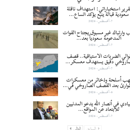
قرير استخباراتي: استهداف ناقلة
سعودية قبالة ينبع يؤكد اتساع…
7-أغسطس- 2026
 وارتباك غير مسبوق يجتاح القوات
المدعومة سعودياً بعد…
7-أغسطس- 2026
والي الضربات الاستباقية.. قصف
اروخي دقيق يستهدف معسكر…
7-أغسطس- 2026
هب أسلحة وذخائر من معسكرات
وارئ بعد القصف الصاروخي في…
6-أغسطس- 2026
يادي في أنصار الله يدعو المدنيين
للابتعاد عن المواقع…
7-أغسطس- 2026
السابق
التالي