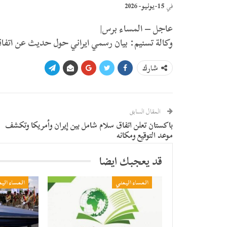
15-يونيو- 2026
في
عاجل – المساء برس|
وكالة تسنيم: بيان رسمي ايراني حول حديث عن اتفا
شارك
المقال السابق
باكستان تعلن اتفاق سلام شامل بين إيران وأمريكا وتكشف
موعد التوقيع ومكانه
قد يعجبك ايضا
المساء اليمني
المساء الي