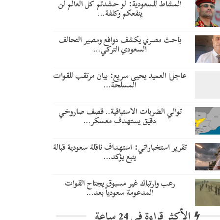
المشاط للسعودية: لو حشدتم كل العالم لن
ينفعكم وكلفة…
باحث مصري يكشف دوافع ومصير التحالف
السعودي التركي…
عاجل| العميد يحيى سريع: بيان مرتقب للقوات
المسلحة…
توالي الضربات الاستباقية.. قصف صاروخي
دقيق يستهدف معسكر…
تقرير استخباراتي: استهداف ناقلة سعودية قبالة
ينبع يؤكد…
رعب وارتباك غير مسبوق يجتاح القوات
المدعومة سعودياً بعد…
الأكثر قراءة في 24 ساعة