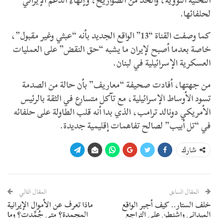
التحتية النووية، والحد من الصواريخ، وإنهاء الدعم الإيراني
لحلفائها.
​كما وصفت القناة “13” الواقع الجديد بأنه “عبثي وغير مقبول”،
خاصة بعدما أصبح لإيران ما يشبه “حق النقض” على العمليات
العسكرية الإسرائيلية في لبنان.
من جهتها، أفادت صحيفة “معاريف” بأن حالة من الصدمة
تسود الأوساط الإسرائيلية، مع تآكل متسارع في الثقة بالرئيس
الأمريكي دونالد ترامب، الذي بدا أنه قلب الطاولة على حلفائه
في “تل أبيب” لصالح تفاهمات إقليمية جديدة.
شارك
المقال السابق
المقال التالي
​خلف الستار.. كيف أجبر الواقع
ماذا تعرف عن الأموال الإيرانية
الميداني واشنطن على التراجع
المجمدة؟ متى جُمِّدت؟ وما