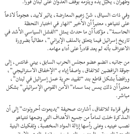
وطهران، يكبّل يده ويُلزمه بوقف العدوان على لبنان فوراً.
وفي ذات السياق، ​شنّ زعيم المعارضة، يائير لابيد، هجوماً لاذعاً
على نتنياهو، معتبراً أن الأخير “انهار في اختبار اللحظة
الحاسمة”، مؤكداً أن ما حدث يمثل “الفشل السياسي الأشد في
تاريخ إسرائيل فيما يتعلق بالملف الإيراني”، مطالباً بضرورة
الاعتراف بأنه لم يعد قادراً على أداء مهامه.
​من جانبه، انضم عضو مجلس الحرب السابق، بيني غانتس، إلى
جوقة الرافضين للاتفاق، واصفاً إياه بـ “الإخفاق الاستراتيجي”،
ورافضاً بشكل قاطع بند “تقييد حرية عمل إسرائيل في لبنان”،
معتبراً أن ذلك يمس بما سماه” الأمن القومي الإسرائيلي” بشكل
مباشر.
​وفي قراءة للاتفاق، أشارت صحيفة “يديعوت أحرونوت” إلى أن
المذكرة خلت تماماً من جميع الأهداف التي وضعها نتنياهو
نصب عينيه، وعلى رأسها إزالة المواد المخصبة، وتفكيك البنية