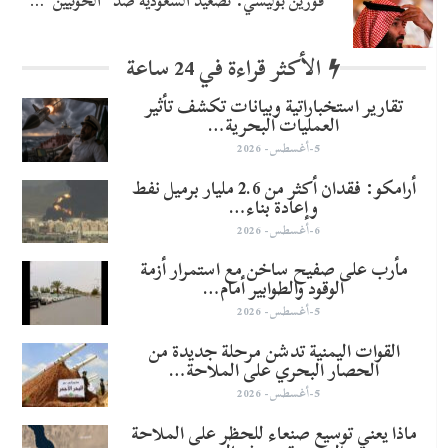
​فورين بوليسي: تصعيد السعودية ضد “الحوثيين”…
الأكثر قراءة في 24 ساعة
تقارير استخباراتية وبيانات تكشف تأثير
العمليات البحرية…
5-أغسطس- 2026
أرامكو: فقدان أكثر من 2.6 مليار برميل نفط
وإعادة بناء…
6-أغسطس- 2026
مأرب على صفيح ساخن مع استمرار أزمة
الوقود والطوابير أمام…
5-أغسطس- 2026
القوات اليمنية تدشن مرحلة جديدة من
الحصار البحري على الملاحة…
5-أغسطس- 2026
ماذا يعني توسيع صنعاء للحظر على الملاحة