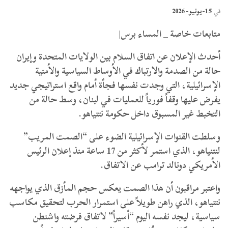
15-يونيو- 2026
في
متابعات خاصة _ المساء برس|
​أحدث الإعلان عن اتفاق السلام بين الولايات المتحدة وإيران
حالة من الصدمة والارتباك في الأوساط السياسية والأمنية
الإسرائيلية، التي وجدت نفسها فجأة أمام واقع استراتيجي جديد
يفرض عليها وقفاً فورياً للعمليات في لبنان، وسط حالة من
التخبط غير المسبوق داخل حكومة نتنياهو.
و​سلطت القنوات الإسرائيلية الضوء على “الصمت المريب”
لنتنياهو، الذي استمر لأكثر من 17 ساعة منذ إعلان الرئيس
الأمريكي دونالد ترامب عن الاتفاق.
واعتبر مراقبون أن هذا الصمت يعكس حجم المأزق الذي يواجهه
نتنياهو، الذي راهن طويلاً على استمرار الحرب لتحقيق مكاسب
سياسية، ليجد نفسه اليوم “أسيراً” لاتفاق فرضته واشنطن