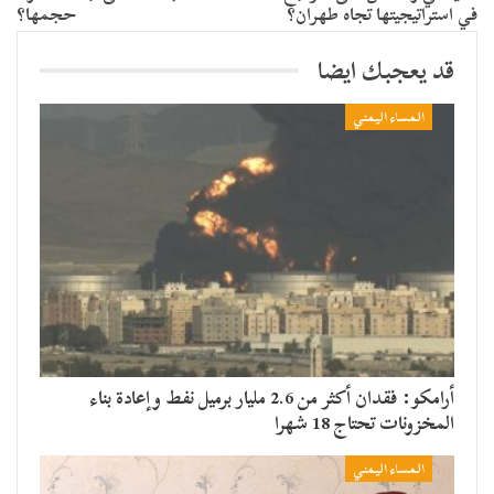
في استراتيجيتها تجاه طهران؟
حجمها؟
قد يعجبك ايضا
المساء اليمني
أرامكو: فقدان أكثر من 2.6 مليار برميل نفط وإعادة بناء
المخزونات تحتاج 18 شهرا
المساء اليمني