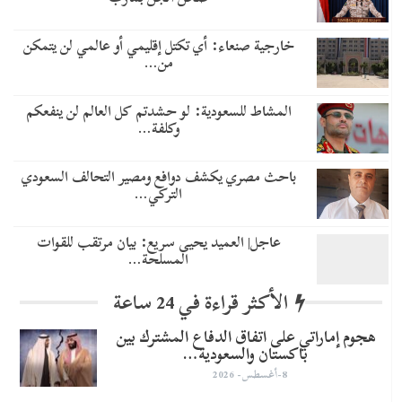
خارجية صنعاء: أي تكتل إقليمي أو عالمي لن يتمكن
من…
المشاط للسعودية: لو حشدتم كل العالم لن ينفعكم
وكلفة…
باحث مصري يكشف دوافع ومصير التحالف السعودي
التركي…
عاجل| العميد يحيى سريع: بيان مرتقب للقوات
المسلحة…
الأكثر قراءة في 24 ساعة
هجوم إماراتي على اتفاق الدفاع المشترك بين
باكستان والسعودية…
8-أغسطس- 2026