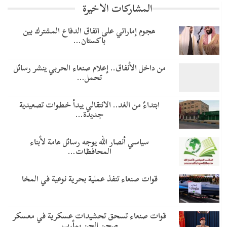
المشاركات الاخيرة
هجوم إماراتي على اتفاق الدفاع المشترك بين
باكستان…
من داخل الأنفاق.. إعلام صنعاء الحربي ينشر رسائل
تحمل…
​ابتداءً من الغد.. الانتقالي يبدأ خطوات تصعيدية
جديدة…
سياسي أنصار الله يوجه رسائل هامة لأبناء
المحافظات…
قوات صنعاء تنفذ عملية بحرية نوعية في المخا
قوات صنعاء تسحق تحشيدات عسكرية في معسكر
صحن الجن بمأرب