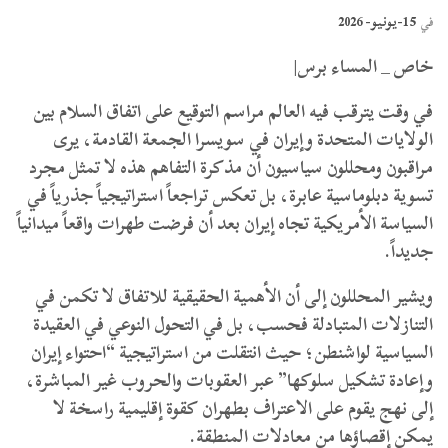
15-يونيو- 2026
في
خاص _ المساء برس|
​في وقت يترقب فيه العالم مراسم التوقيع على اتفاق السلام بين
الولايات المتحدة وإيران في سويسرا الجمعة القادمة، يرى
مراقبون ومحللون سياسيون أن مذكرة التفاهم هذه لا تمثل مجرد
تسوية دبلوماسية عابرة، بل تعكس تراجعاً استراتيجياً جذرياً في
السياسة الأمريكية تجاه إيران بعد أن فرضت طهرات واقعاً ميدانياً
جديداً.
و​يشير المحللون إلى أن الأهمية الحقيقية للاتفاق لا تكمن في
التنازلات المتبادلة فحسب، بل في التحول النوعي في العقيدة
السياسية لواشنطن؛ حيث انتقلت من استراتيجية “احتواء إيران
وإعادة تشكيل سلوكها” عبر العقوبات والحروب غير المباشرة،
إلى نهج يقوم على الاعتراف بطهران كقوة إقليمية راسخة لا
يمكن إقصاؤها من معادلات المنطقة.