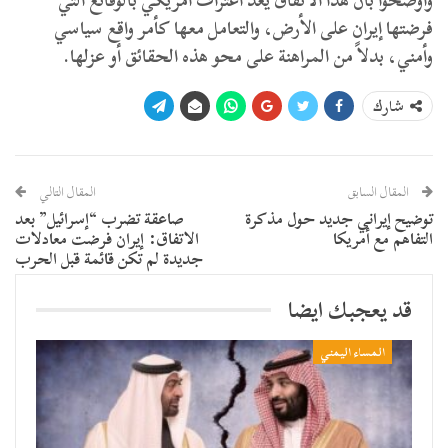
​وأوضحوا بأن هذا الاتفاق يعد اعتراف أمريكي بالوقائع التي
فرضتها إيران على الأرض، والتعامل معها كأمر واقع سياسي
وأمني، بدلاً من المراهنة على محو هذه الحقائق أو عزلها.
شارك
المقال السابق
المقال التالي
توضيح إيراني جديد حول مذكرة
صاعقة تضرب “إسرائيل” بعد
التفاهم مع أمريكا
الاتفاق: إيران فرضت معادلات
جديدة لم تكن قائمة قبل الحرب
قد يعجبك ايضا
المساء اليمني