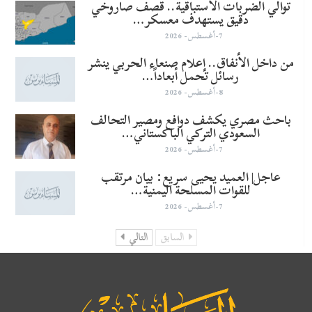
توالي الضربات الاستباقية.. قصف صاروخي
دقيق يستهدف معسكر…
7-أغسطس- 2026
من داخل الأنفاق.. إعلام صنعاء الحربي ينشر
رسائل تحمل أبعاداً…
8-أغسطس- 2026
باحث مصري يكشف دوافع ومصير التحالف
السعودي التركي الباكستاني…
7-أغسطس- 2026
عاجل| العميد يحيى سريع: بيان مرتقب
للقوات المسلحة اليمنية…
7-أغسطس- 2026
السابق
التالي