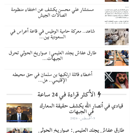
مستشار علي محسن يكشف عن اختفاء منظومة
اتصالات الجيش
شاهد.. معركة حامية الوطيس في قاعة أعراس في
السعودية بين…
طارق عفاش يجلد العليمي: صواريخ الحوثي تحرق
الجبهات…
أخطاء قاتلة ارتكبها بن سلمان في حق محيطه
الإقليمي.. هل…
الأكثر قراءة في 24 ساعة
قيادي في أنصار الله يكشف حقيقة المعارك
في الجبهات
9-أغسطس- 2026
طارق عفاش يجلد العليمي: صواريخ الحوثي