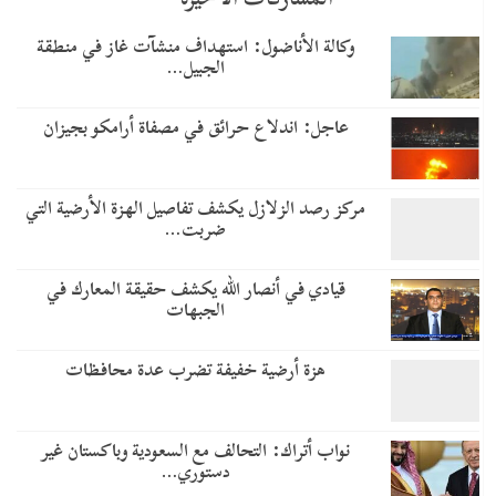
وكالة الأناضول: استهداف منشآت غاز في منطقة
الجبيل…
عاجل: اندلاع حرائق في مصفاة أرامكو بجيزان
مركز رصد الزلازل يكشف تفاصيل الهزة الأرضية التي
ضربت…
قيادي في أنصار الله يكشف حقيقة المعارك في
الجبهات
هزة أرضية خفيفة تضرب عدة محافظات
نواب أتراك: التحالف مع السعودية وباكستان غير
دستوري…