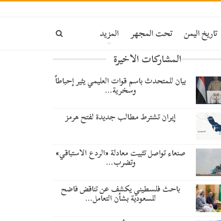
تاريخ اليمن
تحت المجهر
المزيد
المشاركات الاخيرة
بيان للمتحدث باسم قوات العليمي يثير إحباطاً
وسخرية…
إيران تشترط مطالب جديدة لفتح هرمز
صنعاء تواصل تثبيت معادلة «الردع الاستباقي»
وتضرب…
باحث فلسطيني يكشف عن تناقض فاضح
للسعودية بشأن التعامل…