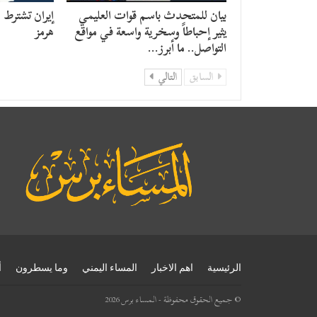
بيان للمتحدث باسم قوات العليمي
إيران تشترط
يثير إحباطاً وسخرية واسعة في مواقع
هرمز
التواصل.. ما أبرز…
السابق
التالي
الرئيسية
اهم الاخبار
المساء اليمني
وما يسطرون
أ
© جميع الحقوق محفوظة - المساء برس 2026