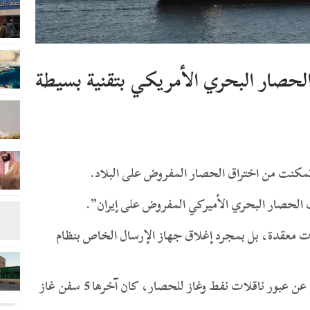
 الحصار البحري الأمريكي بتقنية بسيطة
قة تمكنت من اختراق الحصار المفروض على البلاد.
قت الحصار البحري الأميركي المفروض على إيران”.
يات معقدة، بل بمجرد إغلاق جهاز الإرسال الخاص بنظام
وكانت طهران قد أعلنت مراراً خلال الأسابيع الماضية عن عبور ناقلات نفط وغاز للحصار، كان آخرها 5 سفن غاز