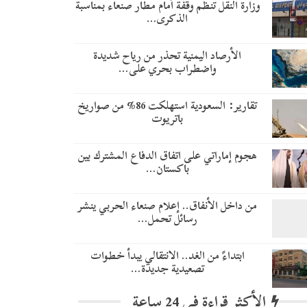
وزارة النقل تنظم وقفة أمام مطار صنعاء بمناسبة
الذكرى…
الأرصاد اليمنية تحذر من رياح شديدة
واضطراب بحري على…
تقارير: السعودية استهلكت 86% من صواريخ
باتريوت
هجوم إماراتي على اتفاق الدفاع المشترك بين
باكستان…
من داخل الأنفاق.. إعلام صنعاء الحربي ينشر
رسائل تحمل…
​ابتداءً من الغد.. الانتقالي يبدأ خطوات
تصعيدية جديدة…
الأكثر قراءة في 24 ساعة