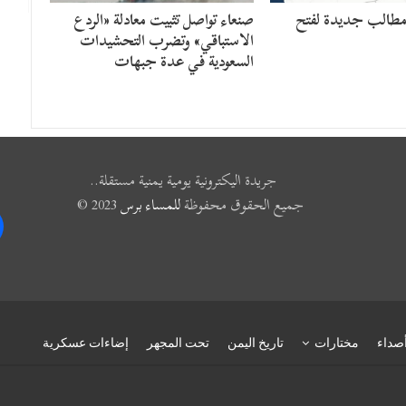
 مطالب جديدة لفتح
صنعاء تواصل تثبيت معادلة «الردع
الاستباقي» وتضرب التحشيدات
السعودية في عدة جبهات
جريدة اليكترونية يومية يمنية مستقلة..
جميع الحقوق محفوظة
للمساء برس
2023 ©
k
صداء
مختارات
تاريخ اليمن
تحت المجهر
إضاءات عسكرية