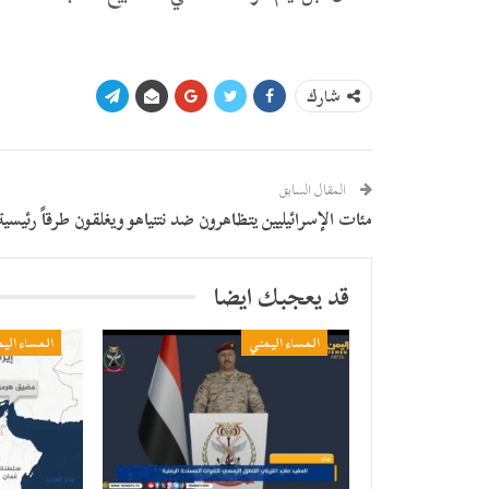
شارك
المقال السابق
مئات الإسرائيليين يتظاهرون ضد نتنياهو ويغلقون طرقاً رئيسية
قد يعجبك ايضا
المساء اليمني
المساء الي