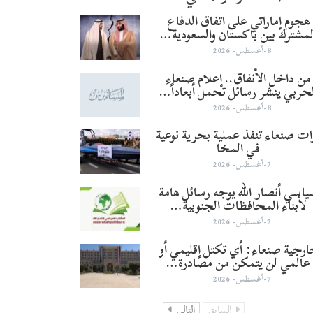
هجوم إماراتي على اتفاق الدفاع
لمشترك بين باكستان والسعودية…
8-أغسطس- 2026
من داخل الأنفاق.. إعلام صنعاء
لحربي ينشر رسائل تحمل أبعاداً…
8-أغسطس- 2026
ات صنعاء تنفذ عملية بحرية نوعية
في المخا
7-أغسطس- 2026
اسي أنصار الله يوجه رسائل هامة
لأبناء المحافظات الجنوبية…
7-أغسطس- 2026
رجية صنعاء: أي تكتل إقليمي أو
عالمي لن يتمكن من مصادرة…
7-أغسطس- 2026
السابق
التالي