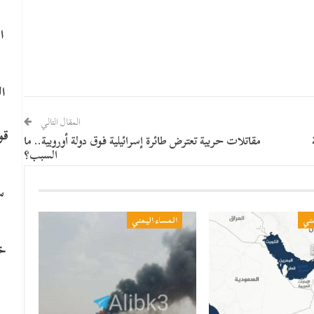
ا
ا
المقال التالي
قو
مقاتلات حربية تعترض طائرة إسرائيلية فوق دولة أوروبية.. ما
السبب؟
سي
مني
المساء اليمني
خا