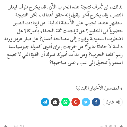
لذلك، لن تُعرف نتيجة هذه الحرب الآن. قد يخرج طرف ليعلن
النصر، وقد يخرج آخر ليقول إنه حقق أهدافه، لكن النتيجة
ستظهر عندما نجيب على الأسئلة التالية: هل ازدادت الصين
حضوراً في الخليج؟ هل تراجعت ثقة الحلفاء بأميركا؟ هل
اضطرت السعودية وإيران إلى مصالحة أعمق؟ هل صار هرمز ورقة
دائمة لا حادثاً عابراً؟ هل خرجت إيران أقوى كدولة جيوسياسية
رغم كلفة الحرب؟ وهل بدأت أميركا تدرك أن القوة التي لا تصنع
استقراراً تتحول إلى عبء على صاحبها؟
*المصدر/ الأخبار اللبنانية
شارك
المقال السابق
المقال التالي