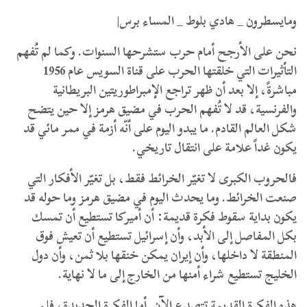
ومايسطرون _ هادي بلوط _ المساء برس|
نحن على الأرجح أمام حرب ستشرحها السنوات. وكما لم تُفهم
التأثيرات التي خلقتها الحرب على قناة السويس عام 1956
مباشرةً، إلا بعد أن ظهر تراجع الإمبراطوريتين البريطانية
والفرنسية، قد لا تُفهم الحرب في مضيق هرمز إلا حين يتضح
شكل العالم القادم. ما يبدو اليوم على أنّه أزمة في ممر مائي قد
يكون غداً علامة على انتقال تاريخي.
فالحروب الكبرى لا تغيّر الخرائط فقط، بل تغيّر الأفكار التي
صنعت الخرائط. وما يحدث اليوم في مضيق هرمز وما حوله قد
يكون بداية سقوط فكرة قديمة: أن أميركا تستطيع أن تمسك
بكل المفاصل إلى الأبد، وأن إسرائيل تستطيع أن تعيش فوق
المنطقة لا داخلها، وأن إيران يمكن خنقها بلا ثمن، وأن دول
الخليج تستطيع شراء أمنها من الخارج إلى ما لا نهاية.
هذه الفكرة القديمة تتصدع الآن. أما الفكرة الجديدة، فلم