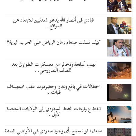
قيادي في أنصار الله يدعو المدنيين للابتعاد عن
المواقع…
كيف نسفت صنعاء رهان الرياض على الحرب البرية؟
نهب أسلحة وذخائر من معسكرات الطوارئ بعد
القصف الصاروخي…
احتفالات في يافع وعدن وحضرموت عقب استهداف
قوات…
انقطاع واردات النفط السعودي إلى الولايات المتحدة
لأول…
صنعاء: لن نسمح بأي وجود سعودي في الأراضي اليمنية