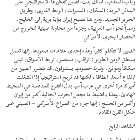
وباب المندب. لذلك بنت الصين تفكيرها الاستراتيجي على
البدائل البرية: السكك، الممرات، الربط القاري، وطريق
الحرير الجديد. ومن هنا تصبح إيران بوابة برية إلى الخليج،
وممراً نحو آسيا الغربية، وجزءاً من محاولة صينية للخروج من
الحصار البحري الأميركي.
الصين لا تتكلم كثيراً وهذه إحدى علامات صعودها. إنها تعمل
بمنطق الزمن الطويل: تراقب، تستثمر، تربط الأسواق، تبني
سككاً وموانئ، وتترك خصومها يستنزفون. قد تتضرر الصين من
ارتفاع أسعار الطاقة، لكنها قد تربح استراتيجياً إذا انشغلت
أميركا مرة أخرى في غرب آسيا بدل التفرغ للمنافسة في المحيط
الهادئ. وهذا بالضبط ما يجعل الحرب الحالية أكبر من إيران
وأكبر من الخليج: إنها جزء من الصراع الأميركي – الصيني على
شكل القرن القادم.
الشاهد الرابع