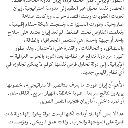
التطور الإيراني. فمن الخطأ قراءة إيران كدولة محاصرة فقط.
الحصار نفسه تحوّل عبر العقود إلى مدرسة استراتيجية. إيران
تعودت العقوبات وبنت اقتصاد حرب، وراكمت صناعة
صاروخية، وطورت المسيّرات، ونسجت شبكة حلفاء إقليمية،
وتعلمت التفاوض تحت الضغط. لم تعد إيران تعتمد على سلاح
واحد أو جبهة واحدة. هي تستعمل الجغرافيا، والطاقة،
والمضائق، والتحالفات، والقدرة على الاحتمال. وهذا تطور
كبير: من دولة تدافع عن نظامها بعد الثورة والحرب العراقية –
الإيرانية، إلى دولة تحاول فرض نفسها كرقم لا يمكن تجاوزه في
أي نظام إقليمي جديد.
الأهم أن إيران طورت ما يعرف بـ«الصبر الاستراتيجي»، خصومها
يريدون نتائج سريعة: ضربة خاطفة، انهيار سريع، اتفاق مذل،
أو تمرد داخلي. أما إيران فتجيد النفس الطويل.
هذا لا يعني أنها بلا أزمات لكنها ليست دولة رخوة. إنها دولة ذات
قدرة على المواجهة والحرب، وذات عمق تاريخي، ومؤسسات