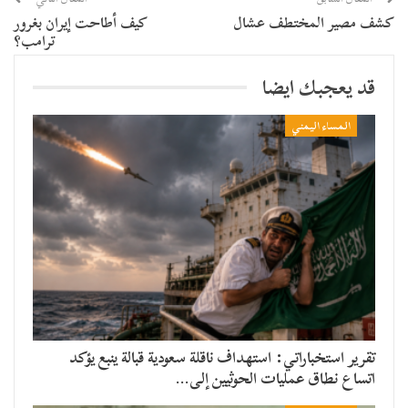
كشف مصير المختطف عشال
كيف أطاحت إيران بغرور
ترامب؟
قد يعجبك ايضا
المساء اليمني
تقرير استخباراتي: استهداف ناقلة سعودية قبالة ينبع يؤكد
اتساع نطاق عمليات الحوثيين إلى…