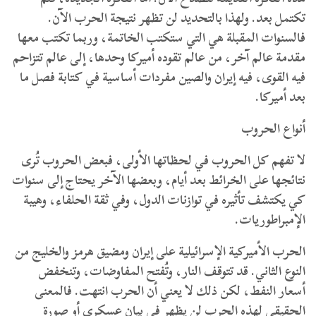
تكتمل بعد. ولهذا بالتحديد لن تظهر نتيجة الحرب الآن.
فالسنوات المقبلة هي التي ستكتب الخاتمة، وربما تكتب معها
مقدمة عالم آخر، من عالم تقوده أميركا وحدها، إلى عالم تتزاحم
فيه القوى، فيه إيران والصين مفردات أساسية في كتابة فصل ما
بعد أميركا.
أنواع الحروب
لا تفهم كل الحروب في لحظاتها الأولى، فبعض الحروب تُرى
نتائجها على الخرائط بعد أيام، وبعضها الآخر يحتاج إلى سنوات
كي يكتشف تأثيره في توازنات الدول، وفي ثقة الحلفاء، وهيبة
الإمبراطوريات.
الحرب الأميركية الإسرائيلية على إيران ومضيق هرمز والخليج من
النوع الثاني. قد تتوقف النار، وتُفتح المفاوضات، وتنخفض
أسعار النفط، لكن ذلك لا يعني أن الحرب انتهت. فالمعنى
الحقيقي لهذه الحرب لن يظهر في بيان عسكري أو صورة