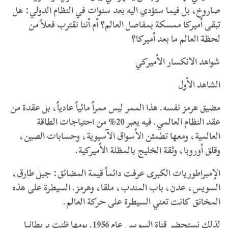
صاروخ، بل فيما ستؤدي اليه بعد سنوات في النظام الدولي: هل
تبقى أميركا ممسكة بمفاصل العالم؟ أم أننا نقترب فعلاً من
لحظة العالم ما بعد أميركا؟
شواهد الانكسار الأميركي
الشاهد الأول
مضيق هرمز نفسه. هذا الممر ليس ممراً مائياً عادياً، بل عقدة من
عقد النظام العالمي. فيه يعبر 20% من احتياجات الطاقة
العالمية، ومعها تطمئن الأسواق الآسيوية، وحسابات الصين،
وقلق أوروبا، وثقة الخليج بالمظلة الأميركية.
الإمبراطوريات الكبرى عرفت دائماً قيمة المضائق: جبل طارق،
السويس، عدن، باب المندب، ملقا، وهرمز. السيطرة على هذه
المخانق كانت تعني السيطرة على حركة العالم.
لذلك نستحضر قناة السويس عام 1956. يومها ظنت بريطانيا