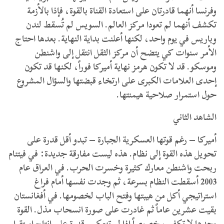
وفرنسا أنهما قادرتان على استعادة القناة بالقوة، فإذا بالأزمة
تكشف أنهما لم تعودا مركز العالم. السويس لم تُسقط لندن
وباريس في يوم واحد، لكنها أعلنت بداية النهاية. بعدها احتاج
الأمر سنوات كي يتضح أن مركز الثقل انتقل إلى واشنطن
وموسكو. قد لا تكون هرمز نهاية أميركا فوراً، لكنها قد تكون
إحدى العلامات الكبرى على ارتخاء قبضتها والسؤال المشروع
حول استمرار صلاحية هيمنتها.
الشاهد الثاني
أميركا – رغم قوتها العسكرية الجبارة – تبدو أقل قدرة على
تحويل هذه القوة إلى نظام. هذه ليست مفارقة جديدة: في فيتنام
ربحت واشنطن معارك كثيرة وخسرت الحرب. في العراق عام
2003 أسقطت النظام بسرعة، ثم وجدت نفسها أمام فراغ
استراتيجي أكل من هيبتها وفتح الباب لخصومها. في أفغانستان
بقيت عشرين عاماً ثم غادرت على صورة انسحاب مذل. القوة
وحدها لا تكفي، خصوصاً إذا لم تنعكس قدرة على إنتاج استقرار