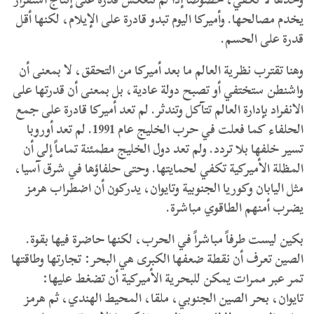
يخدم مصالحها. وأميركا اليوم تبدو قادرة على الإيلام، لكنها أقل
قدرة على الحسم.
وهنا تقترب نظرية العالم ما بعد أميركا من التحقق، لا بمعنى أن
واشنطن ستختفي أو تصبح دولة عادية، بل بمعنى أن قدرتها على
الانفراد بإدارة العالم تتآكل وتندثر. لم تعد أميركا قادرة على جمع
الحلفاء كما فعلت في حرب الخليج عام 1991. لم تعد أوروبا
تسير خلفها بلا تردد. ولم تعد دول الخليج مطمئنة تماماً إلى أن
المظلة الأميركية تكفي لحمايتها. وحتى حلفاؤها في شرق آسيا،
مثل اليابان وكوريا الجنوبية وتايوان، يدركون أن اضطراب هرمز
يضرب أمنهم الطاقوي مباشرة.
بكين ليست طرفاً مباشراً في الحرب، لكنها حاضرة فيها بقوة.
الصين تعرف أن نقطة ضعفها الكبرى هي البحر: تجارتها وطاقتها
تمر عبر ممرات يمكن للبحرية الأميركية أن تضغط عليها:
تايوان، بحر الصين الجنوبي، ملقا، المحيط الهندي، ثم هرمز