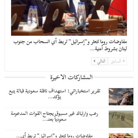
مفاوضات روما تتعثر و”إسرائيل” تربط أي انسحاب من جنوب
لبنان بشروط أمنية…
السابق
التالي
المشاركات الاخيرة
تقرير استخباراتي: استهداف ناقلة سعودية قبالة ينبع
يؤكد…
رعب وارتباك غير مسبوق يجتاح القوات المدعومة
سعودياً بعد…
مفاوضات روما تتعثر و”إسرائيل” تربط أي…