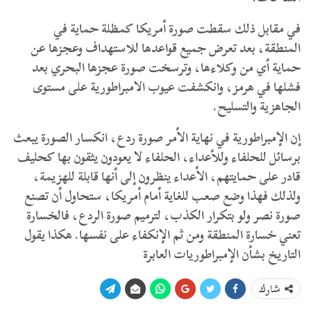
في مقابل ذلك سقطت صورة أمريكا كمظلة حماية في
المنطقة، بعد تعرض جميع قواعدها للاستهداف وعجزها عن
حماية أي من وكلاءها، وترسخت صورة عجزها البحري بعد
فشلها في هرمز، وانكشفت عيوب الامبراطورية على مستوى
الجاهزية والتسليح.
إن الإمبراطورية في نهاية الأمر صورة ردع، انكسار الصورة يبعث
برسائل للحلفاء وللأعداء، الحلفاء لا يعودون يثقون بها كحليف
قادر على حمايتهم، الأعداء ينظرون إلى أنها قابلة للهزيمة،
ولذلك فهذا وضع صعب للغاية أمام أمريكا، ستحاول أن تصنع
صورة نصر ولو بتكرار الكذب، لترميم صورة الردع، فالخسارة
تعني خسارة المنطقة ومن ثم الإنكفاء على نفسها. هكذا يقول
التاريخ بشأن الإمبراطوريات العابرة
شارك