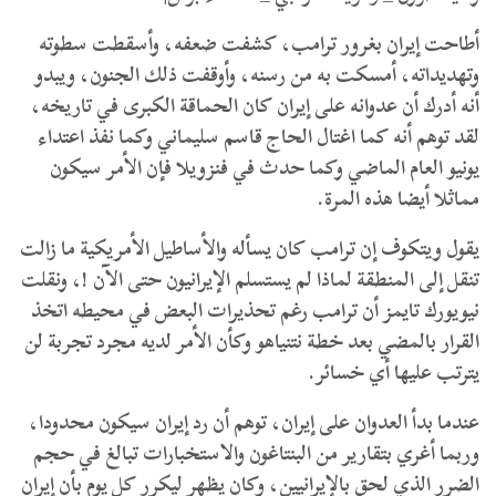
‏أطاحت إيران بغرور ترامب، كشفت ضعفه، وأسقطت سطوته
وتهديداته، أمسكت به من رسنه، وأوقفت ذلك الجنون، ويبدو
أنه أدرك أن عدوانه على إيران كان الحماقة الكبرى في تاريخه،
لقد توهم أنه كما اغتال الحاج قاسم سليماني وكما نفذ اعتداء
يونيو العام الماضي وكما حدث في فنزويلا فإن الأمر سيكون
مماثلا أيضا هذه المرة.
يقول ويتكوف إن ترامب كان يسأله والأساطيل الأمريكية ما زالت
تنقل إلى المنطقة لماذا لم يستسلم الإيرانيون حتى الآن !، ونقلت
نيويورك تايمز أن ترامب رغم تحذيرات البعض في محيطه اتخذ
القرار بالمضي بعد خطة نتنياهو وكأن الأمر لديه مجرد تجربة لن
يترتب عليها أي خسائر.
عندما بدأ العدوان على إيران، توهم أن رد إيران سيكون محدودا،
وربما أغري بتقارير من البنتاغون والاستخبارات تبالغ في حجم
الضرر الذي لحق بالإيرانيين، وكان يظهر ليكرر كل يوم بأن إيران