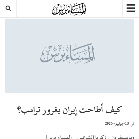
كيف أطاحت إيران بغرور ترامب؟
13-يونيو- 2026
في
ومايسطرون _ زكريا الشرعبي _ المساء برس|