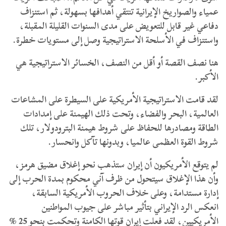
عمياء والصواريخ الإيرانية تنتقي أهدافها بسهولة، ثم استنزاف
دفاعي غير قابل للتعويض على مدى السنوات القليلة المقبلة،
واستنزاف في الأسلحة الاستراتيجية وصل إلى مستويات خطرة.
هنا نصف القصة أو أقل من النصف، الخسائر الاستراتيجية هي
الأكبر.
لقد قامت الاستراتيجية الأمريكية على السيطرة على المشاعات
العالمية، البحر والفضاء، وتحت ذلك الهيمنة على إمدادات
الطاقة ومصادرها للحفاظ على شروط هيمنة البترودولار، تلك
شروط القوة العظمى عالميا، وبدونها تآكل وانحسار.
لم يتوقع الأمريكيون أن إيران ستذهب نحو إغلاق مضيق هرمز،
وأن هذا الإغلاق سيتحول من ظرف آني محكوم بمدة الحرب إلى
إدارة مستدامة، وعلى خلاف الحروب الأمريكية السابقة،
انعكس الرد الإيراني بتأثير مباشر على جيوب المواطنين
الأمريكيين، لقد فعلت إيران قوتها الكامنة وتحكمت بنحو 25 %