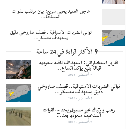
عاجل| العميد يحيى سريع: بيان مرتقب للقوات
المسلحة…
توالي الضربات الاستباقية.. قصف صاروخي دقيق
يستهدف معسكر…
الأكثر قراءة في 24 ساعة
تقرير استخباراتي: استهداف ناقلة سعودية
قبالة ينبع يؤكد اتساع…
7-أغسطس- 2026
توالي الضربات الاستباقية.. قصف صاروخي
دقيق يستهدف معسكر…
7-أغسطس- 2026
رعب وارتباك غير مسبوق يجتاح القوات
المدعومة سعودياً بعد…
7-أغسطس- 2026