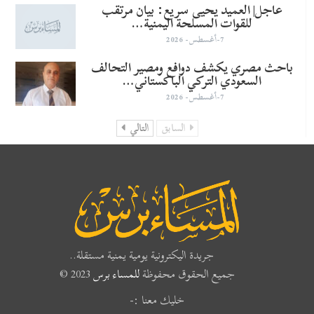
عاجل| العميد يحيى سريع: بيان مرتقب
للقوات المسلحة اليمنية…
7-أغسطس- 2026
باحث مصري يكشف دوافع ومصير التحالف
السعودي التركي الباكستاني…
7-أغسطس- 2026
السابق
التالي
جريدة اليكترونية يومية يمنية مستقلة..
جميع الحقوق محفوظة
للمساء برس
2023 ©
خليك معنا :-