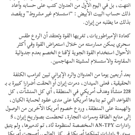
انتهت، بل في اليوم الأول من العدوان كتب على حسابه وأعاد
ذلك حساب البيت الأبيض : “استسلام غير مشروط” ويقصد
بذلك ما يطلبه من إيران.
كعادة الإمبراطوريات، تغريها القوة وتعتقد أن الردع طقس
سحري يمكن ممارسته من خلال استعراض القوة وفي أكثر
الأحوال استخدام القوة الجوية لإقناع الخصم بعدم جدوائية
المقاومة والاستسلام لمشيئة المهاجمين.
بعد أربعين يوما من العدواان والرد الإيراني تبين لترامب الكلفة
الحقيقية، فعلى الميدان، دمرت إيران أو الحقت أضرارا كبيرة بـ بـ
228 منشأة وهدف أمريكي في المنطقة، أي كل المنشآت، كل
القواعد التي تم بناءها أمريكيا على مدى عقود لحماية الكيان،
والهيمنة على المنطقة، وردع خصوم أمريكا الآخرين من الوصول
إلى منابع الطاقة وممرات التجارة، تحطمت بصواريخ إيران، 5
رادارات AN-TPY المخصصة لمنظومة ثاد، تم تدميرها، ولم يتبق
سوى 9 رادارات تملكها أمريكا في كل العالم.. أصبحت أمريكا