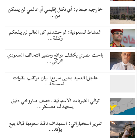
خارجية صنعاء: أي تكتل إقليمي أو عالمي لن يتمكن
من…
المشاط للسعودية: لو حشدتم كل العالم لن ينفعكم
وكلفة…
باحث مصري يكشف دوافع ومصير التحالف السعودي
التركي…
عاجل| العميد يحيى سريع: بيان مرتقب للقوات
المسلحة…
توالي الضربات الاستباقية.. قصف صاروخي دقيق
يستهدف معسكر…
تقرير استخباراتي: استهداف ناقلة سعودية قبالة ينبع
يؤكد…