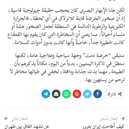
​لكن هذا الإبهار البصري كان يحجب حقيقة جيولوجية قاسية،
إذ أن صخور الحرضة قابلة للانزلاق في أي لحظة، فالحرارة
الكبريتية والرطوبة الدائمة في المنطقة تجعل الصخور هشة أو
ملساء أحياناً، مما يعني أن المخاطرة التي كان يقوم بها القعقاع
كانت خطيرة جداً، خاصةً وأنها كانت بدون أدوات للسلامة.
​ستبقى “حرضة دمت” وجهة سياحية وعلاجية هامة، لكنها
ستظل في ذاكرة اليمنيين، بدءاً من اليوم، مكاناً يذكرهم بأن
الطبيعة، مهما بدت جذابة ودافئة، تخفي في طياتها مخاطر لا
ترحم من يستهين بها.
شارك
المقال السابق
المقال التالي
كيف أطاحت إيران بغرور
هل نشهد اتفاق بين طهران