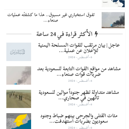
تفوق استخباري غير مسبوق.. هذا ما كشفتْه عمليات
صنعاء…
الأكثر قراءة في 24 ساعة
عاجل | بيان مرتقب للقوات المسلحة اليمنية
للإعلان عن عملية…
6-أغسطس- 2026
مشاهد من مواقع القوات التابعة للسعودية بعد
ضربات قوات صنعاء…
6-أغسطس- 2026
مشاهد متداولة تظهر جنوداً موالين للسعودية
تائهين في صحاري…
6-أغسطس- 2026
مئات القتلى والجرحى بينهم ضباط وجنود
سعوديون بضربات استهدفت…
6-أغسطس- 2026