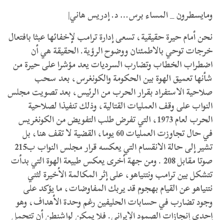
ومايسطرون _ المساء برس… د. إدريس هاني|
نحن أمام حيرة حقيقية، تسعى إدارة ترامب لإخفائها عبثا بافتعال
خرجات توحي بالاطمئنان ووضوح الرؤية. الحقيقة هي أن
اضطراب الخطاب وتضارب السرديات يعد مؤشرا على حيرة من
شأنها تعميق الهوة بين الحكومة والكونغرس، بعد سحب
صلاحية الاستفراد بقرار الحرب من الرئيس، بعد تصويت مجلس
النواب على وقف العمليات القتالية، وذلك تنفيذا لصلاحية
الحرب لعام 1973، التي تفرض طلب التفويض من الكونغريس
في حال تجاوزت العمليات 60 يوما، القضية لا تقف هنا، بل
تشير إلى حالة الانقسام التي يعكسه قرار مجلس النواب ب215
صوتا مقابل 208 . ومن جهة أخرى يعكس طبيعة الهوة التي بدأت
تتشكل بين ترامب ونتنياهو، على إثر المكالمة الأخيرة لثني
نتنياهو عن القيام بهجوم قد يربك المفاوضات، ما يؤكد على
وجود تضارب في حسابات الحليفين رغم وحدة الأهداف، وهو
إحدى إنجازات الصمود الإيراني. فلا يمكن لواشنطن أن تتحمل