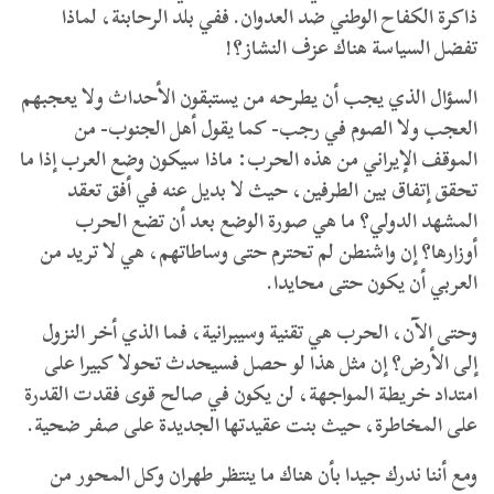
ذاكرة الكفاح الوطني ضد العدوان. ففي بلد الرحابنة، لماذا
تفضل السياسة هناك عزف النشاز؟!
السؤال الذي يجب أن يطرحه من يستبقون الأحداث ولا يعجبهم
العجب ولا الصوم في رجب- كما يقول أهل الجنوب- من
الموقف الإيراني من هذه الحرب: ماذا سيكون وضع العرب إذا ما
تحقق إتفاق بين الطرفين، حيث لا بديل عنه في أفق تعقد
المشهد الدولي؟ ما هي صورة الوضع بعد أن تضع الحرب
أوزارها؟ إن واشنطن لم تحترم حتى وساطاتهم، هي لا تريد من
العربي أن يكون حتى محايدا.
وحتى الآن، الحرب هي تقنية وسيبرانية، فما الذي أخر النزول
إلى الأرض؟ إن مثل هذا لو حصل فسيحدث تحولا كبيرا على
امتداد خريطة المواجهة، لن يكون في صالح قوى فقدت القدرة
على المخاطرة، حيث بنت عقيدتها الجديدة على صفر ضحية.
ومع أننا ندرك جيدا بأن هناك ما ينتظر طهران وكل المحور من