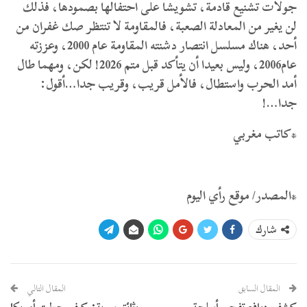
جولات تشنيع قادمة، تشويشا على احتفالها بصمودها، فذلك
لن يغير من المعادلة الصعبة، فالمقاومة لا تنتظر صك غفران من
أحد، هناك مسلسل انتصار دشنته المقاومة عام 2000، وعززته
عام2006، وليس بعيدا أن يتأكد قبل متم 2026! لكن، ومهما طال
أمد الحرب واستطال، فالأمل قريب، وقريب جدا…أقول:
جدا…!
*كاتب مغربي
*المصدر/ موقع رأي اليوم
شارك
المقال السابق
المقال التالي
كشف دوافع تفجير أسلحة
وثائق سرية: كيف حولت أمريكا