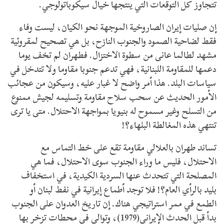
تتجاوز كل التوقعات التي ينتجها خيال سيكوباتولوجي.
إن صليات إيران الصاروخية الموجهة نحو الكيان، ليست وفاء
فقط لضاحية الصمود والجنوب النازح، بل هي تصحيح لمقروئية
مشهد لطالما عانى من سطوة الاختزال. فطهران لم تخف يوما
دعمها للمقاومة اللبنانية، فهي تدعم جنوبا مقاوما ولا تتدخل في
سياسات البلد. هذا أمر واضح لا غبار عليه، وسيكون من عجائب
الأمور الحديث عن سحب سلاح مقاومة وتسليمه لجيش ممنوع
من التسلح وغير مسموح له بنيويا بمواجهة الاحتلال. متى يا ترى
تنتهي هذه المغالطة البلهاء؟!
تساند طهران بالعلالي مقاومة تقع على خط التماس مع
الاحتلال، فليس ما وراء الجنوب سوى الاحتلال، فما هي
المصلحة التي تتحدث عنها السردية الكيدية، في استخفاف
بليد بالرأي العام؟! فلا توجد أطماع إيرانية في نفط لبنان أو
الطمع في ممر استراتيجي هناك. إن تاريخ العدوان على الجنوب
بدأ قبل الحدث الإيراني(1979)، وتوالى في محطات تزخر بها