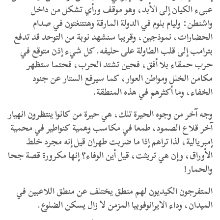
عبىء الكيان إلى الأبد، وهو موقف ورأي تشكل من داخل
واشنطن: وليام بلوم في الدولة المارقة وهنتنغتون في صدام
الحضارات، نموذجين، وقريبا سنشهد نوبة من التوحد قد تدفع
بترامب إلى قلب الطاولة على حليفه. كل شيء إذن متوقع في
حرب حمقاء بلا أفق، فحين تشتد الحرب، فحتما ستظهر
مكامن الخلل ومواطن العوار، كما سيرفع الستار عن جنود
الخفاء، وما أكثرهم في هذه المنطقة.
وجه آخر من وجوه الحيرة تلك، هي حيرة من كانوا ينتظرون انهيار
آخر قلاع الصمود، طمعا في مكاسب وهمية كنواطير في محمية
إمبريالية، لذا تراهم إذا ما ضربت طهران قيل إنه مجرد خلط
الأوراق، وإن هي تريثت، قيل أين الوفاء؟ إنها مكرورة قصة جحا
والحمار!
المتفرجون الكيديون لهم منطق يختلف عن منطق اللاعبين في
الميدان، وداء الايرانوفوبيا المزمن لا زال يسكن الضلوع.