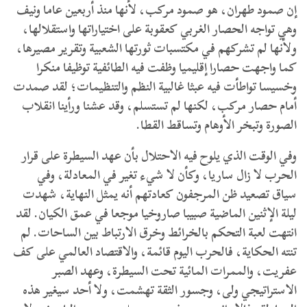
إن صمود طهران، هو صمود مركب، لأنها منذ أربعين عاما ونيف
وهي تواجه الحصار الغربي كعقوبة على اختياراتها واستقلالها،
ولأنها لم تشركهم في مكتسبات ثورتها الشعبية وتقرير مصيرها،
كما واجهت حصارا إقليميا وظفت فيه الطائفية توظيفا منكرا
وخسيسا تواطأت فيه عبثا غالبية النظم والتنظيمات؛ لقد صمدت
أمام حصار مركب، لكنها لم تستسلم، وقد عشنا ورأينا انقلاب
الصورة وتبخر الأوهام وتساقط القطا.
وفي الوقت الذي يلوح فيه الاحتلال بأن عهد السيطرة على قرار
الحرب لا زال ساريا، وكأن لا شيء تغير في المعادلة، وفي
سياق تصعيد ظن المرجفون كعادتهم أنه يمثل النهاية، شهدت
ليلة الإثنين الماضية صبيبا صاروخيا موجعا في عمق الكيان. لقد
انتهت لعبة التحكم بالخرائط وخرق الارتباط بين الساحات. لم
تنته الحكاية، فالحرب اليوم قائمة، والاقتصاد العالمي على كف
عفريت، والممرات المائية تحت السيطرة، وعهد الصبر
الاستراتيجي ولى، وجسور الثقة تهشمت، ولا أحد سيغير هذه