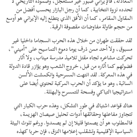
المعادلة، فالإيراني صبور غير مستعجل، وصموده التاريخي لا
تحدده نزوة انتخابية، كما أن رجل البازار يحسب أفضل من
المقاول المقامر، كما أن الأفق الذي يتطلع إليه الإيراني هو أوسع
من حجم طاولة مفاوضات مقصوفة الرقبة.
لقد حققت طهران من خلال هذه الحرب انسجاما داخليا غير
مسبوق، ولا أحد ممن ذرف يوما دموع التماسيح على “أميني”،
تحركت مشاعره تجاه مقتل تلاميذ مدرسة ميناب، ولا أثار
فضولهم كما أثاره من قبل، خروج الشعب وهو يؤازر قادة الدولة
في هذه المعركة. لقد انتهت المسرحية وانكمشت الألسن
السائبة، وهو ما يؤكد أن الحرب المركبة تحتوي أيضا على
استراتيجيا التباكي وفسحة للتمسرح والبهللة.
هناك قواعد اشتباك في طور التشكل، وهذه حرب الكبار التي
تتجاوز مفاعلها وحقائقها أدوات تحليل صيصان الهزيمة،
فالمطلوب هو أن يصمتوا قليلا إن لم يصمدوا. ورغم تلوث البيئة
السياسية الإقليمية وتشقلب إعلامها النزق، فإن حربا كهذه