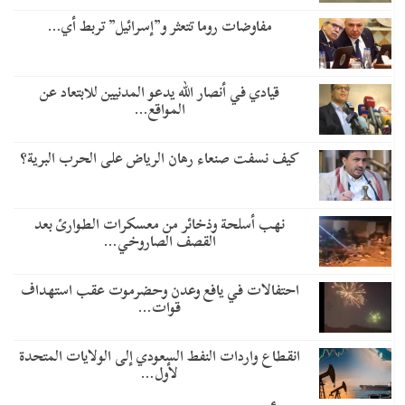
مفاوضات روما تتعثر و”إسرائيل” تربط أي…
قيادي في أنصار الله يدعو المدنيين للابتعاد عن
المواقع…
كيف نسفت صنعاء رهان الرياض على الحرب البرية؟
نهب أسلحة وذخائر من معسكرات الطوارئ بعد
القصف الصاروخي…
احتفالات في يافع وعدن وحضرموت عقب استهداف
قوات…
انقطاع واردات النفط السعودي إلى الولايات المتحدة
لأول…