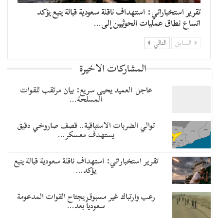
تقرير استخباراتي: استهداف ناقلة سعودية قبالة ينبع يؤكد
اتساع نطاق عمليات الحوثيين إلى…
السابق
التالي
المشاركات الاخيرة
عاجل| العميد يحيى سريع: بيان مرتقب للقوات
المسلحة…
توالي الضربات الاستباقية.. قصف صاروخي دقيق
يستهدف معسكر…
تقرير استخباراتي: استهداف ناقلة سعودية قبالة ينبع
يؤكد…
رعب وارتباك غير مسبوق يجتاح القوات المدعومة
سعودياً بعد…