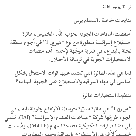
11-يونيو- 2026
في
متابعات خاصة ـ المساء برس|
أسقطت الدفاعات الجوية لحزب الله، الخميس، طائرة
استطلاع إسرائيلية متطورة من نوع “هيرون 1” في أجواء منطقة
نحلة بالبقاع، في ضربة موجّهة لإحدى أهم منصات
الاستخبارات الجوية في ترسانة الاحتلال.
فما هي هذه الطائرة التي تعتمد عليها قوات الاحتلال بشكل
أساسي في مهام المراقبة والاستطلاع على الجبهة اللبنانية؟
منظومة استخبارات طائرة
“هيرون 1” هي طائرة مسيّرة متوسطة الارتفاع وطويلة البقاء في
الجو، طورتها شركة “صناعات الفضاء الإسرائيلية” (IAI). تنتمي
إلى فئة الطائرات التكتيكية متعددة المهام (MALE)، وصُممت
خصيصاً لأغراض الاستطلاع والمراقبة وجمع المعلومات