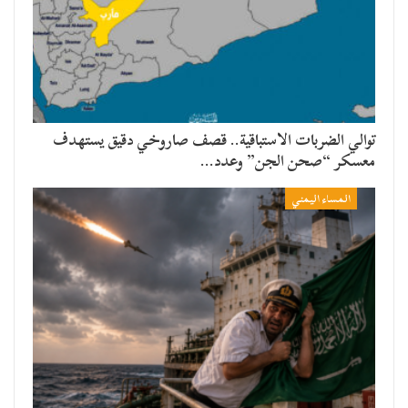
توالي الضربات الاستباقية.. قصف صاروخي دقيق يستهدف
معسكر “صحن الجن” وعدد…
المساء اليمني