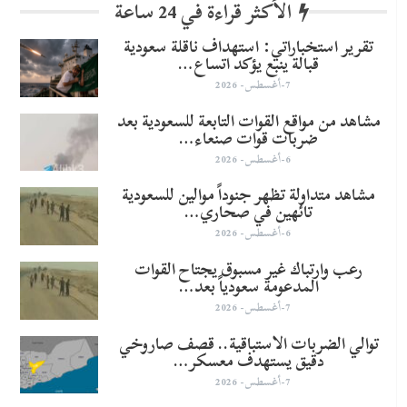
الأكثر قراءة في 24 ساعة
تقرير استخباراتي: استهداف ناقلة سعودية
قبالة ينبع يؤكد اتساع…
7-أغسطس- 2026
مشاهد من مواقع القوات التابعة للسعودية بعد
ضربات قوات صنعاء…
6-أغسطس- 2026
مشاهد متداولة تظهر جنوداً موالين للسعودية
تائهين في صحاري…
6-أغسطس- 2026
رعب وارتباك غير مسبوق يجتاح القوات
المدعومة سعودياً بعد…
7-أغسطس- 2026
توالي الضربات الاستباقية.. قصف صاروخي
دقيق يستهدف معسكر…
7-أغسطس- 2026