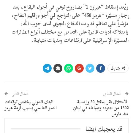
ويُعد إسقاط “هيرون 1” بصاروخ نوعي في أجواء البقاع، بعد
إجبار مسيّرة “هرمز 450” على التراجع في أجواء إقليم التفاح،
مؤشراً على تعاظم قدرات الدفاع الجوي لدى حزب الله،
وامتلاكه أدوات قادرة على التعامل مع مختلف أنواع الطائرات
المسيّرة الإسرائيلية على ارتفاعات ومديات متباينة.
شارك
المقال السابق
المقال التالي
الاحتلال يقر بمقتل 30 وإصابة
البنك الدولي يخفض توقعات
1302 من جنوده وضباطه في لبنان
النمو العالمي بسبب أزمة هرمز
منذ مارس
قد يعجبك ايضا