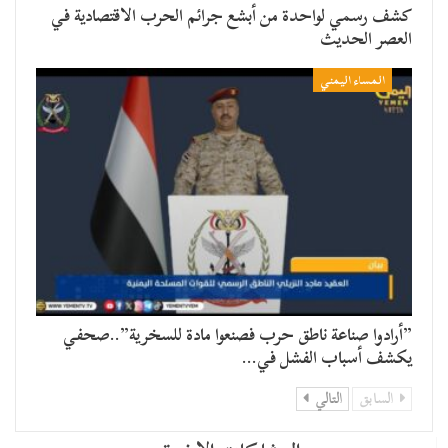
كشف رسمي لواحدة من أبشع جرائم الحرب الاقتصادية في
العصر الحديث
المساء اليمني
​”أرادوا صناعة ناطق حرب فصنعوا مادة للسخرية”..صحفي
يكشف أسباب الفشل في…
السابق
التالي