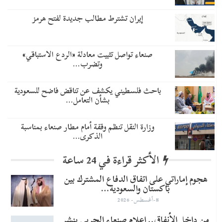
إيران تشترط مطالب جديدة لفتح هرمز
صنعاء تواصل تثبيت معادلة «الردع الاستباقي»
وتضرب…
باحث فلسطيني يكشف عن تناقض فاضح للسعودية
بشأن التعامل…
وزارة النقل تنظم وقفة أمام مطار صنعاء بمناسبة
الذكرى…
الأكثر قراءة في 24 ساعة
هجوم إماراتي على اتفاق الدفاع المشترك بين
باكستان والسعودية…
8-أغسطس- 2026
من داخل الأنفاق.. إعلام صنعاء الحربي ينشر