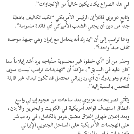
في هذا الصراع يكاد يكون خالياً من الإنجازات”.
وتابع عزيزي قائلاً إن الرئيس الأمريكي “تكبد تكاليف باهظة
جداً من دون أن يجني الشعب الأميركي أي فائدة ملموسة”.
ودعا ترامب إلى أن “يدرك أنه يتعامل مع إيران وهي جبهة موحدة
تقف صفاً واحداً”.
وحذر من أن “أي خطوة غير محسوبة ستُواجه برد أشد إيلاماً مما
كان عليه في السابق”، مؤكداً أن “تهديدات ترامب ليست سوى
أوهام وهو يدرك أن أي رد إيراني محتمل قد تكون تبعاته غير قابلة
للتحمل بالنسبة إليه”.
وتأتي تصريحات عزيزي بعد ساعات من هجوم إيراني واسع
النطاق استهدف قواعد أمريكية في الكويت والبحرين والأردن،
وبعد إعلان طهران إغلاق مضيق هرمز بالكامل، في رد مباشر
على الهجمات الأمريكية على الساحل الجنوبي الإيراني
وتهديدات ترامب المتكررة.