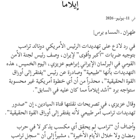
إيلاماً
11-يونيو- 2026
في
طهران ـ المساء برس|
في رد لاذع على تهديدات الرئيس الأمريكي دونالد ترامب
بتوجيه ضربات “أكبر وأقوى” لإيران، وصف رئيس لجنة الأمن
القومي في البرلمان الإيراني إبراهيم عزيزي، اليوم الخميس، هذه
التهديدات بأنها “طبيعية” وصادرة عن رئيس “يفتقر إلى أوراق
القوة الحقيقية”، محذراً من أن أي خطوة أمريكية غير محسوبة
ستواجه برد “أشد إيلاماً مما كان عليه في السابق”.
وقال عزيزي، في تصريحات نقلتها قناة الميادين، إن “صدور
تهديدات ترامب أمر طبيعي لأنه يفتقر إلى أوراق القوة الحقيقية”.
وأضاف أن “ترامب لم يحقق أي مكسب يذكر لا في حرب
رمضان ولا خلال الأيام الأخيرة”، مشيراً إلى أن “سجل ترامب