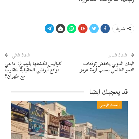
شارك
المقال السابق
المقال التالي
البنك الدولي يخفض توقعات
كواليس تكشفها بلومبرغ: ما هي
النمو العالمي بسبب أزمة هرمز
دوافع أبوظبي الحقيقية للتقارب
مع طهران؟
قد يعجبك ايضا
المساء اليمني