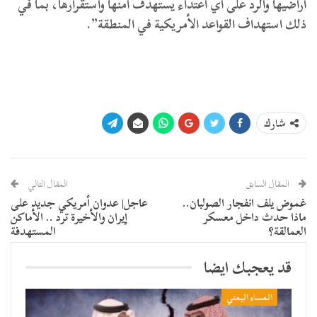
أراضيها والرد على أي اعتداء يستهدف أمنها واستقرارها، بما في
ذلك استهداف القواعد الأمريكية في المنطقة”.
شارك
المقال السابق
المقال التالي
غموض يلف انفجار الصولبان..
عاجل| عدوان أمريكي جديد على
ماذا حدث داخل معسكر
إيران والأخيرة ترد .. الأماكن
العمالقة؟
المستهدفة
قد يعجبك ايضا
المساء اليمني