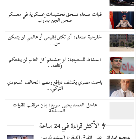
قوات صنعاء تسحق تحشيدات عسكرية في معسكر
صحن الجن بمأرب
خارجية صنعاء: أي تكتل إقليمي أو عالمي لن يتمكن
من…
المشاط للسعودية: لو حشدتم كل العالم لن ينفعكم
وكلفة…
باحث مصري يكشف دوافع ومصير التحالف السعودي
التركي…
عاجل| العميد يحيى سريع: بيان مرتقب للقوات
المسلحة…
الأكثر قراءة في 24 ساعة
هجوم إماراتي على اتفاق الدفاع المشترك بين