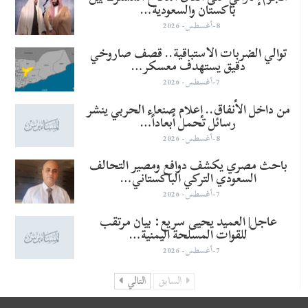
باكستان والسعودية…
8-أغسطس- 2026
توالي الضربات الاستباقية.. قصف صاروخي
دقيق يستهدف معسكر…
7-أغسطس- 2026
من داخل الأنفاق.. إعلام صنعاء الحربي ينشر
رسائل تحمل أبعاداً…
8-أغسطس- 2026
باحث مصري يكشف دوافع ومصير التحالف
السعودي التركي الباكستاني…
7-أغسطس- 2026
عاجل| العميد يحيى سريع: بيان مرتقب
للقوات المسلحة اليمنية…
7-أغسطس- 2026
السابق
التالي