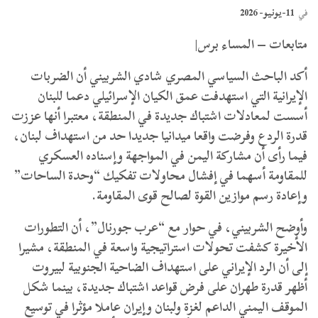
11-يونيو- 2026
في
متابعات – المساء برس|
أكد الباحث السياسي المصري شادي الشربيني أن الضربات
الإيرانية التي استهدفت عمق الكيان الإسرائيلي دعما للبنان
أسست لمعادلات اشتباك جديدة في المنطقة، معتبرا أنها عززت
قدرة الردع وفرضت واقعا ميدانيا جديدا حد من استهداف لبنان،
فيما رأى أن مشاركة اليمن في المواجهة وإسناده العسكري
للمقاومة أسهما في إفشال محاولات تفكيك “وحدة الساحات”
وإعادة رسم موازين القوة لصالح قوى المقاومة.
وأوضح الشربيني، في حوار مع “عرب جورنال”، أن التطورات
الأخيرة كشفت تحولات استراتيجية واسعة في المنطقة، مشيرا
إلى أن الرد الإيراني على استهداف الضاحية الجنوبية لبيروت
أظهر قدرة طهران على فرض قواعد اشتباك جديدة، بينما شكل
الموقف اليمني الداعم لغزة ولبنان وإيران عاملا مؤثرا في توسيع