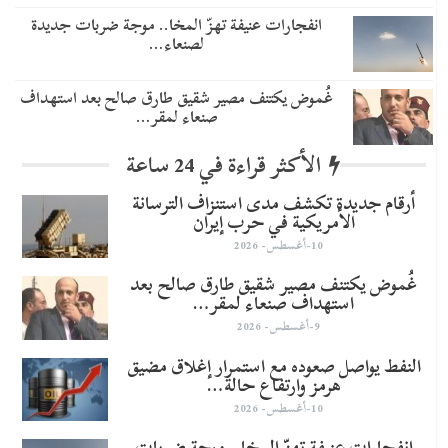
انفجارات عنيفة تهزّ المخا.. موجة ضربات جديدة
لصنعاء…
غُموض يكتنف مصير شقيق طارق صالح بعد استهداف
صنعاء لمقر…
الأكثر قراءة في 24 ساعة
أرقام جديدة تكشف مدى استنزاف الترسانة
الأمريكية في حرب إيران
10-أغسطس- 2026
غُموض يكتنف مصير شقيق طارق صالح بعد
استهداف صنعاء لمقر…
9-أغسطس- 2026
النفط يواصل صعوده مع استمرار إغلاق مضيق
هرمز وارتفاع حالة…
10-أغسطس- 2026
انفجارات عنيفة تهزّ المخا.. موجة ضربات