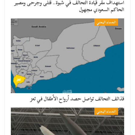
استهداف مقر قيادة التحالف في شبوة.. قتلى وجرحى ومصير
الحاكم السعودي مجهول
المساء اليمني
قذائف التحالف تواصل حصد أرواح الأطفال في تعز
المساء اليمني