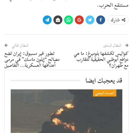
مستنقع الحرب.
شارك
المقال السابق
المقال التالي
كواليس تكشفها بلومبرغ: ما هي
تطور غير مسبوق: إيران تضع
دوافع أبوظبي الحقيقية للتقارب
مصالح “إيلون ماسك” في مرمى
مع طهران؟
أهدافها العسكرية… التفاصيل
قد يعجبك ايضا
المساء اليمني