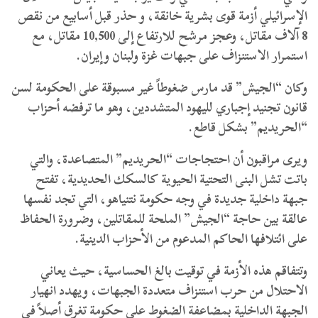
الإسرائيلي أزمة قوى بشرية خانقة، و حذر قبل أسابيع من نقص
8 آلاف مقاتل، وعجز مرشح للارتفاع إلى 10,500 مقاتل، مع
استمرار الاستنزاف على جبهات غزة ولبنان وإيران.
وكان “الجيش” قد مارس ضغوطاً غير مسبوقة على الحكومة لسن
قانون تجنيد إجباري لليهود المتشددين، وهو ما ترفضه أحزاب
“الحريديم” بشكل قاطع.
ويرى مراقبون أن احتجاجات “الحريديم” المتصاعدة، والتي
باتت تشل البنى التحتية الحيوية كالسكك الحديدية، تفتح
جبهة داخلية جديدة في وجه حكومة نتنياهو، التي تجد نفسها
عالقة بين حاجة “الجيش” الملحة للمقاتلين، وضرورة الحفاظ
على ائتلافها الحاكم المدعوم من الأحزاب الدينية.
وتتفاقم هذه الأزمة في توقيت بالغ الحساسية، حيث يعاني
الاحتلال من حرب استنزاف متعددة الجبهات، ويهدد انهيار
الجبهة الداخلية بمضاعفة الضغوط على حكومة تغرق أصلاً في