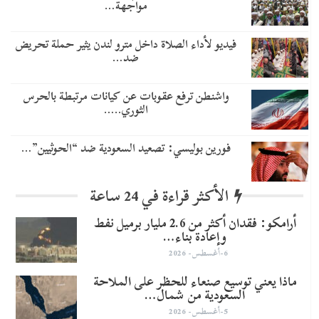
مواجهة…
فيديو لأداء الصلاة داخل مترو لندن يثير حملة تحريض
ضد…
واشنطن ترفع عقوبات عن كيانات مرتبطة بالحرس
الثوري..…
​فورين بوليسي: تصعيد السعودية ضد “الحوثيين”…
الأكثر قراءة في 24 ساعة
أرامكو: فقدان أكثر من 2.6 مليار برميل نفط
وإعادة بناء…
6-أغسطس- 2026
ماذا يعني توسيع صنعاء للحظر على الملاحة
السعودية من شمال…
5-أغسطس- 2026