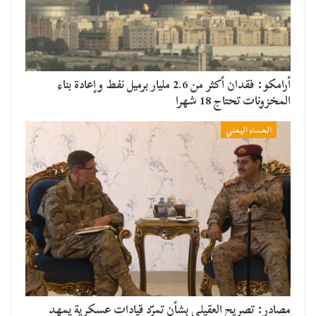
أرامكو: فقدان أكثر من 2.6 مليار برميل نفط وإعادة بناء
المخزونات تحتاج 18 شهرا
المساء اليمني
مصادر: تصريح العقيلي بشأن تمرّد قيادات عسكرية يمهد