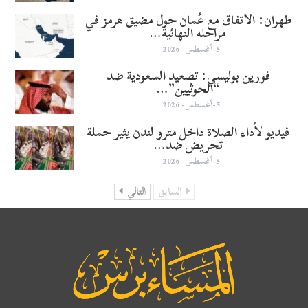
طهران: الاتفاق مع عُمان حول مضيق هرمز في
مراحله النهائية…
5-أغسطس- 2026
​فورين بوليسي: تصعيد السعودية ضد
“الحوثيين”…
5-أغسطس- 2026
فيديو لأداء الصلاة داخل مترو لندن يثير حملة
تحريض ضد…
5-أغسطس- 2026
السابق
التالي