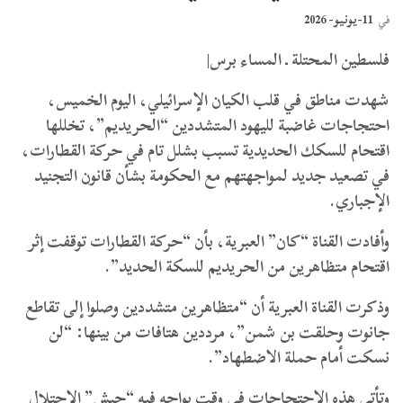
11-يونيو- 2026
في
فلسطين المحتلة ـ المساء برس|
شهدت مناطق في قلب الكيان الإسرائيلي، اليوم الخميس،
احتجاجات غاضبة لليهود المتشددين “الحريديم”، تخللها
اقتحام للسكك الحديدية تسبب بشلل تام في حركة القطارات،
في تصعيد جديد لمواجهتهم مع الحكومة بشأن قانون التجنيد
الإجباري.
وأفادت القناة “كان” العبرية، بأن “حركة القطارات توقفت إثر
اقتحام متظاهرين من الحريديم للسكة الحديد”.
وذكرت القناة العبرية أن “متظاهرين متشددين وصلوا إلى تقاطع
جانوت وحلقت بن شمن”، مرددين هتافات من بينها: “لن
نسكت أمام حملة الاضطهاد”.
وتأتي هذه الاحتجاجات في وقت يواجه فيه “جيش” الاحتلال