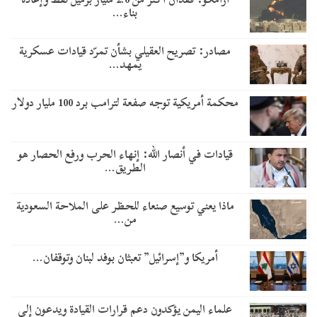
بناء…
مصادر: تصريح العقيلي بشأن تمرّد قيادات عسكرية
يمهد…
محكمة أمريكية توجه صفعة لترامب برد 100 مليار دولار
قيادات في أنصار الله: إنهاء الحرب ورفع الحصار هو
الطريق…
ماذا يعني توسيع صنعاء للحظر على الملاحة السعودية
من…
أمريكا و”إسرائيل” تعبثان بوفد لبنان وتوقفان…
علماء اليمن يؤكدون دعم قرارات القيادة ويدعون إلى