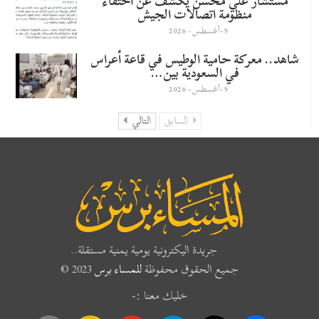
مستشار علي محسن يكشف عن اختفاء
منظومة اتصالات الجيش
9-أغسطس- 2026
شاهد.. معركة حامية الوطيس في قاعة أعراس
في السعودية بين…
9-أغسطس- 2026
السابق
التالي
جريدة اليكترونية يومية يمنية مستقلة..
جميع الحقوق محفوظة
للمساء برس
2023 ©
خليك معنا :-