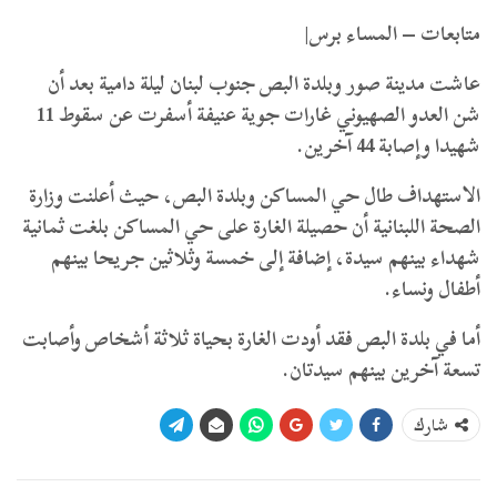
متابعات – المساء برس|
عاشت مدينة صور وبلدة البص جنوب لبنان ليلة دامية بعد أن
شن العدو الصهيوني غارات جوية عنيفة أسفرت عن سقوط 11
شهيدا وإصابة 44 آخرين.
الاستهداف طال حي المساكن وبلدة البص، حيث أعلنت
وزارة
الصحة اللبنانية أن حصيلة الغارة على حي المساكن بلغت ثمانية
شهداء بينهم سيدة، إضافة إلى خمسة وثلاثين جريحا بينهم
أطفال ونساء.
أما في بلدة البص فقد أودت الغارة بحياة ثلاثة أشخاص وأصابت
تسعة آخرين بينهم سيدتان.
شارك