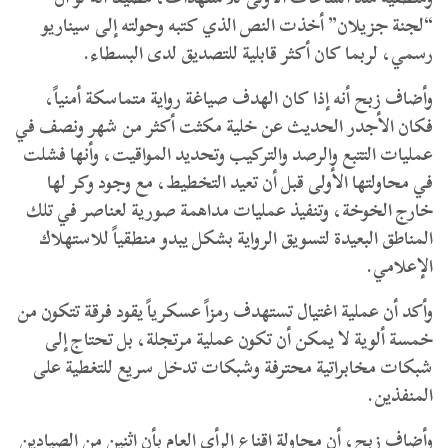
“لجنة جزيلان” أخذت النص الذي كتبه وحولته إلى سيناريو
رسمي، لربما كان أكثر قابلية للتصديق لدى البسطاء.
وأضاف زبح أنه إذا كان الهدف صياغة رواية متماسكة أمنياً،
فكان الأجدر الحديث عن خلية مكثت أكثر من شهر ونصف في
عمليات التتبع والرصد والتركيب وتحديد المواقيت، وأنها فشلت
في محاولتها الأولى قبل أن تعيد التخطيط، مع وجود وكر لها
خارج الخوخة، وتنفيذ عمليات مداهمة صورية لعناصر في تلك
المناطق البعيدة لتسويق الرواية بشكل يبدو منطقياً للاستهلاك
الإعلامي.
وأكد أن عملية اغتيال تستهدف رمزاً عسكرياً يقود فرقة تتكون من
خمسة ألوية لا يمكن أن تكون عملية مرتجلة، بل تحتاج إلى
شبكات مخابراتية محترفة وشبكات تدخل سريع للتغطية على
المنفذين.
وأضاف زبح، أن محاولة إقناع الرأي العام بأن اثنين من الصيادين