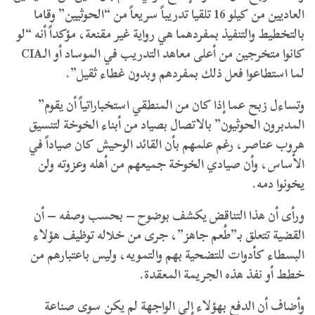
العاديين من كيلو 16 تلقيا تدريباً سريعاً من “الحوثيين” وقاما
بالتخطيط والتنفيذ بمفردهما هي رواية غير مقنعة، مؤكداً أنه “لو
كانوا متخرجين من أعلى معاهد التدريب في الموساد أو الـCIA
لما استطاعوا فعل ذلك بمفردهم وبدون غطاء ثقيل”.
وتساءل زبح عما إذا كان من المنطقي استخباراتياً أن يقوم”
المدبرون الحوثيون” بالاتصال بصياد من أبناء الخوخة لتنسيق
هروب عناصر، رغم علمهم بأن القائد الوحيش كان صياداً في
الأساس، وأن صيادي الخوخة جميعهم من أهله وعزوته ولن
يخونوا دمه.
ورأى أن هذا التناقض يكشف بوضوح – بحسب وصفه – أن
القضية تتعلق بـ”طُعم جاهز”، جرى من خلاله توظيف هؤلاء
البسطاء كأدوات للتضحية بهم والتمويه، وليس باعتبارهم من
خطط أو نفذ هذه الجريمة المعقدة.
وأضاف أن الدفع بهؤلاء إلى الواجهة لم يكن سوى صناعة