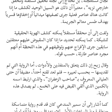
لجان مستعجلة، بل تحتاج إلى لجنة تحقيق مستقلة ومحقق
خارجي نزيه”، معتبراً أن ذلك هو السبيل الوحيد لكشف ما إذا
كانت هناك عناصر فعلية جرى تصفيتها ميدانياً أو إخفاؤها قسرياً
بهدف طمس معالم الجريمة.
ولفت إلى أن محققاً مستقلاً يمكنه كشف الهوية الحقيقية
للشبكة، كما يمكنه تحديد ما إذا كان المقبوض عليهم معتقلين
سابقين جرى الإفراج عنهم وتوظيفهم في هذه اللحظة أم أنهم
مجرد عناصر طارئة، حسب قوله.
وقال زبح إن ذلك يتعلق بالمنفذين والأدوات، أما الرواية التي تم
تقديمها – بحسب تعبيره – فلم تعد تقنع أحداً، مضيفاً أن حتى
العلياني المعروف بـ”صاحب الزعفران”، والذي ارتبط اسمه
بالكمين الذي أُلقي القبض فيه على الخمع، لم يصدق هذه
الرواية.
كما أشار إلى أن سمير المندعي كان قد قدم رواية متماسكة
ومنطقية منذ الساعات الأولى للاستهداف، مضيفاً أنه لو أن