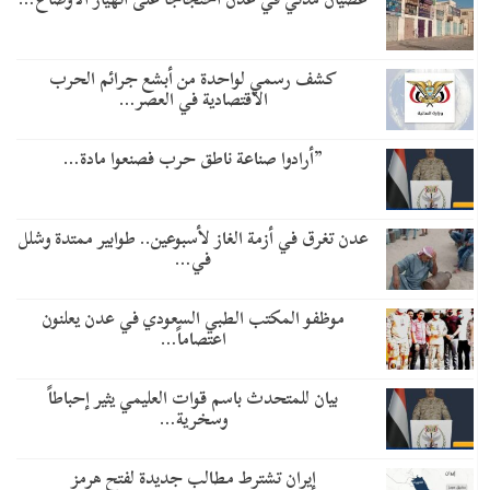
كشف رسمي لواحدة من أبشع جرائم الحرب
الاقتصادية في العصر…
​”أرادوا صناعة ناطق حرب فصنعوا مادة…
عدن تغرق في أزمة الغاز لأسبوعين.. طوابير ممتدة وشلل
في…
موظفو المكتب الطبي السعودي في عدن يعلنون
اعتصاماً…
بيان للمتحدث باسم قوات العليمي يثير إحباطاً
وسخرية…
إيران تشترط مطالب جديدة لفتح هرمز