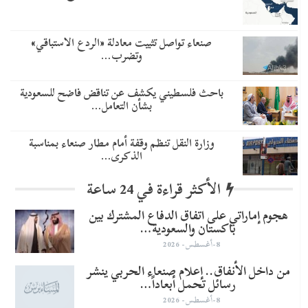
صنعاء تواصل تثبيت معادلة «الردع الاستباقي»
وتضرب…
باحث فلسطيني يكشف عن تناقض فاضح للسعودية
بشأن التعامل…
وزارة النقل تنظم وقفة أمام مطار صنعاء بمناسبة
الذكرى…
الأكثر قراءة في 24 ساعة
هجوم إماراتي على اتفاق الدفاع المشترك بين
باكستان والسعودية…
8-أغسطس- 2026
من داخل الأنفاق.. إعلام صنعاء الحربي ينشر
رسائل تحمل أبعاداً…
8-أغسطس- 2026