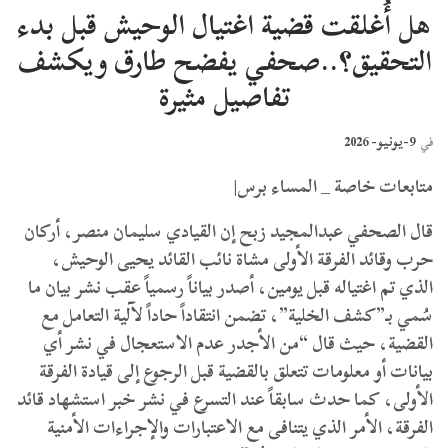
هل أُغلقت قضية اغتيال الوحيش قبل بدء
التحقيق؟..صحفي يفضح طارق ويكشف
تفاصيل مثيرة
9-يونيو- 2026
في
متابعات خاصة _ المساء برس|
قال الصحفي عبدالمجيد زبح إن القيادي سليمان منصر، أركان
حرب وقائد الفرقة الأولى مشاة نائب القائد يحيى الوحيش،
الذي تم اغتياله قبل يومين، أصدر بياناً رسمياً عقب نشر بيان ما
سُمي بـ”كشف الخلية”، تضمن انتقاداً حاداً لآلية التعامل مع
القضية، حيث قال “من الأجدر عدم الاستعجال في نشر أي
بيانات أو معلومات تتعلق بالقضية قبل الرجوع إلى قيادة الفرقة
الأولى، كما حدث سابقاً عند التسرع في نشر خبر استشهاد قائد
الفرقة، الأمر الذي يتنافى مع الاعتبارات والإجراءات الأمنية