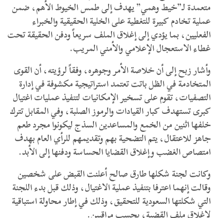
متعمدة لـ”خيط وهمي” يهدف إلى طمس الخيوط الأهم، ضمن
عملية تخادم كبيرة للتغطية على الخلية الحقيقية والخبراء
الفعليين، بما يؤدي إلى إغلاق الملف سريعاً ودفن الحقيقة تحت
غطاء الاستعجال الإعلامي والأمني المريب.
وأشار زبح إلى أن خلاصة الأمر وجوهره، وفقاً لرؤيته، أن القوى
المتخادمة في الظل باتت تعتمد استراتيجية مكشوفة في إدارة
التصفيات، تقوم على تسخير الإمكانيات لتنفيذ عمليات اغتيال
كبرى تستهدف كبار القيادات والرموز الصلبة، وفي المقابل تترك
خلفها اثنين من الخمع والمساعدين السذج ليكونوا مجرد طعم
جاهز للاعتقال، يتم التضحية بهم وتقديمهم للرأي العام بهدف
امتصاص الغضب وإغلاق القضايا الحساسة ودفنها إلى الأبد.
وكانت لجنة شكلها طارق صالح أعلنت القبض على شخصين
وقالت إنهما اعترفا بتنفيذ عملية الاغتيال، وذلك قبل بدء اللجنة
التي شكلتها السعودية للتحقيق، وذلك في إطار محاولة استباقية
لإغلاق ملف القضية، بحسب مراقبين.