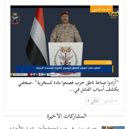
المساء اليمني
​”أرادوا صناعة ناطق حرب فصنعوا مادة للسخرية”..صحفي
يكشف أسباب الفشل في…
السابق
التالي
المشاركات الاخيرة
عصيان مدني في عدن احتجاجاً على انهيار الأوضاع…