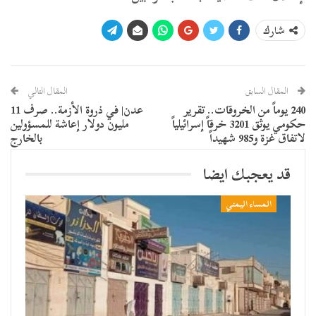
شارك
المقال السابق
المقال التالي
240 يوماً من الخروقات.. تقرير
عدن| في ذروة الأزمة.. صرف 11
حكومي يوثق 3201 خرقاً إسرائيلياً
مليون دولار إعاشة للمسؤولين
لاتفاق غزة و985 شهيداً
بالخارج
قد يعجبك ايضا
المساء اليمني