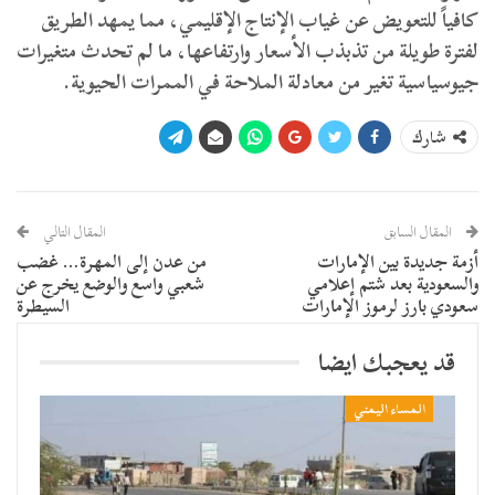
كافياً للتعويض عن غياب الإنتاج الإقليمي، مما يمهد الطريق
لفترة طويلة من تذبذب الأسعار وارتفاعها، ما لم تحدث متغيرات
جيوسياسية تغير من معادلة الملاحة في الممرات الحيوية.
شارك
المقال السابق
المقال التالي
أزمة جديدة بين الإمارات
من عدن إلى المهرة… غضب
والسعودية بعد شتم إعلامي
شعبي واسع والوضع يخرج عن
سعودي بارز لرموز الإمارات
السيطرة
قد يعجبك ايضا
المساء اليمني