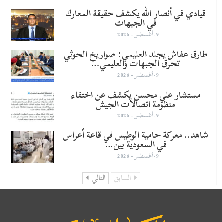
قيادي في أنصار الله يكشف حقيقة المعارك
في الجبهات
9-أغسطس- 2026
طارق عفاش يجلد العليمي: صواريخ الحوثي
تحرق الجبهات والعليمي…
9-أغسطس- 2026
مستشار علي محسن يكشف عن اختفاء
منظومة اتصالات الجيش
9-أغسطس- 2026
شاهد.. معركة حامية الوطيس في قاعة أعراس
في السعودية بين…
9-أغسطس- 2026
السابق
التالي