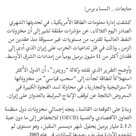
متابعات _ المساء برس|
​كشفت إدارة معلومات الطاقة الأمريكية، في تحديثها الشهري
الصادر اليوم الثلاثاء، عن مؤشرات مقلقة تشير إلى أن مخزونات
النفط العالمية تقترب من مستويات غير مسبوقة منذ عقدين من
الزمن، وذلك في ظل تداعيات الحرب على إيران الذي أدى إلى
فقدان أكثر من 11 مليون برميل يومياً من إمدادات الشرق الأوسط.
​وأوضح التقرير الذي نقلته وكالة “رويترز”، أن الدول الأكثر
استهلاكاً للطاقة لجأت إلى “سحب قياسي” من مخزوناتها
الاستراتيجية والتجارية، في محاولة لسد الفجوة الكبيرة في
المعروض الناتجة عن توقف الإنتاج المرتبط بالعدوان على إيران.
وبناءً على التوقعات القائمة، يتجه إجمالي مخزونات دول منظمة
التعاون الاقتصادي والتنمية (OECD) للانخفاض إلى ما دون عتبة
الـ 2.3 مليار برميل بحلول شهر ديسمبر المقبل، وهو مستوى لم
تشهده الإدارة منذ بدء رصدها للبيانات في عام 2003.