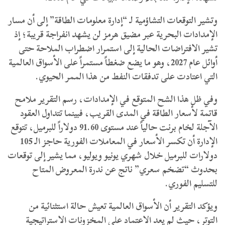
و​تشير التوقعات التشاؤمية لـ “إدارة معلومات الطاقة” إلى أن مسار
الإمدادات البحرية عبر مضيق هرمز لن يشهد انفراجة قريبة؛ إذ
تشير الافتراضات الحالية إلى استمرار اضطراب الملاحة حتى
أوائل عام 2027، وهو ما يضع ضغطاً مستمراً على الأسواق العالمية
التي اعتادت على تدفقات النفط من هذا الممر الحيوي.
و​في ظل هذا الشح المتوقع في الإمدادات، رسم التقرير ملامح
قاتمة لأسعار الطاقة في المدى القريب، فبينما تتداول العقود
الآجلة لخام برنت حالياً عند مستوى 91.60 دولاراً للبرميل، تتوقع
الإدارة أن تكسر الأسعار في المعاملات الفورية حاجز الـ 105
دولارات للبرميل خلال شهري يونيو ويوليو، مما يشير إلى توقعات
بحدوث “تضخم سعري” ناتج عن ندرة المعروض المتاح
للتسليم الفوري.
ويؤكد التقرير أن الأسواق العالمية تعيش حالة استثنائية من
التوتر، حيث لم يعد الاعتماد على المخزونات الاستراتيجية