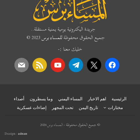
جريدة اليكترونية يومية يمنية مستقلة..
جميع الحقوق محفوظة
للمساء برس
2023 ©
خليك معنا :-
mail
rss
youtube
telegram
x
facebook
الرئيسية
اهم الاخبار
المساء اليمني
وما يسطرون
أصداء
مختارات
تاريخ اليمن
تحت المجهر
إضاءات عسكرية
© جميع الحقوق محفوظة - المساء برس 2026
Design:
adnan