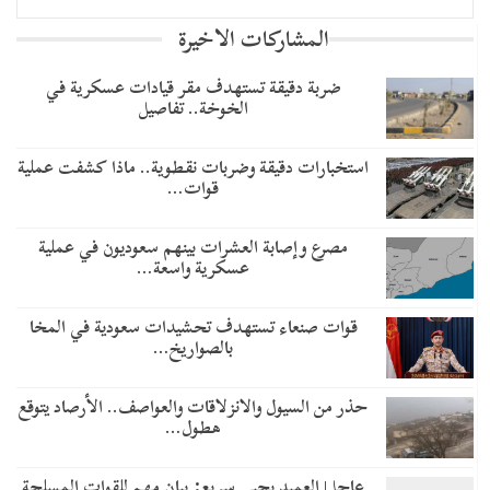
المشاركات الاخيرة
ضربة دقيقة تستهدف مقر قيادات عسكرية في
الخوخة.. تفاصيل
استخبارات دقيقة وضربات نقطوية.. ماذا كشفت عملية
قوات…
مصرع وإصابة العشرات بينهم سعوديون في عملية
عسكرية واسعة…
قوات صنعاء تستهدف تحشيدات سعودية في المخا
بالصواريخ…
حذر من السيول والانزلاقات والعواصف.. الأرصاد يتوقع
هطول…
عاجل| العميد يحيى سريع: بيان مهم للقوات المسلحة