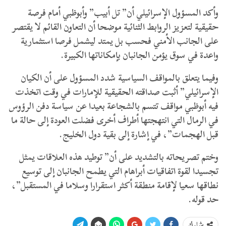
​وأكد المسؤول الإسرائيلي أن” تل أبيب” وأبوظبي أمام فرصة
حقيقية لتعزيز الروابط الثنائية موضحا أن التعاون القائم لا يقتصر
على الجانب الأمني فحسب بل يمتد ليشمل فرصا استثمارية
واعدة في سوق يؤمن الجانبان بإمكاناتها الكبيرة.
​وفيما يتعلق بالمواقف السياسية شدد المسؤول على أن الكيان
الإسرائيلي” أثبت صداقته الحقيقية للإمارات في وقت اتخذت
فيه أبوظبي مواقف تتسم بالشجاعة بعيدا عن سياسة دفن الرؤوس
في الرمال التي انتهجتها أطراف أخرى فضلت العودة إلى حالة ما
قبل الهجمات”، في إشارة إلى بقية دول الخليج.
​وختم تصريحاته بالتشديد على أن” توطيد هذه العلاقات يمثل
تجسيدا لقوة اتفاقيات أبراهام التي يطمح الجانبان إلى توسيع
نطاقها سعيا لإقامة منطقة أكثر استقرارا وسلاما في المستقبل”،
حد قوله.
شارك