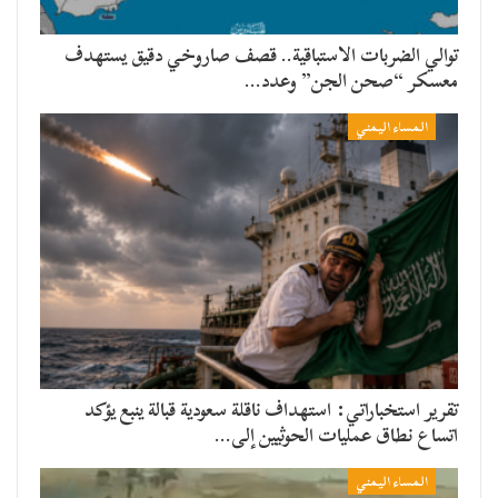
توالي الضربات الاستباقية.. قصف صاروخي دقيق يستهدف
معسكر “صحن الجن” وعدد…
المساء اليمني
تقرير استخباراتي: استهداف ناقلة سعودية قبالة ينبع يؤكد
اتساع نطاق عمليات الحوثيين إلى…
المساء اليمني