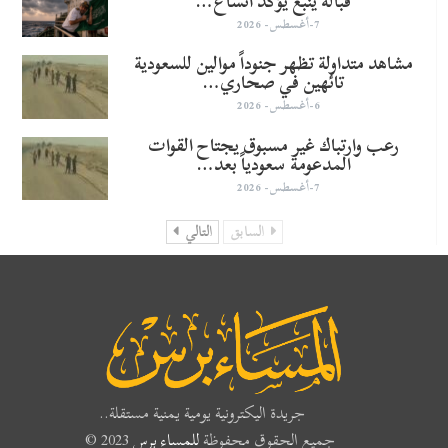
قبالة ينبع يؤكد اتساع…
7-أغسطس- 2026
مشاهد متداولة تظهر جنوداً موالين للسعودية
تائهين في صحاري…
6-أغسطس- 2026
رعب وارتباك غير مسبوق يجتاح القوات
المدعومة سعودياً بعد…
7-أغسطس- 2026
السابق
التالي
جريدة اليكترونية يومية يمنية مستقلة..
جميع الحقوق محفوظة
للمساء برس
2023 ©